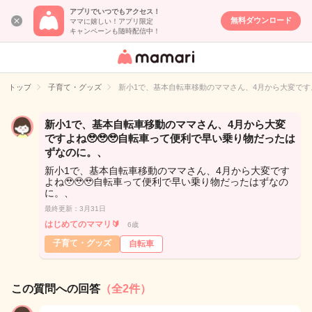
アプリでいつでもアクセス！
無料ダウンロード
ママに嬉しい！アプリ限定
キャンペーンも随時配信中！
女性専用匿名QA
アプリ・情報サ
トップ
子育て・グッズ
新小1で、基本自転車移動のママさん、4月から大変ですよ
イト
新小1で、基本自転車移動のママさん、4月から大変
ですよね🥹🥹🥹自転車って便利で早い乗り物だったは
ずなのに。、
新小1で、基本自転車移動のママさん、4月から大変です
よね🥹🥹🥹自転車って便利で早い乗り物だったはずなの
に。、
最終更新：3月31日
はじめてのママリ🔰
6歳
子育て・グッズ
自転車
この質問への回答
（全2件）