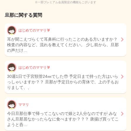
※一部プレミアム会員限定の機能もございます
旦那に関する質問
はじめてのママリ🔰
耳が聞こえづらくて耳鼻科に行ったことのある方いますか？
検査の内容など、流れを教えてください。 少し前から、旦那
の声だけ…
はじめてのママリ🔰
30週1日で子宮頸管24㎜でした🥹 予定日まで持った方はいら
っしゃいますか？？ 旦那が予定日からの育休で、上の子もお
りまして、、
ママリ
今日旦那仕事で帰ってこないので娘と2人分なのですが みな
さん旦那居なかったらなに食べますか？？？ 唐揚げ買ってこ
ようと呑…