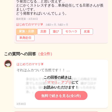
ラ発言になる…と思い言えず…
とにかくストレスすぎる…単身赴任してる旦那さんが羨
ましいです。
どう発散すればいいんでしょう。
最終更新：3月30日
はじめてのママリ🔰
2歳2ヶ月, 5歳2ヶ月
家族・旦那
旦那
遊び
モラハラ
友達
単身赴任
この質問への回答
（全1件）
はじめてのママリ🔰
それはムカついて当然です！！ …
この回答の続きは
「ママリ」アプリ
にて
お読みいただけます！
無料で続きを見る(全1件)
3月30日