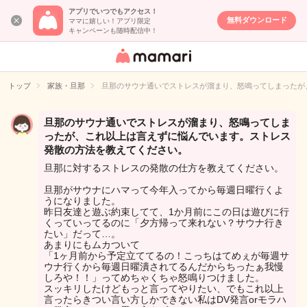
アプリでいつでもアクセス！
無料ダウンロード
ママに嬉しい！アプリ限定
キャンペーンも随時配信中！
女性専用匿名QA
アプリ・情報サ
トップ
家族・旦那
旦那のサウナ通いでストレスが溜まり、怒鳴ってしまったが
イト
旦那のサウナ通いでストレスが溜まり、怒鳴ってしま
ったが、これ以上は言えずに悩んでいます。ストレス
発散の方法を教えてください。
旦那に対するストレスの発散の仕方を教えてください。
旦那がサウナにハマって今年入ってから毎週日曜行くよ
うになりました。
昨日友達と遊ぶ約束してて、1か月前にこの日は遊びに行
くっていってるのに「夕方帰って来れない？サウナ行き
たい」だって…。
あまりにもムカついて
「1ヶ月前から予定立ててるの！こっちはてめぇが毎週サ
ウナ行くから毎週日曜潰されてるんだからちったぁ我慢
しろや！！」ってめちゃくちゃ怒鳴りつけました。
スッキリしたけどもっと言ってやりたい、でもこれ以上
言ったらきつい言い方しかできない私はDV発言orモラハ