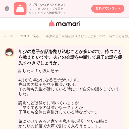
アプリでいつでもアクセス！
無料ダウンロード
ママに嬉しい！アプリ限定
キャンペーンも随時配信中！
女性専用匿名QA
アプリ・情報サ
トップ
ココロ・悩み
年少の息子が話を割り込むことが多いので、待つことを教
イト
年少の息子が話を割り込むことが多いので、待つこと
を教えたいです。夫との会話を中断して息子の話を優
先すべきでしょうか。
話したい！が強い息子
4月から年少になる息子がいます。
先日園の様子を見る機会があり、
その時も先生が話している時にすぐ自分の話をしていま
した。
説明などは静かに聞いていますが、
「早くできるのは誰かなー？」とか
子供たち全体に声掛けしている時などです。
気にかけてみると家でも私も夫が話している時に
かなりの頻度で大声で割って入ろうとします。