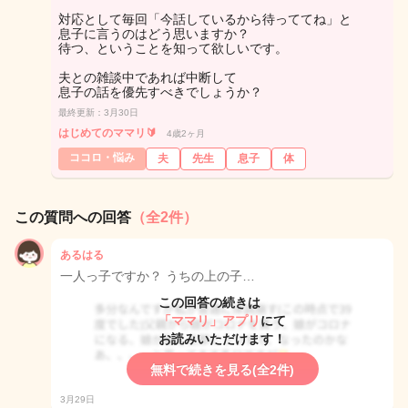
対応として毎回「今話しているから待っててね」と
息子に言うのはどう思いますか？
待つ、ということを知って欲しいです。
夫との雑談中であれば中断して
息子の話を優先すべきでしょうか？
最終更新：3月30日
はじめてのママリ🔰
4歳2ヶ月
ココロ・悩み
夫
先生
息子
体
この質問への回答
（全2件）
あるはる
一人っ子ですか？ うちの上の子…
この回答の続きは
「ママリ」アプリ
にて
お読みいただけます！
無料で続きを見る(全2件)
3月29日