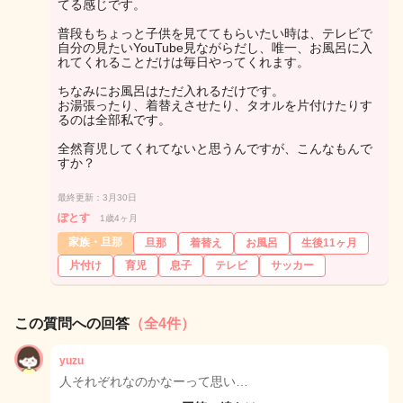
てる感じです。
普段もちょっと子供を見ててもらいたい時は、テレビで
自分の見たいYouTube見ながらだし、唯一、お風呂に入
れてくれることだけは毎日やってくれます。
ちなみにお風呂はただ入れるだけです。
お湯張ったり、着替えさせたり、タオルを片付けたりす
るのは全部私です。
全然育児してくれてないと思うんですが、こんなもんで
すか？
最終更新：3月30日
ぽとす
1歳4ヶ月
家族・旦那
旦那
着替え
お風呂
生後11ヶ月
片付け
育児
息子
テレビ
サッカー
この質問への回答
（全4件）
yuzu
人それぞれなのかなーって思い…