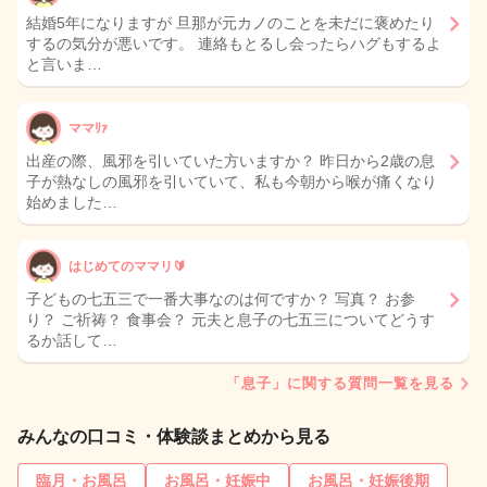
結婚5年になりますが 旦那が元カノのことを未だに褒めたり
するの気分が悪いです。 連絡もとるし会ったらハグもするよ
と言いま…
ママﾘｧ
出産の際、風邪を引いていた方いますか？ 昨日から2歳の息
子が熱なしの風邪を引いていて、私も今朝から喉が痛くなり
始めました…
はじめてのママリ🔰
子どもの七五三で一番大事なのは何ですか？ 写真？ お参
り？ ご祈祷？ 食事会？ 元夫と息子の七五三についてどうす
るか話して…
「息子」に関する質問一覧を見る
みんなの口コミ・体験談まとめから見る
臨月・お風呂
お風呂・妊娠中
お風呂・妊娠後期