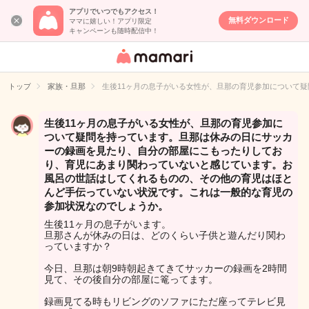
アプリでいつでもアクセス！
無料ダウンロード
ママに嬉しい！アプリ限定
キャンペーンも随時配信中！
女性専用匿名QA
アプリ・情報サ
トップ
家族・旦那
生後11ヶ月の息子がいる女性が、旦那の育児参加について
イト
生後11ヶ月の息子がいる女性が、旦那の育児参加に
ついて疑問を持っています。旦那は休みの日にサッカ
ーの録画を見たり、自分の部屋にこもったりしてお
り、育児にあまり関わっていないと感じています。お
風呂の世話はしてくれるものの、その他の育児はほと
んど手伝っていない状況です。これは一般的な育児の
参加状況なのでしょうか。
生後11ヶ月の息子がいます。
旦那さんが休みの日は、どのくらい子供と遊んだり関わ
っていますか？
今日、旦那は朝9時朝起きてきてサッカーの録画を2時間
見て、その後自分の部屋に篭ってます。
録画見てる時もリビングのソファにただ座ってテレビ見