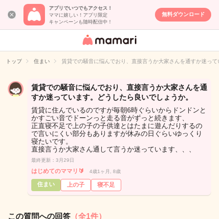
アプリでいつでもアクセス！
無料ダウンロード
ママに嬉しい！アプリ限定
キャンペーンも随時配信中！
女性専用匿名QA
アプリ・情報サ
トップ
住まい
賃貸での騒音に悩んでおり、直接言うか大家さんを通すか迷って
イト
賃貸での騒音に悩んでおり、直接言うか大家さんを通
すか迷っています。どうしたら良いでしょうか。
賃貸に住んでいるのですが毎朝6時ぐらいからドンドンと
かすごい音でドーンっと走る音がずっと続きます、
正直寝不足で上の子の子供達とはたまに遊んだりするの
で言いにくい部分もありますが休みの日ぐらいゆっくり
寝たいです。
直接言うか大家さん通して言うか迷っています、、、
最終更新：3月29日
はじめてのママリ🔰
4歳1ヶ月, 8歳
住まい
上の子
寝不足
この質問への回答
（全1件）