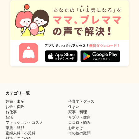
カテゴリ一覧
妊娠・出産
子育て・グッズ
お金・保険
住まい
お仕事
家事・料理
妊活
サプリ・健康
ファッション・コスメ
ココロ・悩み
家族・旦那
お出かけ
産婦人科・小児科
その他の疑問
雑談・つぶやき