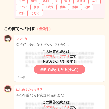
生活
勉強
名前
夫
遊び
共働き
先生
上の子
担任
0歳児
職場
体操
公園
散歩
うなる
この質問への回答
（全3件）
ママリ🔰
②担任の数少なすぎないですか⁉️…
この回答の続きは
「ママリ」アプリ
にて
お読みいただけます！
無料で続きを見る(全3件)
3月29日
はじめてのママリ🔰
今の年齢ならお友達関係もまだ…
この回答の続きは
「ママリ」アプリ
にて