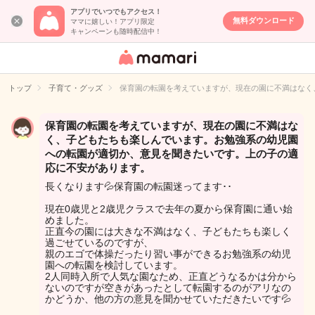
アプリでいつでもアクセス！
無料ダウンロード
ママに嬉しい！アプリ限定
キャンペーンも随時配信中！
女性専用匿名QA
アプリ・情報サ
トップ
子育て・グッズ
保育園の転園を考えていますが、現在の園に不満はなく
イト
保育園の転園を考えていますが、現在の園に不満はな
く、子どもたちも楽しんでいます。お勉強系の幼児園
への転園が適切か、意見を聞きたいです。上の子の適
応に不安があります。
長くなります💦保育園の転園迷ってます･･
現在0歳児と2歳児クラスで去年の夏から保育園に通い始
めました。
正直今の園には大きな不満はなく、子どもたちも楽しく
過ごせているのですが、
親のエゴで体操だったり習い事ができるお勉強系の幼児
園への転園を検討しています。
2人同時入所で人気な園なため、正直どうなるかは分から
ないのですが空きがあったとして転園するのがアリなの
かどうか、他の方の意見を聞かせていただきたいです💦