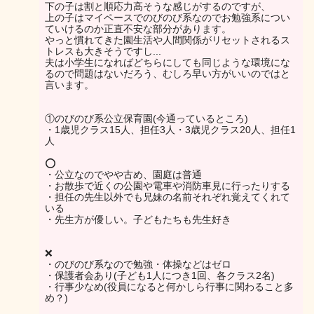
下の子は割と順応力高そうな感じがするのですが、
上の子はマイペースでのびのび系なのでお勉強系につい
ていけるのか正直不安な部分があります。
やっと慣れてきた園生活や人間関係がリセットされるス
トレスも大きそうですし...
夫は小学生になればどちらにしても同じような環境にな
るので問題はないだろう、むしろ早い方がいいのではと
言います。
①のびのび系公立保育園(今通っているところ)
・1歳児クラス15人、担任3人・3歳児クラス20人、担任1
人
⭕️
・公立なのでやや古め、園庭は普通
・お散歩で近くの公園や電車や消防車見に行ったりする
・担任の先生以外でも兄妹の名前それぞれ覚えてくれて
いる
・先生方が優しい。子どもたちも先生好き
❌
・のびのび系なので勉強・体操などはゼロ
・保護者会あり(子ども1人につき1回、各クラス2名)
・行事少なめ(役員になると何かしら行事に関わること多
め？)