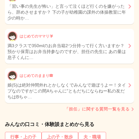
「習い事の先生が怖い」と言って泣くほど行くのを嫌がった
ら、辞めさせますか？ 下の子が幼稚園の課外の体操教室に年
少の時か…
はじめてのママリ🔰
満3クラスで350mlのお弁当箱2つ分持って行く方いますか？
預かり保育はお弁当持参なのですが、担任の先生に あの量は
息子くんに…
はじめてのままり🙈
娘(5)は絶対仲間外れとかしなくでみんなで遊ぼうよー！タイ
プなのですがこの間Aちゃんに"ともだちにならねー私の友だ
ちはBちゃ…
「担任」に関する質問一覧を見る
みんなの口コミ・体験談まとめから見る
行事・上の子
上の子・散歩
夫・職場