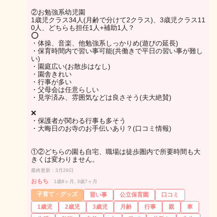
②お勉強系幼児園
1歳児クラス34人(月齢で分けて2クラス)、3歳児クラス11
0人、どちらも担任1人+補助1人？
⭕️
・体操、音楽、他勉強系しっかりめ(遊びの延長)
・保育時間内で習い事可能(共働きで平日の習い事が難し
い)
・園庭広い(お散歩はなし)
・園舎きれい
・行事が多い
・父母会は任意らしい
・見学済み、雰囲気などは良さそう(夫大絶賛)
❌
・保護者が関わる行事も多そう
・大晦日のお寺のお手伝いあり？(口コミ情報)
①②どちらの園も自宅、職場は徒歩圏内で所要時間も大
きくは変わりません。
最終更新：3月29日
おもち
1歳8ヶ月, 3歳7ヶ月
子育て・グッズ
習い事
公立保育園
口コミ
1歳児
2歳児
3歳児
月齢
行事
親
車