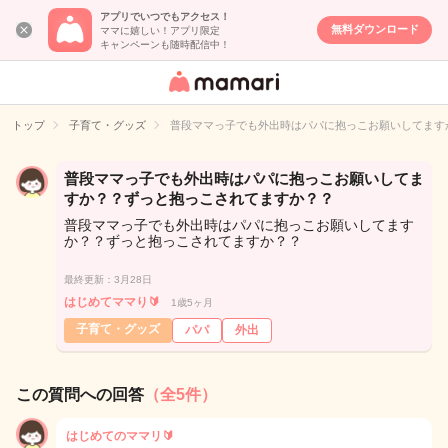
アプリでいつでもアクセス！
無料ダウンロード
ママに嬉しい！アプリ限定
キャンペーンも随時配信中！
女性専用匿名QA
アプリ・情報サ
トップ
子育て・グッズ
普段ママっ子でも外出時はパパに抱っこお願いしてます
イト
普段ママっ子でも外出時はパパに抱っこお願いしてま
すか？？ずっと抱っこされてますか？？
普段ママっ子でも外出時はパパに抱っこお願いしてます
か？？ずっと抱っこされてますか？？
最終更新：3月28日
はじめてママり🔰
1歳5ヶ月
子育て・グッズ
パパ
外出
この質問への回答
（全5件）
はじめてのママリ🔰