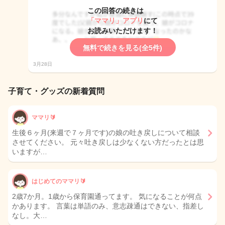
この回答の続きは
「ママリ」アプリ
にて
お読みいただけます！
無料で続きを見る(全5件)
3月28日
子育て・グッズの新着質問
ママリ🔰
生後６ヶ月(来週で７ヶ月です)の娘の吐き戻しについて相談
させてください。 元々吐き戻しは少なくない方だったとは思
いますが…
はじめてのママリ🔰
2歳7か月。1歳から保育園通ってます。 気になることが何点
かあります。 言葉は単語のみ、意志疎通はできない、指差し
なし。大…