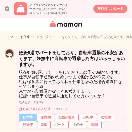
アプリでいつでもアクセス！
無料ダウンロード
ママに嬉しい！アプリ限定
キャンペーンも随時配信中！
女性専用匿名QA
アプリ・情報サ
トップ
お仕事
妊娠8週でパートをしており、自転車通勤の不安があります。妊
イト
妊娠8週でパートをしており、自転車通勤の不安があ
ります。妊娠中に自転車で通勤した方はいらっしゃい
ますか。
現在妊娠8週、パートをしており上の子が3歳でいます。
仕事が自転車通勤のためいつまで働けるか不安です。
娘は保育園に行っており私が仕事を辞めた場合退園にな
ってしまう為
来年から幼稚園かな？とも考えてます。
妊娠中自転車で通園や通勤してた方いますか？
最終更新：3月28日
はじめてのママリ🔰
3歳11ヶ月
お仕事
保育園
妊娠8週目
自転車
幼稚園
妊娠中
3歳
パート
上の子
通園