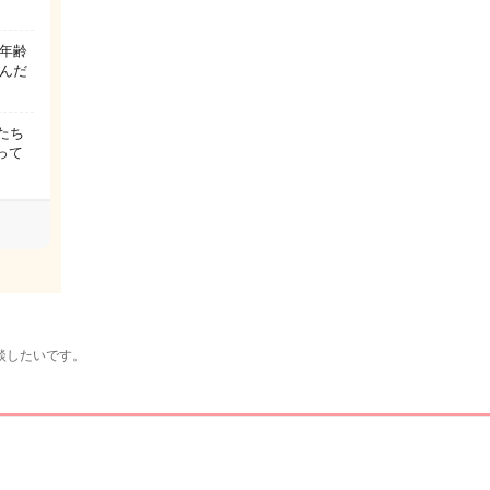
年齢
遊んだ
たち
って
談したいです。