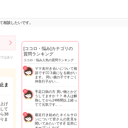
て相談したいです。
[ココロ・悩み]カテゴリの
質問ランキング
のではあり
ココロ・悩み人気の質問ランキング
1
ママ友付き合いについて相
談です🙇‍♂️ 3歳になる娘がい
ます。 同い歳の子ですごく
仲良行子がい…
止ま
2
手足口病の方 買い物とかど
うしてますか？？ 本人は解
熱してから24時間以上経っ
上げ
てて元気です。…
して
ら38
3
最近行き始めたネイルサロ
りま
ンについて皆さんの意見を
聞いてみたいです✌️ 近所に
オープンしたば…