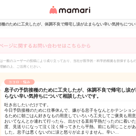
女性専用匿名QAアプ
リ・情報サイト
接種のために工夫したが、体調不良で帰宅し涙が止まらない辛い気持ちについ
は一般のユーザーの投稿により成り立っており、当社が医学的・科学的根拠を担保するも
理解の上、ご活用ください。
ココロ・悩み
息子の予防接種のために工夫したが、体調不良で帰宅し涙が
らない辛い気持ちについて相談したいです。
吐き出したいだけです。
今日予防接種のために仕事休んで、嫌がる息子をなんとかテンション
るために朝ごはん好きなもの用意していろいろ工夫してご褒美も用意
おいてなんとか連れて行ったら、出かける直前平熱だったのに着いた
度、見送りになって泣く泣く帰ってきたら平熱。前にも同じことがあ
した。息子は悪くないのに涙と怒りが止まりません。辛い…