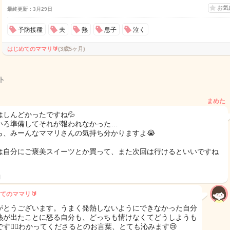
お気
最終更新：3月29日
予防接種
夫
熱
息子
泣く
はじめてのママリ🔰
(3歳5ヶ月)
ト
まめた
はしんどかったですね💦
いろ準備してそれが報われなかった…
ら、みーんなママリさんの気持ち分かりますよ😭
は自分にご褒美スイーツとか買って、また次回は行けるといいですね
日
てのママリ🔰
がとうございます。うまく発熱しないようにできなかった自分
熱が出たことに怒る自分も、どっちも情けなくてどうしようも
す🙇‍♀️わかってくださるとのお言葉、とても沁みます😢