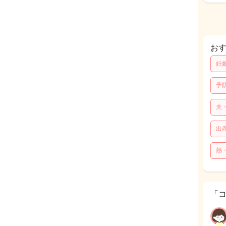
お
妊
予
夫
出
熱
「