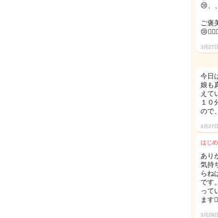
😢、
ご褒
😢🙇‍♀️🙇
3月27
今日
娘も
えて
１０
ので
3月27
はじめ
ありが
気持
らね
です
って
ます🙇‍
3月29