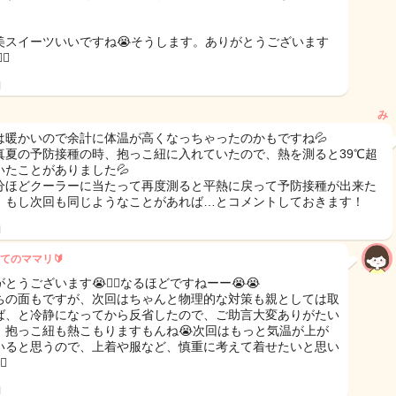
、
美スイーツいいですね😭そうします。ありがとうございます
‍♀️
日
み
は暖かいので余計に体温が高くなっちゃったのかもですね💦
真夏の予防接種の時、抱っこ紐に入れていたので、熱を測ると39℃超
いたことがありました💦
分ほどクーラーに当たって再度測ると平熱に戻って予防接種が出来た
、もし次回も同じようなことがあれば…とコメントしておきます！
日
てのママリ🔰
とうございます😭🙇‍♀️なるほどですねーー😭😭
ちの面もですが、次回はちゃんと物理的な対策も親としては取
ば、と冷静になってから反省したので、ご助言大変ありがたい
。抱っこ紐も熱こもりますもんね😭次回はもっと気温が上が
いると思うので、上着や服など、慎重に考えて着せたいと思い
♀️
日