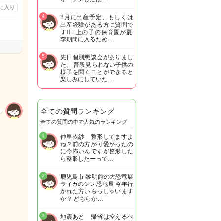
に入り
4
8月に出産予定、もしくは
出産経験がある方に質問で
す🙋‍♀️ 上の子の保育園が夏
季期間に入るため…
5
先日個別懇談会がありまし
た。 普段見られない子供の
様子を聞くことができると
楽しみにしていた…
全ての質問ランキング
全ての質問の中で人気のランキング
1
仲里依紗 整形してますよ
ね？前の方が可愛かったの
に今怖いんですが整形した
ら整形したーって…
2
鹿児島市 黎明館の大恐竜展
ライカのシン恐竜展 今年行
かれた方いらっしゃいます
か？ どちらか…
3
地震あと 帰省は控えるべ