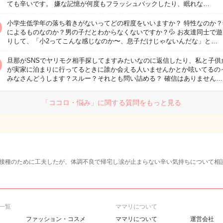
ても辛いです。 嫌な記憶が何度もフラッシュバックしたり、眠れな…
小学生低学年の落ち着きがないってどの程度をいいますか？ 特性なのか？
によるものなのか？男の子だとわからなくないですか？💦 お友達同士で
りして、「小2ってこんな感じなのか〜、息子だけじゃないんだな」と…
旦那がSNSでヤリモク相手探してますみたいなのに返信したり、私と子供
が実家に泊まりに行ってるときに誰か会える人いませんかとか呟いてるの
みなさんどうします？スルー？それとも問い詰める？ 確信はありません…
「ココロ・悩み」に関する質問をもっと見る
接種のために工夫したが、体調不良で帰宅し涙が止まらない辛い気持ちについて相
一覧
ママリについて
ファッション・コスメ
ママリについて
運営会社