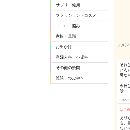
サプリ・健康
ファッション・コスメ
ココロ・悩み
家族・旦那
コメン
お出かけ
産婦人科・小児科
それ
その他の疑問
いろ
母な
雑談・つぶやき
今日
😊
3月27
はじめ
あり
も、
ないで