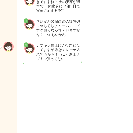
きですよね？ 夫の実家が熊
本で お盆前に２泊3日で
実家に泊まる予定…
4
ちいかわの映画の入場特典
（めじるしチャーム）って
すぐ無くなっちゃいますか
ね？！💦 ちいかわ…
5
ナプキン値上げが話題にな
ってますが 私はミレーナ入
れてるからもう1年以上ナ
プキン買ってない…