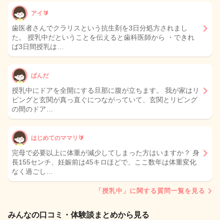
アイ🔰
歯医者さんでクラリスという抗生剤を3日分処方されまし
た。 授乳中だということを伝えると歯科医師から ・できれ
ば3日間授乳は…
ぱんだ
授乳中にドアを全開にする旦那に腹が立ちます。 我が家はリ
ビングと玄関が真っ直ぐにつながっていて、玄関とリビング
の間のドア…
はじめてのママリ🔰
完母で必要以上に体重が減少してしまった方はいますか？ 身
長155センチ、妊娠前は45キロほどで、ここ数年は体重変化
なく過ごし…
「授乳中」に関する質問一覧を見る
みんなの口コミ・体験談まとめから見る