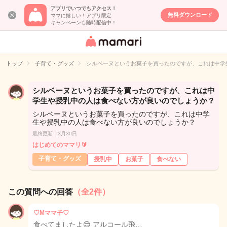
アプリでいつでもアクセス！
無料ダウンロード
ママに嬉しい！アプリ限定
キャンペーンも随時配信中！
女性専用匿名QA
アプリ・情報サ
トップ
子育て・グッズ
シルベーヌというお菓子を買ったのですが、これは中学
イト
シルベーヌというお菓子を買ったのですが、これは中
学生や授乳中の人は食べない方が良いのでしょうか？
シルベーヌというお菓子を買ったのですが、これは中学
生や授乳中の人は食べない方が良いのでしょうか？
最終更新：3月30日
はじめてのママリ🔰
子育て・グッズ
授乳中
お菓子
食べない
この質問への回答
（全2件）
♡Mママ子♡
食べてましたよ😊 アルコール飛…