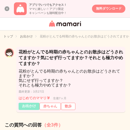
アプリでいつでもアクセス！
無料ダウンロード
ママに嬉しい！アプリ限定
キャンペーンも随時配信中！
女性専用匿名QA
アプリ・情報サ
トップ
お出かけ
花粉がとんでる時期の赤ちゃんとのお散歩はどうされてますか
イト
花粉がとんでる時期の赤ちゃんとのお散歩はどうされ
てますか？気にせず行ってますか？それとも極力やめ
てますか？
花粉がとんでる時期の赤ちゃんとのお散歩はどうされて
ますか？
気にせず行ってますか？
それとも極力やめてますか？
最終更新：3月27日
はじめてのママリ🔰
生後7ヶ月
お出かけ
赤ちゃん
散歩
この質問への回答
（全3件）