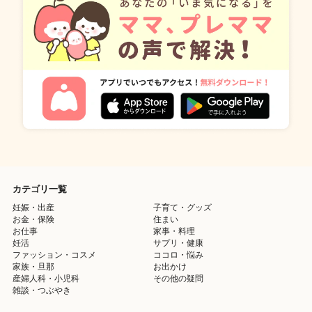
カテゴリ一覧
妊娠・出産
子育て・グッズ
お金・保険
住まい
お仕事
家事・料理
妊活
サプリ・健康
ファッション・コスメ
ココロ・悩み
家族・旦那
お出かけ
産婦人科・小児科
その他の疑問
雑談・つぶやき