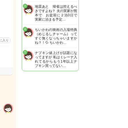
3
地震あと 帰省は控えるべ
きですよね？ 夫の実家が熊
本で お盆前に２泊3日で
実家に泊まる予定…
4
ちいかわの映画の入場特典
（めじるしチャーム）って
すぐ無くなっちゃいますか
に入り
ね？！💦 ちいかわ…
5
ナプキン値上げが話題にな
ってますが 私はミレーナ入
れてるからもう1年以上ナ
プキン買ってない…