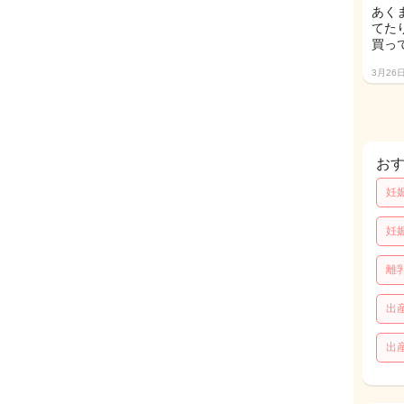
あく
てた
買って
3月26
お
妊
妊
離
出
出