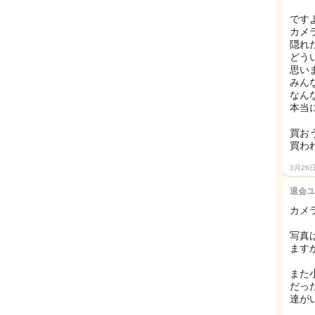
です
カメ
隠れ
どう
思いま
みん
なん
本当
買お
買わ
3月26
退会ユ
カメ
写真
ますか
また
だっ
達が