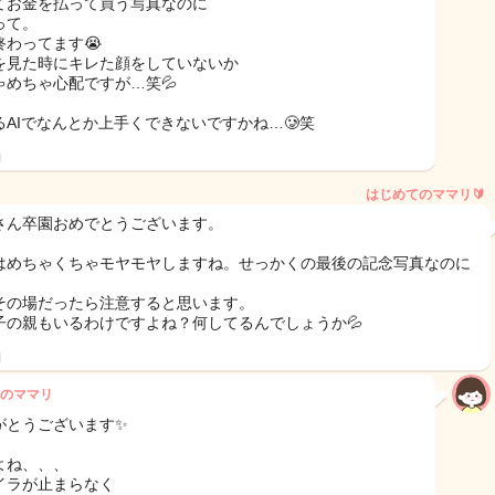
てお金を払って買う写真なのに
って。
終わってます😭
を見た時にキレた顔をしていないか
ゃめちゃ心配ですが…笑💦
るAIでなんとか上手くできないですかね…🥲笑
日
はじめてのママリ🔰
さん卒園おめでとうございます。
はめちゃくちゃモヤモヤしますね。せっかくの最後の記念写真なのに
その場だったら注意すると思います。
子の親もいるわけですよね？何してるんでしょうか💦
日
のママリ
がとうございます✨
よね、、、
イラが止まらなく