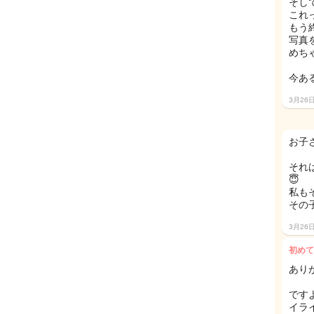
そし
これ
もう
写真
めち
今あ
3月26
お子
それ
😇
私も
その
3月26
初めて
あり
です
イラ