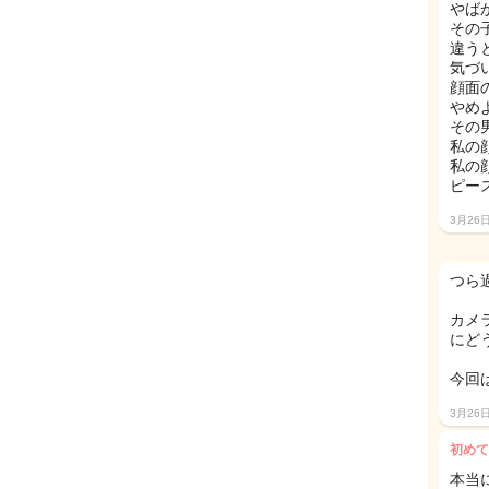
やば
その
違う
気づ
顔面
やめ
その
私の
私の
ピー
3月26
つら
カメ
にど
今回
3月26
初めて
本当