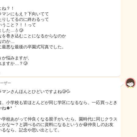
よね？！
ラマンにもえ？下向いてて
たりしてるのに終わるって
いうこと？！！って
した…💧🥲
なを巻き込むことになるからなのか
なのか…
に最悪な最後の卒園式写真でした。
うか悩みますが、
れますか…？🥲
日
ーザー
ラマンさんほんとひどいですよね🥲💦
は、小学校も皆ほとんどが同じ学区になるなら、一応買っとき
ね🍀*゜
小学校あがって仲良くなる親子がいたら、園時代に同じクラス
たかな〜？と調べるのに資料になるというか😅仲良しのお友
いるなら、記念や思い出として。