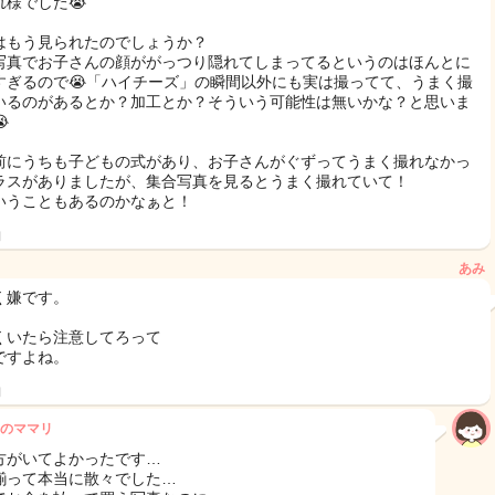
れ様でした😭
はもう見られたのでしょうか？
写真でお子さんの顔ががっつり隠れてしまってるというのはほんとに
すぎるので😭「ハイチーズ」の瞬間以外にも実は撮ってて、うまく撮
いるのがあるとか？加工とか？そういう可能性は無いかな？と思いま

前にうちも子どもの式があり、お子さんがぐずってうまく撮れなかっ
ラスがありましたが、集合写真を見るとうまく撮れていて！
いうこともあるのかなぁと！
日
あみ
く嫌です。
くいたら注意してろって
ですよね。
日
のママリ
方がいてよかったです…
揃って本当に散々でした…