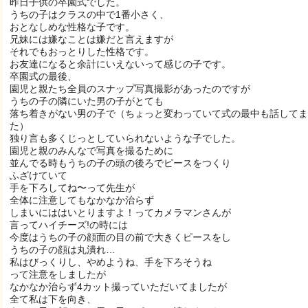
昨日子供の卒園式でした。
うちの子はクラスの中で1番小さく、
おとなしめな性格な子です。
兄妹には嫌なことは嫌だと言えますが
それでもおっとりした性格です。
お友達になると余計にいえないって感じの子です。
卒園式の最後、
園児と親たち全員のスナップ写真撮影があったのですが
うちの子の隣にいた男の子がとても
落ち着きがない男の子で（ちょっと変わっていて式の最中も話してま
た）
独り言も多くじっとしていられないような子でした。
園児と親のみんなで写真を撮るために
並んでる時もうちの子の頭の後ろでピースをつくり
ふざけていて
手を下ろしてね〜って先生が
全体に注意してもなかなか治らず
しまいにははいとりますよ！ってカメラマンさんが
言ってハイチーズ!の時には
今度はうちの子の顔面の目の前で大きくピースをし
うちの子の顔は丸潰れ…
私はびっくりし、やめようね、手を下ろそうね
って注意をしましたが
なかなか治らず4カット撮っていただいてましたが
全て私は下を向き、