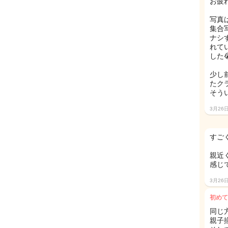
お疲
写真
集合
ナシ
れて
した
少し
たク
そう
3月26
すご
親近
感じ
3月26
初めて
同じ
親子