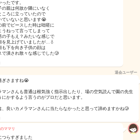
かったです。
子の親は何故か隣にいなく
ところに立っていたので
いていないと思います😭
の前でピースした時は咄嗟に
ようねって言ってしまって
男の子もえ？みたいな感じで
顔を見上げていましたが…💧
顔も下を向き子供の顔は
スで潰され散々な感じでした🥲
日
退会ユーザー
過ぎさますね😭
ラマンさんも普通は根気強く指示出したり、場の空気読んで園の先生
うにかするよう言うのがプロだと思います。
は、良いカメラマンさんに当たらなかったと思って諦めますかね🥲
日
のママリ
につらすぎました