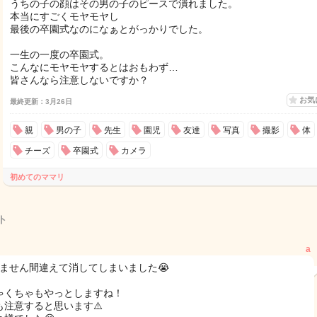
うちの子の顔はその男の子のピースで潰れました。
本当にすごくモヤモヤし
最後の卒園式なのになぁとがっかりでした。
一生の一度の卒園式。
こんなにモヤモヤするとはおもわず…
皆さんなら注意しないですか？
お気
最終更新：3月26日
親
男の子
先生
園児
友達
写真
撮影
体
チーズ
卒園式
カメラ
初めてのママリ
ト
a
みません間違えて消してしまいました😭
ゃくちゃもやっとしますね！
も注意すると思います⚠️