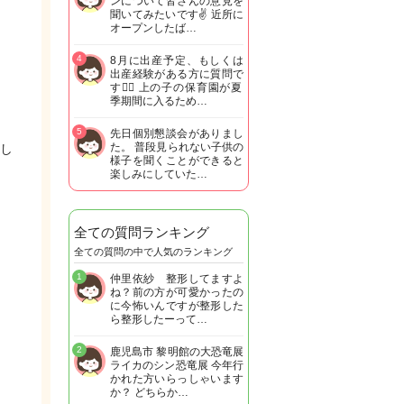
ンについて皆さんの意見を
聞いてみたいです✌️ 近所に
オープンしたば…
4
8月に出産予定、もしくは
出産経験がある方に質問で
す🙋‍♀️ 上の子の保育園が夏
季期間に入るため…
5
先日個別懇談会がありまし
た。 普段見られない子供の
し
様子を聞くことができると
楽しみにしていた…
全ての質問ランキング
全ての質問の中で人気のランキング
1
仲里依紗 整形してますよ
ね？前の方が可愛かったの
に今怖いんですが整形した
ら整形したーって…
2
鹿児島市 黎明館の大恐竜展
ライカのシン恐竜展 今年行
かれた方いらっしゃいます
か？ どちらか…