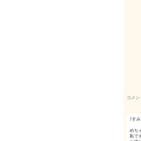
コメン
⇧す
めち
私で