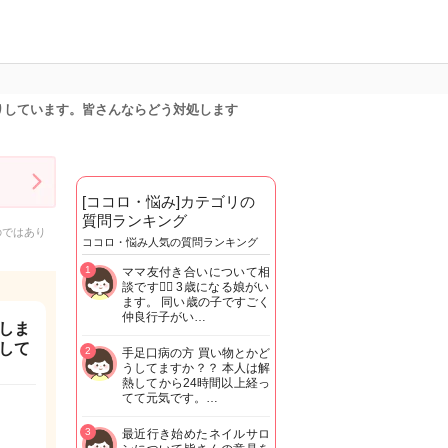
りしています。皆さんならどう対処します
[ココロ・悩み]カテゴリの
質問ランキング
のではあり
ココロ・悩み人気の質問ランキング
1
ママ友付き合いについて相
談です🙇‍♂️ 3歳になる娘がい
ます。 同い歳の子ですごく
仲良行子がい…
しま
して
2
手足口病の方 買い物とかど
うしてますか？？ 本人は解
熱してから24時間以上経っ
てて元気です。…
3
最近行き始めたネイルサロ