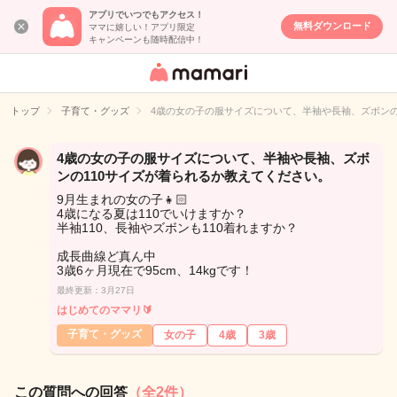
アプリでいつでもアクセス！
無料ダウンロード
ママに嬉しい！アプリ限定
キャンペーンも随時配信中！
女性専用匿名QA
アプリ・情報サ
トップ
子育て・グッズ
4歳の女の子の服サイズについて、半袖や長袖、ズボンの
イト
4歳の女の子の服サイズについて、半袖や長袖、ズボ
ンの110サイズが着られるか教えてください。
9月生まれの女の子👧🏻
4歳になる夏は110でいけますか？
半袖110、長袖やズボンも110着れますか？
成長曲線ど真ん中
3歳6ヶ月現在で95cm、14kgです！
最終更新：3月27日
はじめてのママリ🔰
子育て・グッズ
女の子
4歳
3歳
この質問への回答
（全2件）