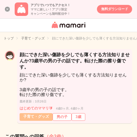
アプリでいつでもアクセス！
無料ダウンロード
ママに嬉しい！アプリ限定
キャンペーンも随時配信中！
女性専用匿名QA
アプリ・情報サ
トップ
子育て・グッズ
顔にできた深い傷跡を少しでも薄くする方法知りません
イト
顔にできた深い傷跡を少しでも薄くする方法知りませ
んか?3歳半の男の子の話です。転けた際の擦り傷で
す。
顔にできた深い傷跡を少しでも薄くする方法知りません
か?
3歳半の男の子の話です。
転けた際の擦り傷です。
最終更新：3月26日
はじめてのママリ🔰
4歳0ヶ月, 4歳0ヶ月
子育て・グッズ
男の子
3歳
この質問への回答
（全2件）