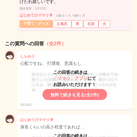
けたれ嬉しいです。
最終更新：3月25日
はじめてのママリ🔰
1歳11ヶ月, 5歳6ヶ月
子育て・グッズ
お風呂
車
名前
夫
この質問への回答
（全2件）
しらみり
心配ですね。 打撲後、意識もし…
この回答の続きは
「ママリ」アプリ
にて
お読みいただけます！
無料で続きを見る(全2件)
3月24日
はじめてのママリ🔰
身長くらいの高さ程度であれば…
この回答の続きは