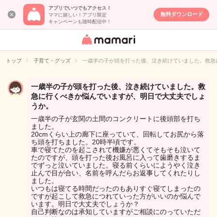
アプリでいつでもアクセス！
無料ダウンロード
ママに嬉しい！アプリ限定
キャンペーンも随時配信中！
女性専用匿名QA
アプリ・情報サ
トップ
子育て・グッズ
一歳半の子が頭を打った後、泣き続けていました。救急
イト
一歳半の子が頭を打った後、泣き続けていました。救
急に行くべきか悩んでいますが、明日で大丈夫でしょ
うか。
一歳半の子が玄関の土間のコンクリートに後頭部を打ち
ました。
20cmくらい上の廊下に座っていて、回転してお尻から落
ち頭を打ちました。20時半頃です。
車で寝てたのを起こされて機嫌が悪くてそもそも泣いて
たのですが、頭を打った後お風呂に入って歯磨きするま
でずっと泣いていました。寝る前くらいにようやく泣き
止んで目が合い、名前を呼んだらお返事してくれたりし
ました。
いつもは寝てる時間だったのもありすぐ寝てしまったの
ですが起こして救急につれていった方がいいのか悩んで
います。明日で大丈夫でしょうか？
自己判断なのは承知していますがご相談にのっていただ