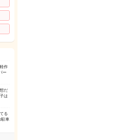
軽作
パー
想だ
子は
てる
の駐車