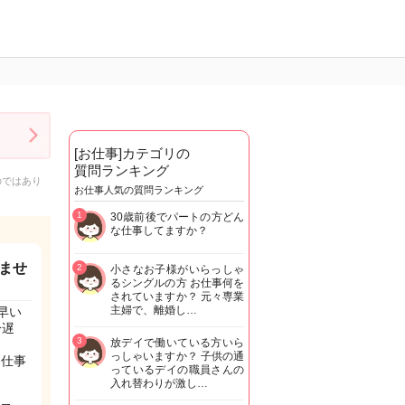
[お仕事]カテゴリの
質問ランキング
のではあり
お仕事人気の質問ランキング
1
30歳前後でパートの方どん
な仕事してますか？
ませ
2
小さなお子様がいらっしゃ
るシングルの方 お仕事何を
されていますか？ 元々専業
主婦で、離婚し…
早い
分遅
3
放デイで働いている方いら
っしゃいますか？ 子供の通
も仕事
っているデイの職員さんの
入れ替わりが激し…