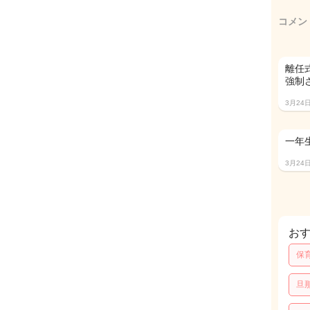
コメン
離任
強制
3月24
一年
3月24
お
保
旦