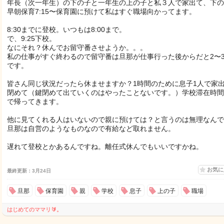
年長（次一年生）の下の子と一年生の上の子と私３人で家出て、下の
早朝保育7:15〜保育園に預けて私はすぐ職場向かってます。
8:30までに登校。いつもは8:00まで。
で、9:25下校。
なにそれ？休んでお留守番させようか。。。
私の仕事がすぐ終わるので留守番は旦那が仕事行った後からだと2〜
です。
皆さん同じ状況だったら休ませますか？1時間のために息子1人で家
閉めて（鍵閉めて出ていくのはやったことないです。）学校滞在時間
で帰ってきます。
他に見てくれる人はいないので親に預けては？と言うのは無理なんで
旦那は自営のようなものなので有給など取れません。
遅れて登校とかあるんですね。離任式休んでもいいですかね。
お気
最終更新：3月24日
旦那
保育園
親
学校
息子
上の子
職場
はじめてのママリ🔰。