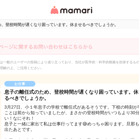
女性専用匿名QAアプ
リ・情報サイト
め、登校時間が遅くなり困っています。休ませるべきでしょうか。
は一般のユーザーの投稿により成り立っており、当社が医学的・科学的根拠を担保するも
理解の上、ご活用ください。
お仕事
息子の離任式のため、登校時間が遅くなり困っています。休
るべきでしょうか。
3月27日、小１年息子の学校で離任式があるそうです。下校の時刻が
ことは前から知っていましたが、まさかの登校時間がいつもより30
い！なにそれ！
息子と一緒に家出て私は仕事行ってます😅めっちゃ困ります。旦那
出たあとです。