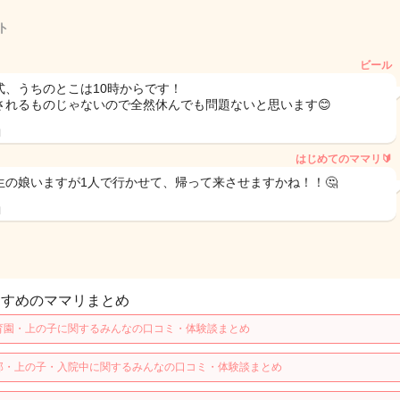
ト
ビール
式、うちのとこは10時からです！
されるものじゃないので全然休んでも問題ないと思います😊
日
はじめてのママリ🔰
生の娘いますが1人で行かせて、帰って来させますかね！！🤔
日
すすめのママリまとめ
育園・上の子に関するみんなの口コミ・体験談まとめ
那・上の子・入院中に関するみんなの口コミ・体験談まとめ