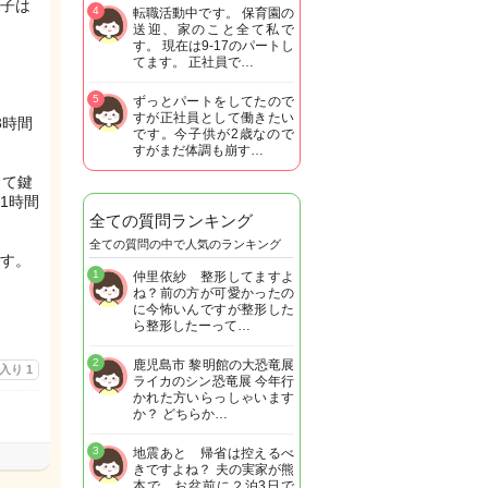
子は
4
転職活動中です。 保育園の
送迎、家のこと全て私で
す。 現在は9-17のパートし
てます。 正社員で…
5
ずっとパートをしてたので
すが正社員として働きたい
3時間
です。今子供が2歳なので
すがまだ体調も崩す…
出て鍵
1時間
全ての質問ランキング
全ての質問の中で人気のランキング
す。
1
仲里依紗 整形してますよ
ね？前の方が可愛かったの
に今怖いんですが整形した
ら整形したーって…
2
鹿児島市 黎明館の大恐竜展
に入り
1
ライカのシン恐竜展 今年行
かれた方いらっしゃいます
か？ どちらか…
3
地震あと 帰省は控えるべ
きですよね？ 夫の実家が熊
本で お盆前に２泊3日で