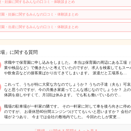
校・妊娠に関するみんなの口コミ・体験談まとめ
育園・妊娠に関するみんなの口コミ・体験談まとめ
育園・出産に関するみんなの口コミ・体験談まとめ
職場」に関する質問
求職中で保育園に申し込みをしました。 本当は保育園の周辺にある工場（
業や検品など）で働きたいと考えていたのですが、求人を検索してもスー
や飲食店などの接客業ばかり出てきてしまいます。 派遣だと工場系も…
これって、うちが特に大変な方なのでしょうか？ うちの子達（夫も）可哀
なと思うのですが、今の共働き家庭ってこんな感じなのでしょうか？ 上の
体調を崩しやすくて、月1回は休みます。 でも私も働いているので…
職場の駐車場が一軒家の隣です。 その一軒家に対して車を後ろ向きに停め
のですが、 お昼休憩40分間エンジンつけててもいいと思いますか？ 会社
場が２つあり、 今までは会社の敷地内でした。 今回わたしが変更…