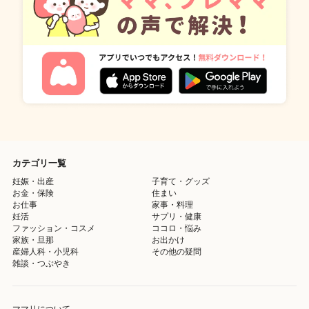
カテゴリ一覧
妊娠・出産
子育て・グッズ
お金・保険
住まい
お仕事
家事・料理
妊活
サプリ・健康
ファッション・コスメ
ココロ・悩み
家族・旦那
お出かけ
産婦人科・小児科
その他の疑問
雑談・つぶやき
ママリについて