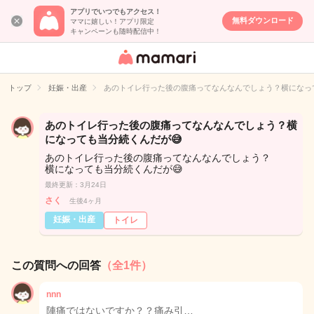
アプリでいつでもアクセス！
無料ダウンロード
ママに嬉しい！アプリ限定
キャンペーンも随時配信中！
女性専用匿名QA
アプリ・情報サ
トップ
妊娠・出産
あのトイレ行った後の腹痛ってなんなんでしょう？横になって
イト
あのトイレ行った後の腹痛ってなんなんでしょう？横
になっても当分続くんだが😅
あのトイレ行った後の腹痛ってなんなんでしょう？
横になっても当分続くんだが😅
最終更新：3月24日
さく
生後4ヶ月
妊娠・出産
トイレ
この質問への回答
（全1件）
nnn
陣痛ではないですか？？痛み引…