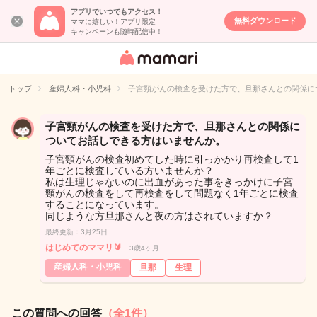
アプリでいつでもアクセス！
無料ダウンロード
ママに嬉しい！アプリ限定
キャンペーンも随時配信中！
女性専用匿名QA
アプリ・情報サ
トップ
産婦人科・小児科
子宮頸がんの検査を受けた方で、旦那さんとの関係に
イト
子宮頸がんの検査を受けた方で、旦那さんとの関係に
ついてお話しできる方はいませんか。
子宮頸がんの検査初めてした時に引っかかり再検査して1
年ごとに検査している方いませんか？
私は生理じゃないのに出血があった事をきっかけに子宮
頸がんの検査をして再検査をして問題なく1年ごとに検査
することになっています。
同じような方旦那さんと夜の方はされていますか？
最終更新：3月25日
はじめてのママリ🔰
3歳4ヶ月
産婦人科・小児科
旦那
生理
この質問への回答
（全1件）