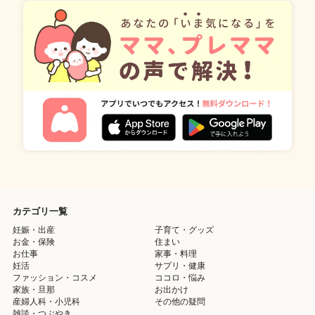
カテゴリ一覧
妊娠・出産
子育て・グッズ
お金・保険
住まい
お仕事
家事・料理
妊活
サプリ・健康
ファッション・コスメ
ココロ・悩み
家族・旦那
お出かけ
産婦人科・小児科
その他の疑問
雑談・つぶやき