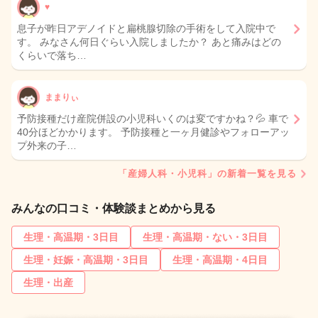
♥
息子が昨日アデノイドと扁桃腺切除の手術をして入院中で
す。 みなさん何日ぐらい入院しましたか？ あと痛みはどの
くらいで落ち…
ままりぃ
予防接種だけ産院併設の小児科いくのは変ですかね？💦 車で
40分ほどかかります。 予防接種と一ヶ月健診やフォローアッ
プ外来の子…
「産婦人科・小児科」の新着一覧を見る
みんなの口コミ・体験談まとめから見る
生理・高温期・3日目
生理・高温期・ない・3日目
生理・妊娠・高温期・3日目
生理・高温期・4日目
生理・出産