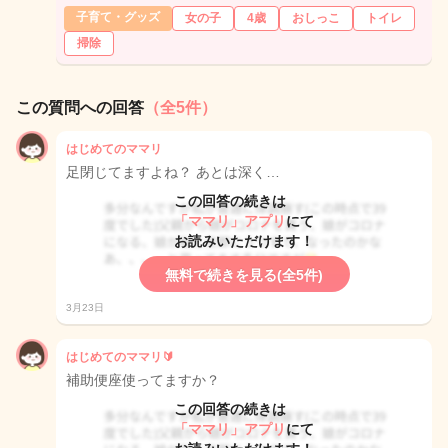
子育て・グッズ
女の子
4歳
おしっこ
トイレ
掃除
この質問への回答
（全5件）
はじめてのママリ
足閉じてますよね？ あとは深く…
この回答の続きは
「ママリ」アプリ
にて
お読みいただけます！
無料で続きを見る(全5件)
3月23日
はじめてのママリ🔰
補助便座使ってますか？
この回答の続きは
「ママリ」アプリ
にて