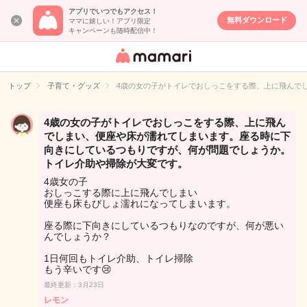
アプリでいつでもアクセス！
無料ダウンロード
ママに嬉しい！アプリ限定
キャンペーンも随時配信中！
女性専用匿名QA
アプリ・情報サ
トップ
子育て・グッズ
4歳の女の子がトイレでおしっこをする際、上に飛んで
イト
4歳の女の子がトイレでおしっこをする際、上に飛ん
でしまい、便座や床が濡れてしまいます。座る時に下
向きにしているつもりですが、何が問題でしょうか。
トイレ介助や掃除が大変です。
4歳女の子
おしっこする際に上に飛んでしまい
便座も床もびしょ濡れになってしまいます。
座る際に下向きにしているつもりなのですが、何が悪い
んでしょうか？
1日何回もトイレ介助、トイレ掃除
もう辛いです😢
最終更新：3月23日
レモン