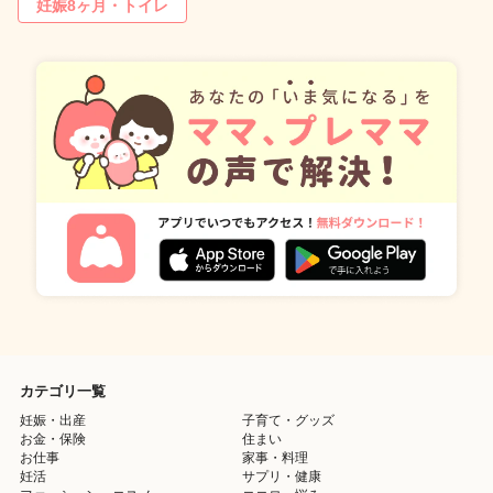
妊娠8ヶ月・トイレ
カテゴリ一覧
妊娠・出産
子育て・グッズ
お金・保険
住まい
お仕事
家事・料理
妊活
サプリ・健康