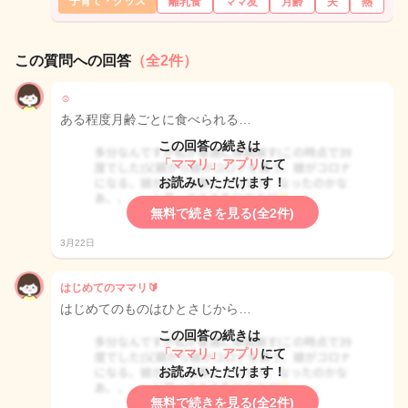
子育て・グッズ
離乳食
ママ友
月齢
夫
熱
この質問への回答
（全2件）
☺︎
ある程度月齢ごとに食べられる…
この回答の続きは
「ママリ」アプリ
にて
お読みいただけます！
無料で続きを見る(全2件)
3月22日
はじめてのママリ🔰
はじめてのものはひとさじから…
この回答の続きは
「ママリ」アプリ
にて
お読みいただけます！
無料で続きを見る(全2件)