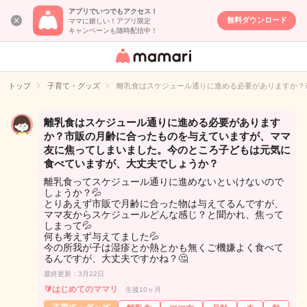
アプリでいつでもアクセス！
無料ダウンロード
ママに嬉しい！アプリ限定
キャンペーンも随時配信中！
女性専用匿名QA
アプリ・情報サ
トップ
子育て・グッズ
離乳食はスケジュール通りに進める必要がありますか？
イト
離乳食はスケジュール通りに進める必要があります
か？市販の月齢に合ったものを与えていますが、ママ
友に焦ってしまいました。今のところ子どもは元気に
食べていますが、大丈夫でしょうか？
離乳食ってスケジュール通りに進めないといけないので
しょうか？💦
とりあえず市販で月齢に合った物は与えてるんですが、
ママ友からスケジュールどんな感じ？と聞かれ、焦って
しまって💦
何も考えず与えてました💦
今の所我が子は湿疹とか熱とかも無くご機嫌よく食べて
るんですが、大丈夫ですかね？🤔
最終更新：3月22日
🔰はじめてのママリ
生後10ヶ月