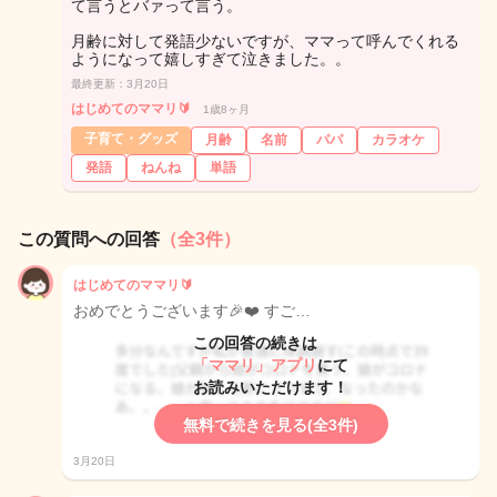
て言うとバァって言う。
月齢に対して発語少ないですが、ママって呼んでくれる
ようになって嬉しすぎて泣きました。。
最終更新：3月20日
はじめてのママリ🔰
1歳8ヶ月
子育て・グッズ
月齢
名前
パパ
カラオケ
発語
ねんね
単語
この質問への回答
（全3件）
はじめてのママリ🔰
おめでとうございます🎉❤️ すご…
この回答の続きは
「ママリ」アプリ
にて
お読みいただけます！
無料で続きを見る(全3件)
3月20日