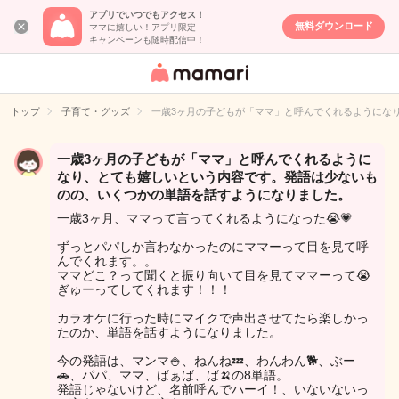
アプリでいつでもアクセス！
無料ダウンロード
ママに嬉しい！アプリ限定
キャンペーンも随時配信中！
女性専用匿名QA
アプリ・情報サ
トップ
子育て・グッズ
一歳3ヶ月の子どもが「ママ」と呼んでくれるようにな
イト
一歳3ヶ月の子どもが「ママ」と呼んでくれるように
なり、とても嬉しいという内容です。発語は少ないも
のの、いくつかの単語を話すようになりました。
一歳3ヶ月、ママって言ってくれるようになった😭💗
ずっとパパしか言わなかったのにママーって目を見て呼
んでくれます。。
ママどこ？って聞くと振り向いて目を見てママーって😭
ぎゅーってしてくれます！！！
カラオケに行った時にマイクで声出させてたら楽しかっ
たのか、単語を話すようになりました。
今の発語は、マンマ🍚、ねんね💤、わんわん🐕、ぶー
🚗、パパ、ママ、ばぁば、ば🍌の8単語。
発語じゃないけど、名前呼んでハーイ！、いないないっ