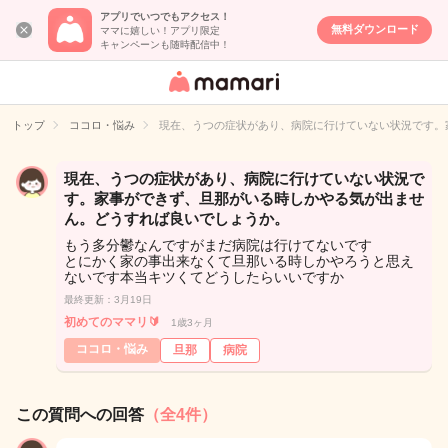
アプリでいつでもアクセス！
無料ダウンロード
ママに嬉しい！アプリ限定
キャンペーンも随時配信中！
女性専用匿名QA
アプリ・情報サ
トップ
ココロ・悩み
現在、うつの症状があり、病院に行けていない状況です。
イト
現在、うつの症状があり、病院に行けていない状況で
す。家事ができず、旦那がいる時しかやる気が出ませ
ん。どうすれば良いでしょうか。
もう多分鬱なんですがまだ病院は行けてないです
とにかく家の事出来なくて旦那いる時しかやろうと思え
ないです本当キツくてどうしたらいいですか
最終更新：3月19日
初めてのママリ🔰
1歳3ヶ月
ココロ・悩み
旦那
病院
この質問への回答
（全4件）