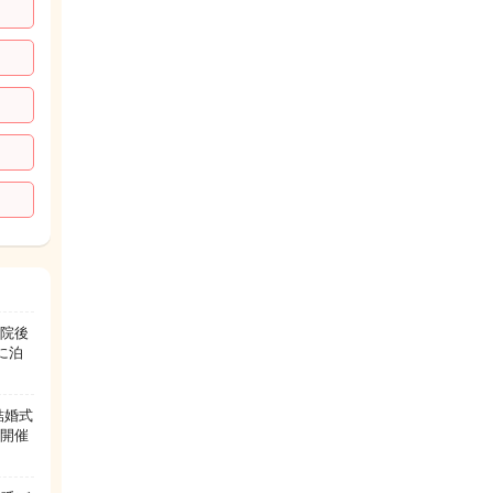
退院後
に泊
結婚式
、開催