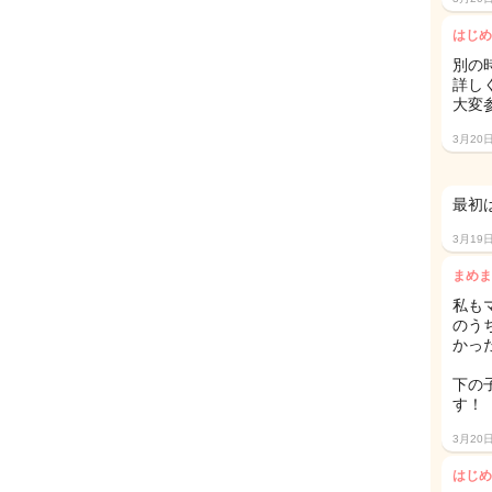
はじめ
別の
詳し
大変
3月20
最初
3月19
まめま
私も
のう
かっ
下の
す！
3月20
はじめ