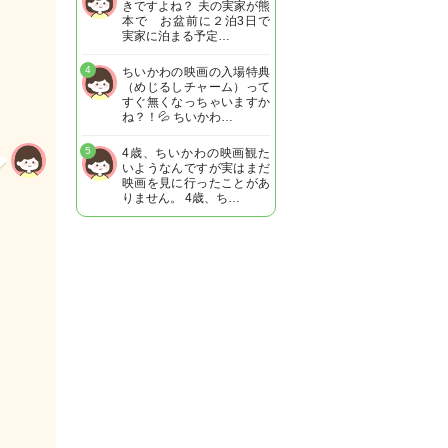
きですよね？ 夫の実家が熊
本で お盆前に２泊3日で
実家に泊まる予定…
4
ちいかわの映画の入場特典
（めじるしチャーム）って
すぐ無くなっちゃいますか
ね？！💦 ちいかわ…
5
4歳、ちいかわの映画観た
いようなんですが実はまだ
映画を見に行ったことがあ
りません。 4歳、ち…