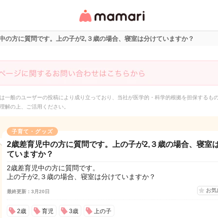
女性専用匿名QAアプ
リ・情報サイト
児中の方に質問です。上の子が2,３歳の場合、寝室は分けていますか？
は一般のユーザーの投稿により成り立っており、当社が医学的・科学的根拠を担保するも
理解の上、ご活用ください。
子育て・グッズ
2歳差育児中の方に質問です。上の子が2,３歳の場合、寝室
ていますか？
2歳差育児中の方に質問です。
上の子が2,３歳の場合、寝室は分けていますか？
お気
最終更新：3月20日
2歳
育児
3歳
上の子