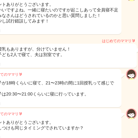
ントありがとうございます。
いいですよね。一緒に寝たいのですが起こしあって全員寝不足
みなさんはどうされているのかと思い質問しました！
少し試行錯誤してみます！
日
はじめてのママリ🔰
授乳もありますが、分けていません！
子ども2人で寝て、夫は別室です。
日
てのママリ🔰
子が18時くらいに寝て、21〜23時の間に1回授乳って感じで
は20:30〜21:00くらいに寝に行っています。
日
てのママリ🔰
ントありがとうございます。
しつけも同じタイミングでされていますか？
日