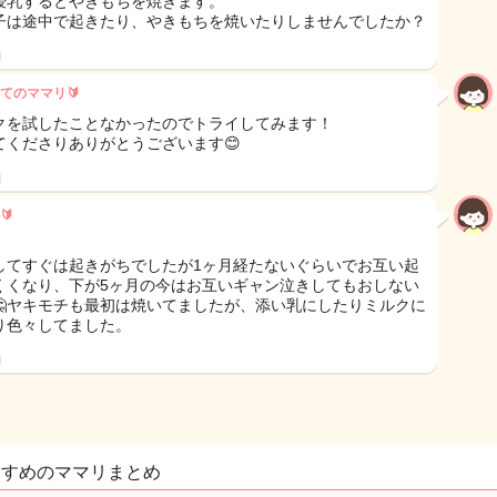
授乳するとやきもちを焼きます。
子は途中で起きたり、やきもちを焼いたりしませんでしたか？
日
てのママリ🔰
クを試したことなかったのでトライしてみます！
てくださりありがとうございます😊
日
🔰
してすぐは起きがちでしたが1ヶ月経たないぐらいでお互い起
くくなり、下が5ヶ月の今はお互いギャン泣きしてもおしない
🤔ヤキモチも最初は焼いてましたが、添い乳にしたりミルクに
り色々してました。
日
すすめのママリまとめ