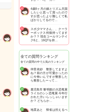
4
4歳8ヶ月の娘とリズム天国
したいと思って買ったので
すが思ったより難しくて私
ばかりしてるので…
5
スポ少ママさん、、クーラ
ーボックス何個持ってます
か？？ 現在コールマンテイ
ク6と、16QTを持…
全ての質問ランキング
全ての質問の中で人気のランキング
1
仲里依紗 整形してますよ
ね？前の方が可愛かったの
に今怖いんですが整形した
ら整形したーって…
2
鹿児島市 黎明館の大恐竜展
ライカのシン恐竜展 今年行
かれた方いらっしゃいます
か？ どちらか…
3
地震あと 帰省は控えるべ