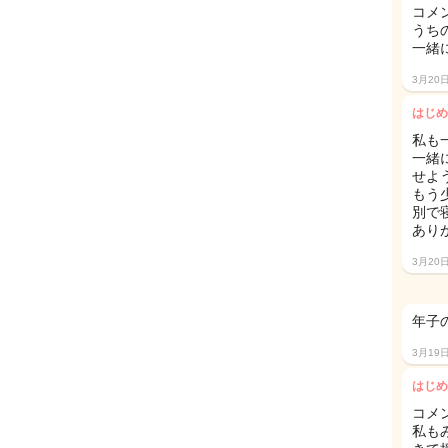
コメ
うち
一緒
3月20
はじめ
私も
一緒
せよ
もう
別で
あり
3月20
年子
3月19
はじめ
コメ
私も