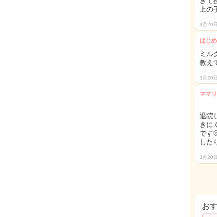
きて
上の
3月20
はじめ
ミル
教え
3月20
ママリ
退院
きに
です
した
3月20
お