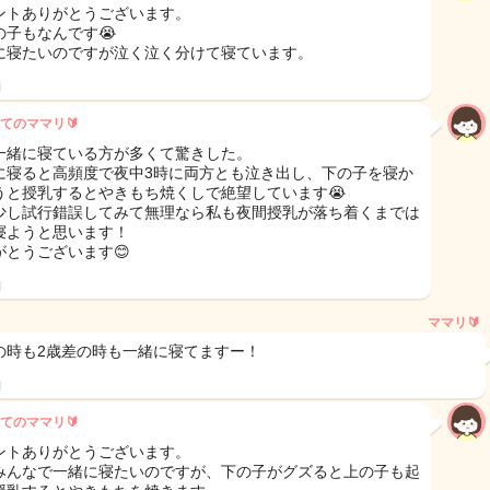
ントありがとうございます。
の子もなんです😭
に寝たいのですが泣く泣く分けて寝ています。
日
てのママリ🔰
一緒に寝ている方が多くて驚きした。
に寝ると高頻度で夜中3時に両方とも泣き出し、下の子を寝か
うと授乳するとやきもち焼くしで絶望しています😭
少し試行錯誤してみて無理なら私も夜間授乳が落ち着くまでは
寝ようと思います！
がとうございます😊
日
ママリ🔰
の時も2歳差の時も一緒に寝てますー！
日
てのママリ🔰
ントありがとうございます。
みんなで一緒に寝たいのですが、下の子がグズると上の子も起