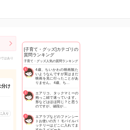
[子育て・グッズ]カテゴリの
質問ランキング
のではあり
子育て・グッズ人気の質問ランキング
1
4歳、ちいかわの映画観た
いようなんですが実はまだ
映画を見に行ったことがあ
りません。 4歳、ち…
は分け
2
エアリコ、タックマミーの
抱っこ紐で迷っています。
形などはほほ同じ？と思う
のですが、値段が…
に入り
3
エアラブなどのファンシー
トお使いの方！ モバイルバ
ッテリーはどこに入れてま
すか？ ベビーカ…