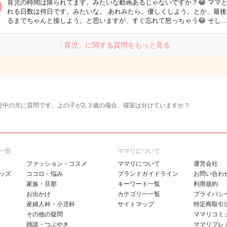
育児の時間は限られてます。みたいな動画あるじゃないですか？😂 ママ
れる日数は何日です。みたいな。 あれみたら、優しくしよう。とか、最後
るまでちゃんと接しよう。と思いますが、すぐ忘れて怒っちゃう😂 そし
「育児」に関する質問をもっと見る
児中の方に質問です。上の子が2,３歳の場合、寝室は分けていますか？
一覧
ママリについて
ファッション・コスメ
ママリについて
運営会社
ッズ
ココロ・悩み
ブランドガイドライン
お問い合わ
家族・旦那
キーワード一覧
利用規約
お出かけ
カテゴリ一一覧
プライバシ
産婦人科・小児科
サイトマップ
特定商取引
その他の疑問
ママリコミ
雑談・つぶやき
ママリプレ