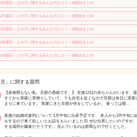
娠34週目・上の子に関するみんなの口コミ・体験談まとめ
娠35週目・上の子に関するみんなの口コミ・体験談まとめ
娠36週目・上の子に関するみんなの口コミ・体験談まとめ
娠38週目・上の子に関するみんなの口コミ・体験談まとめ
娠39週目・上の子に関するみんなの口コミ・体験談まとめ
育児」に関する質問
【産後間もない私。旦那の愚痴です。】 生後12日の赤ちゃんがいます。
すぐから実家に里帰りしていて、でも自宅も近くなので旦那は休日に実家
まりに来ています。 実家にきた旦那が何をしているか。 食っては寝…
産後の結婚式参列について 1月中旬に出産予定です。 友人から3月中旬に
をするので来て欲しいとお話をもらいました😊 ぜひ出席したいのですが
する場所が鎌倉だそうです。 住んでいるのは群馬なので行くとした…