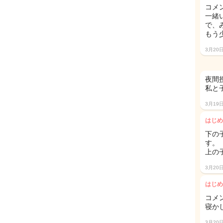
コメ
一緒
で、
もう
3月20
夜間
私と
3月19
はじめ
下の
す。
上の子
3月20
はじめ
コメ
寝か
3月20