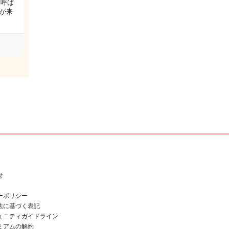
と呼ば
が来
…
せ
ーポリシー
法に基づく表記
ュニティガイドライン
ミアムの解約