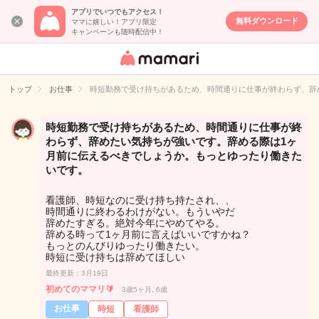
アプリでいつでもアクセス！
無料ダウンロード
ママに嬉しい！アプリ限定
キャンペーンも随時配信中！
女性専用匿名QA
アプリ・情報サ
トップ
お仕事
時短勤務で受け持ちがあるため、時間通りに仕事が終わらず、辞
イト
時短勤務で受け持ちがあるため、時間通りに仕事が終
わらず、辞めたい気持ちが強いです。辞める際は1ヶ
月前に伝えるべきでしょうか。もっとゆったり働きた
いです。
看護師、時短なのに受け持ち持たされ、、
時間通りに終わるわけがない。もういやだ
辞めたすぎる。絶対今年にやめてやる。
辞める時って1ヶ月前に言えばいいですかね？
もっとのんびりゆったり働きたい。
時短に受け持ちは辞めてほしい
最終更新：3月19日
初めてのママリ🔰
3歳5ヶ月, 6歳
お仕事
時短
看護師