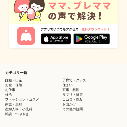
カテゴリ一覧
妊娠・出産
子育て・グッズ
お金・保険
住まい
お仕事
家事・料理
妊活
サプリ・健康
ファッション・コスメ
ココロ・悩み
家族・旦那
お出かけ
産婦人科・小児科
その他の疑問
雑談・つぶやき