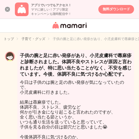
アプリでいつでもアクセス！
無料ダウンロード
ママに嬉しい！アプリ限定
キャンペーンも随時配信中！
女性専用匿名QA
アプリ・情報サ
トップ
子育て・グッズ
子供の腕と足に赤い発疹があり、小児皮膚科で蕁麻疹と
イト
子供の腕と足に赤い発疹があり、小児皮膚科で蕁麻疹
と診断されました。体調不良やストレスが原因と言わ
れましたが、特に思い当たることがなく、不安を感じ
ています。今後、体調不良に気づけるか心配です。
今日は子供のは腕と足の赤い発疹が気になっていたの
で、
小児皮膚科に行きました。
結果は蕁麻疹でした。
体調不良、ストレス、疲労など
何かが引き金になり起こると言われたのですが、
全く思い当たる節というか、
いつも通り生活を送っていると思っていて、
子供を見る自分の目は節穴だと思いました😭
今後体調不良に気づけるのか、