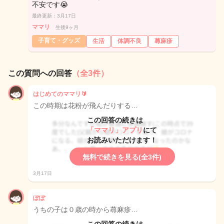
不安です😭
最終更新：3月17日
ママリ
生後9ヶ月
子育て・グッズ
生活
体調不良
蕁麻疹
この質問への回答
（全3件）
はじめてのママリ🔰
この時期は花粉が飛んだりする…
この回答の続きは
「ママリ」アプリ
にて
お読みいただけます！
無料で続きを見る(全3件)
3月17日
ぽぽ
うちの子は０歳の時から蕁麻疹…