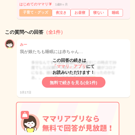
はじめてのママリ🔰
1歳8ヶ月
子育て・グッズ
夜泣き
お昼寝
寝ない
睡眠
この質問への回答
（全1件）
みー
我が娘たちも睡眠には赤ちゃん…
この回答の続きは
「ママリ」アプリ
にて
お読みいただけます！
無料で続きを見る(全1件)
3月17日