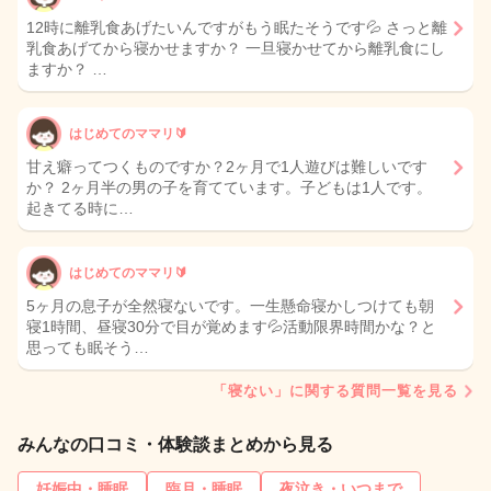
12時に離乳食あげたいんですがもう眠たそうです💦 さっと離
乳食あげてから寝かせますか？ 一旦寝かせてから離乳食にし
ますか？ …
はじめてのママリ🔰
甘え癖ってつくものですか？2ヶ月で1人遊びは難しいです
か？ 2ヶ月半の男の子を育てています。子どもは1人です。
起きてる時に…
はじめてのママリ🔰
5ヶ月の息子が全然寝ないです。一生懸命寝かしつけても朝
寝1時間、昼寝30分で目が覚めます💦活動限界時間かな？と
思っても眠そう…
「寝ない」に関する質問一覧を見る
みんなの口コミ・体験談まとめから見る
妊娠中・睡眠
臨月・睡眠
夜泣き・いつまで