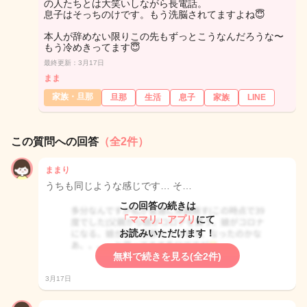
の人たちとは大笑いしながら長電話。
息子はそっちのけです。もう洗脳されてますよね😇
本人が辞めない限りこの先もずっとこうなんだろうな〜
もう冷めきってます😇
最終更新：3月17日
まま
家族・旦那
旦那
生活
息子
家族
LINE
この質問への回答
（全2件）
ままり
うちも同じような感じです… そ…
この回答の続きは
「ママリ」アプリ
にて
お読みいただけます！
無料で続きを見る(全2件)
3月17日