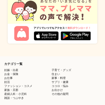
カテゴリ一覧
妊娠・出産
子育て・グッズ
お金・保険
住まい
お仕事
家事・料理
妊活
サプリ・健康
ファッション・コスメ
ココロ・悩み
家族・旦那
お出かけ
産婦人科・小児科
その他の疑問
雑談・つぶやき