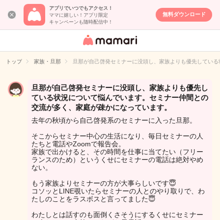
アプリでいつでもアクセス！
無料ダウンロード
ママに嬉しい！アプリ限定
キャンペーンも随時配信中！
女性専用匿名QA
アプリ・情報サ
トップ
家族・旦那
旦那が自己啓発セミナーに没頭し、家族よりも優先している
イト
旦那が自己啓発セミナーに没頭し、家族よりも優先し
ている状況について悩んでいます。セミナー仲間との
交流が多く、家庭が疎かになっています。
去年の秋頃から自己啓発系のセミナーに入った旦那。
そこからセミナー中心の生活になり、毎日セミナーの人
たちと電話やZoomで報告会。
家族で出かけると、その時間を仕事に当てたい（フリー
ランスのため）というくせにセミナーの電話は絶対やめ
ない。
もう家族よりセミナーの方が大事らしいです😇
コソッとLINE覗いたらセミナーの人とのやり取りで、わ
たしのことをラスボスと言ってました😇
わたしとは話すのも面倒くさそうにするくせにセミナー