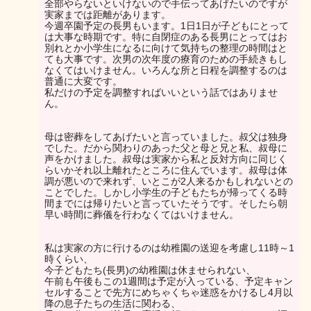
全部やらないといけないので手伝ってあげたいのですが
実家までは距離があります。
今週卒園予定の長男もいます。1日1日が子どもにとって
は大事な時期です。特に自閉症のある長男にとってはお
別れとか小学生になるに向けて気持ちの整理の時間はと
ても大事です。次男の次年度の療育のための手続きもし
なくてはいけません。いろんな所と日程を調整するのは
普通に大変です。
私だけの予定を調整すればいいという話ではありませ
ん。
母は密葬をしてあげたいと言っていました。叔父は独身
でした。だから関わりのあった父と母と兄と私、叔母に
声をかけました。叔母は実家から私と反対方向に同じく
らいかそれ以上離れたところに住んでいます。叔母は体
調が悪いので来れず、いとこが2人来るかもしれないとの
ことでした。しかし小学生の子どもたちが帰ってくる時
間までには帰りたいと言っていたそうです。そしたら朝
早い時間に葬儀を行わなくてはいけません。
私は実家の方に行けるのは幼稚園の送迎を考慮し11時～1
時くらい、
今子どもたち(長男)の幼稚園は休ませられない、
午前も午後もこの1週間は予定が入っている、予定キャン
セルすることで先方にめちゃくちゃ迷惑をかけるし4月以
降の息子たちの生活に関わる、