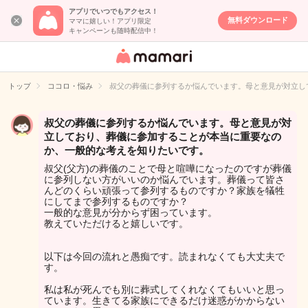
アプリでいつでもアクセス！
無料ダウンロード
ママに嬉しい！アプリ限定
キャンペーンも随時配信中！
女性専用匿名QA
アプリ・情報サ
トップ
ココロ・悩み
叔父の葬儀に参列するか悩んでいます。母と意見が対立し
イト
叔父の葬儀に参列するか悩んでいます。母と意見が対
立しており、葬儀に参加することが本当に重要なの
か、一般的な考えを知りたいです。
叔父(父方)の葬儀のことで母と喧嘩になったのですが葬儀
に参列しない方がいいのか悩んでいます。葬儀って皆さ
んどのくらい頑張って参列するものですか？家族を犠牲
にしてまで参列するものですか？
一般的な意見が分からず困っています。
教えていただけると嬉しいです。
以下は今回の流れと愚痴です。読まれなくても大丈夫で
す。
私は私が死んでも別に葬式してくれなくてもいいと思っ
ています。生きてる家族にできるだけ迷惑がかからない