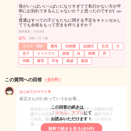
母がいっぱいいっぱいになりすぎてて私行かない方が平
和にお別れできるんじゃないか？と思ったのですが(´-ω-
`)
普通はすべての子どもたちに関する予定をキャンセルし
てでも余裕をもって空きを作りますか？
最終更新：3月28日
ぽち
5歳2ヶ月, 7歳
ココロ・悩み
義母
幼稚園
結婚式
生活
夫
息子
クリスマス
家族
体
喧嘩
男
両親
療育
田舎
親戚
親族
この質問への回答
（全5件）
はじめてのママリ🔰
叔父さんのためっていうかお母…
この回答の続きは
「ママリ」アプリ
にて
お読みいただけます！
無料で続きを見る(全5件)