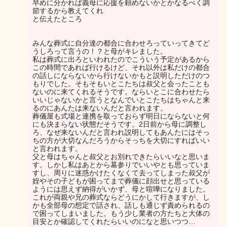
早めに分かれば義母に応援を頼めないかとかなるべく調
節するから教えてくれ
と伝えたところ
みんな葬式に自分達の都合に合わせろっていってきてど
うしろって言うの！？と母がキレました。
私は葬式に出ろといわれたのでこういう予定があるから
この時間であれば行けるけど、それ以外は私だけの都合
の話しにならないから行けないかもと説明しただけのつ
もりでした。そもそもいとこたちは叔父と会ったことも
ないのに来てくれるそうです。ならいとこに合わせたら
いいじゃないかと言うとなんでいとこたちはちゃんと来
るのにあんたは来ないんだと言われます。
葬儀屋も式場と連携を取っておらず明日にならないと何
にも決まらない状態だそうです。2日前から母に調整し
ろ、なぜ来ないんだと言われ説明してもあんたにはそっ
ちの方が大切なんだろうからそっちを大切にすればいい
と言われます。
父と母はちゃんと叔父とお別れできたらいいなと思いま
す。しかし私はあとから墓参りでいいやとも思っていま
すし、周りに迷惑かけたくなくて去ってしまった叔父が
姪やその子どもが困ってまで葬儀に顔出せと思っている
ようには思えず納得がいかず、母と喧嘩になりました。
これが両親や兄の葬式ならどうにかして行きますが、し
かも全部母の想定で話され、話しも通じず責められるの
で困ってしまいました。もう少し業者の方たちと大体の
目安とか確認してくれたらいいのになと思いつつ…