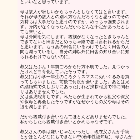
といいなと思っています。
母は故人が寂しいからちゃんとしなくてはと言います。
それが母の故人との別れ方なんだろうなと思うのでその
気持ちは大事だなと思うのですが、めっちゃ強要されま
す。身内がなくなったんだからどんな予定があったとし
ても来いと。
母は外聞を気にします。親族がなくなったときちゃんと
できてないと田舎だとめっちゃ陰で悪口言われるからだ
と思います。もうあの田舎にいるわけでもなく田舎の人
間も減っているし、自分の姉以外に田舎の知り合いに知
られるわけでもないのに。
叔父はたぶん１年前ごろから行方不明でした。見つかっ
たけれど白骨化していたそうです。
叔父には小学一年生のころクリスマスにぬいぐるみを買
ってもらいました。前後で何度か会いました。あとは兄
の結婚式で久しぶりにあったけれど挨拶程度で特に関わ
りはありませんでした。
父は孤児院育ちです。私たちが生まれてから祖父や叔父
や叔母と再会したそうですがなぜかうちの父や母はその
辺を濁します。
だから親戚付き合いなんてほとんどありませんでした。
私からしたら親戚付き合いとかめちゃなぞです。
叔父さんの事は嫌いじゃなかったし、現在父さんが手続
とかほとんどなにもできない中(若年性認知症)、母さんが