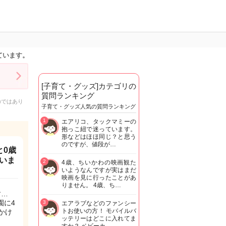
ています。
[子育て・グッズ]カテゴリの
質問ランキング
のではあり
子育て・グッズ人気の質問ランキング
1
エアリコ、タックマミーの
抱っこ紐で迷っています。
形などはほほ同じ？と思う
のですが、値段が…
と0歳
いま
2
4歳、ちいかわの映画観た
いようなんですが実はまだ
映画を見に行ったことがあ
りません。 4歳、ち…
す…
園に4
3
エアラブなどのファンシー
トお使いの方！ モバイルバ
かけ
ッテリーはどこに入れてま