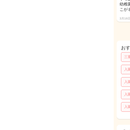
幼稚
こが
3月16
お
三
入
入
入
入