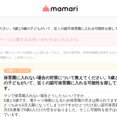
女性専用匿名QAアプ
リ・情報サイト
ださい。5歳と0歳の子どもがいて、近くの認可保育園に入れる可能性を探し
は一般のユーザーの投稿により成り立っており、当社が医学的・科学的根拠を担保するも
理解の上、ご活用ください。
子育て・グッズ
保育園に入れない場合の対策について教えてください。5歳
の子どもがいて、近くの認可保育園に入れる可能性を探して
す。
マジで保育園入れない場合どうしたらいいですか、、
5歳と0歳です。電チャリ移動になるため保育園の空きは限られてま
どっちみち5月入園になってしまうのですがひとつだけ近い認可保育
月2次募集で0歳1人だけの空きがありました。そこに可能性を息子は
ています。