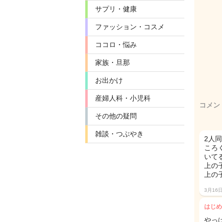
サプリ・健康
ファッション・コスメ
ココロ・悩み
家族・旦那
お出かけ
産婦人科・小児科
コメン
その他の疑問
雑談・つぶやき
2人
ころ
いて
上の
上の
3月16
はじめ
やっ