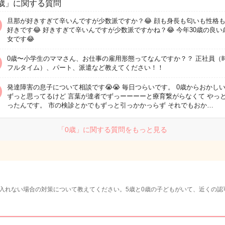
歳」に関する質問
旦那が好きすぎて辛いんですが少数派ですか？😂 顔も身長も匂いも性格
好きです😂 好きすぎて辛いんですが少数派ですかね？😂 今年30歳の良い
女です😂
0歳〜小学生のママさん、お仕事の雇用形態ってなんですか？？ 正社員（時
フルタイム）、パート、派遣など教えてください！！
発達障害の息子について相談です😭😭 毎日つらいです。 0歳からおかし
ずっと思ってるけど 言葉が達者でずっーーーーと療育繋がらなくて やっ
ったんです。 市の検診とかでもずっと引っかかっらず それでもおか…
「0歳」に関する質問をもっと見る
入れない場合の対策について教えてください。5歳と0歳の子どもがいて、近くの認