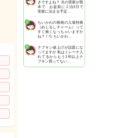
きですよね？ 夫の実家が熊
本で お盆前に２泊3日で
実家に泊まる予定…
4
ちいかわの映画の入場特典
（めじるしチャーム）って
すぐ無くなっちゃいますか
ね？！💦 ちいかわ…
5
ナプキン値上げが話題にな
ってますが 私はミレーナ入
れてるからもう1年以上ナ
プキン買ってない…