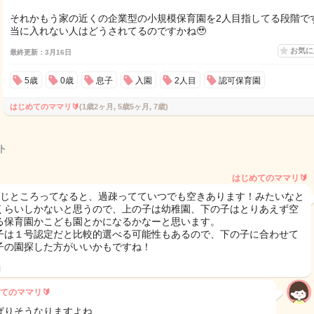
それかもう家の近くの企業型の小規模保育園を2人目指してる段階で
当に入れない人はどうされてるのですかね🥹
お気
最終更新：3月16日
5歳
0歳
息子
入園
2人目
認可保育園
はじめてのママリ🔰
(1歳2ヶ月, 5歳5ヶ月, 7歳)
ト
はじめてのママリ🔰
同じところってなると、過疎ってていつでも空きあります！みたいなと
くらいしかないと思うので、上の子は幼稚園、下の子はとりあえず空
る保育園かこども園とかになるかなーと思います。
子は１号認定だと比較的選べる可能性もあるので、下の子に合わせて
子の園探した方がいいかもですね！
日
てのママリ🔰
ぱりそうなりますよね