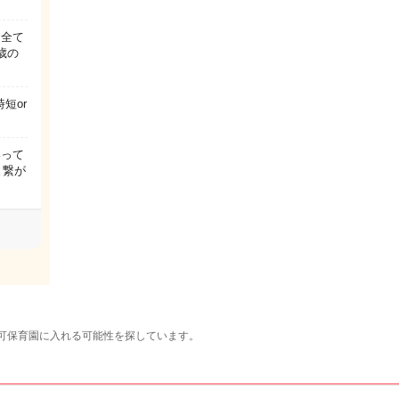
も全て
歳の
短or
いって
と繋が
可保育園に入れる可能性を探しています。