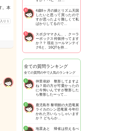
すか？ ベビーカ…
す。本
4
4歳8ヶ月の娘とリズム天国
したいと思って買ったので
すが思ったより難しくて私
に入り
1
ばかりしてるので…
5
スポ少ママさん、、クーラ
ーボックス何個持ってます
か？？ 現在コールマンテイ
ク6と、16QTを持…
全ての質問ランキング
全ての質問の中で人気のランキング
1
仲里依紗 整形してますよ
ね？前の方が可愛かったの
に今怖いんですが整形した
ら整形したーって…
2
鹿児島市 黎明館の大恐竜展
ライカのシン恐竜展 今年行
かれた方いらっしゃいます
か？ どちらか…
3
地震あと 帰省は控えるべ