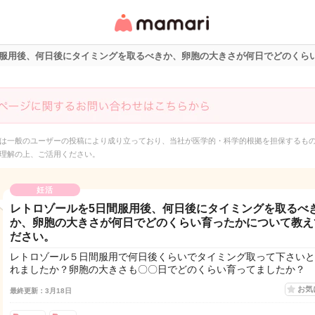
女性専用匿名QAアプ
リ・情報サイト
間服用後、何日後にタイミングを取るべきか、卵胞の大きさが何日でどのくら
は一般のユーザーの投稿により成り立っており、当社が医学的・科学的根拠を担保するも
理解の上、ご活用ください。
妊活
レトロゾールを5日間服用後、何日後にタイミングを取るべ
か、卵胞の大きさが何日でどのくらい育ったかについて教え
ださい。
レトロゾール５日間服用で何日後くらいでタイミング取って下さいと
れましたか？卵胞の大きさも〇〇日でどのくらい育ってましたか？
お気
最終更新：3月18日