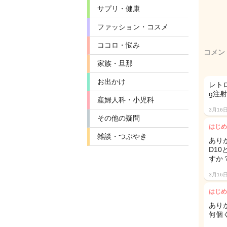
サプリ・健康
ファッション・コスメ
ココロ・悩み
コメン
家族・旦那
お出かけ
レト
g注
産婦人科・小児科
3月16
その他の疑問
はじめ
雑談・つぶやき
あり
D1
すか？
3月16
はじめ
あり
何個