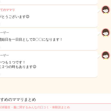
日
てのママリ
がとうございます😊
日
ーザー
開始日を一日目としてD〇〇になります！
日
ーザー
いつも１つです！
に２つの時もあります😉
日
すすめのママリまとめ
娠38週目・服に関するみんなの口コミ・体験談まとめ