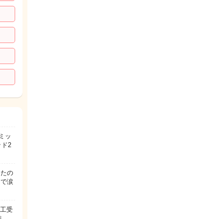
ロミッ
ッド2
きたの
りで涙
人工受
ま