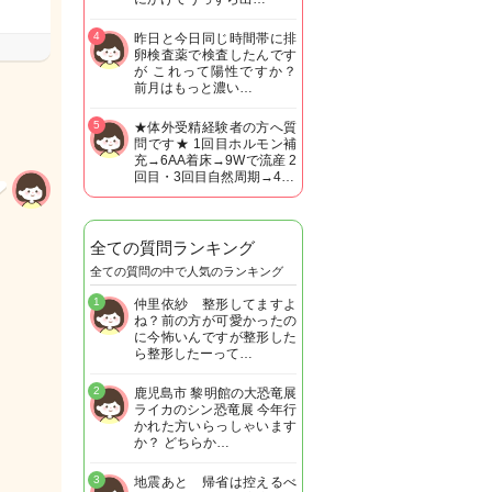
4
昨日と今日同じ時間帯に排
卵検査薬で検査したんです
が これって陽性ですか？
前月はもっと濃い…
5
★体外受精経験者の方へ質
問です★ 1回目ホルモン補
充→6AA着床→9Wで流産 2
回目・3回目自然周期→4…
全ての質問ランキング
全ての質問の中で人気のランキング
1
仲里依紗 整形してますよ
ね？前の方が可愛かったの
に今怖いんですが整形した
ら整形したーって…
2
鹿児島市 黎明館の大恐竜展
ライカのシン恐竜展 今年行
かれた方いらっしゃいます
か？ どちらか…
3
地震あと 帰省は控えるべ