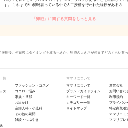
す。 これまで3つ卵胞育っている中で人工授精を行われた経験がある方…
「卵胞」に関する質問をもっと見る
間服用後、何日後にタイミングを取るべきか、卵胞の大きさが何日でどのくらい育
一覧
ママリについて
ファッション・コスメ
ママリについて
運営会社
ッズ
ココロ・悩み
ブランドガイドライン
お問い合わ
家族・旦那
キーワード一覧
利用規約
お出かけ
カテゴリ一一覧
プライバシ
産婦人科・小児科
サイトマップ
特定商取引
その他の疑問
ママリコミ
雑談・つぶやき
ママリプレ
康