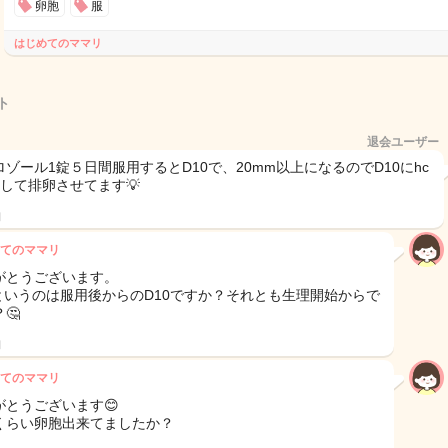
卵胞
服
はじめてのママリ
ト
退会ユーザー
ロゾール1錠５日間服用するとD10で、20mm以上になるのでD10にhc
射して排卵させてます💡
日
てのママリ
がとうございます。
0というのは服用後からのD10ですか？それとも生理開始からで
🤔
日
てのママリ
がとうございます😊
くらい卵胞出来てましたか？