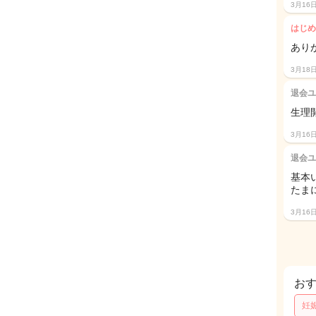
3月16
はじめ
あり
3月18
退会ユ
生理
3月16
退会ユ
基本
たま
3月16
お
妊