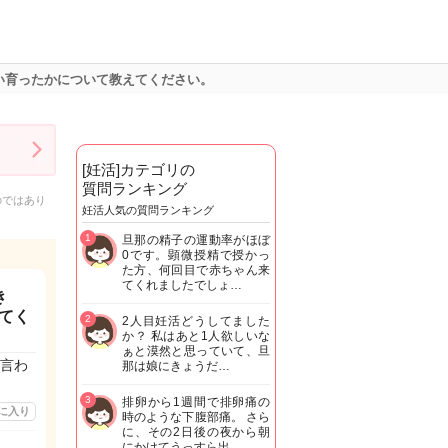
い育ったかについて教えてください。
[妊活]カテゴリの
質問ランキング
のではあり
妊活人気の質問ランキング
1
旦那の精子の運動率がほぼ
0です。顕微授精で授かっ
た方、何回目で赤ちゃん来
てくれましたでしょ…
き
てく
2
2人目妊活どうしてました
か？ 私はあと1人欲しいな
ぁと漠然と思っていて、旦
言わ
那は娘にきょうだ…
3
排卵から1週間で排卵痛の
に入り
時のような下腹部痛。 さら
に、その2日後の夜から朝
にかけてうっすら出…