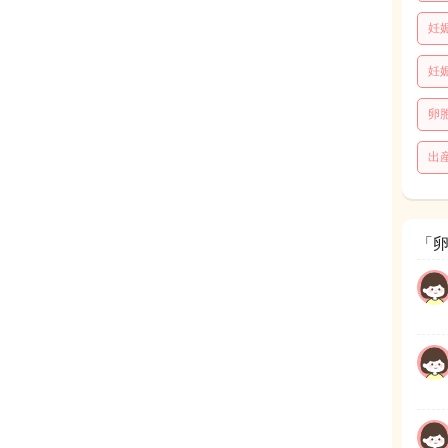
妊
妊
卵
出
「