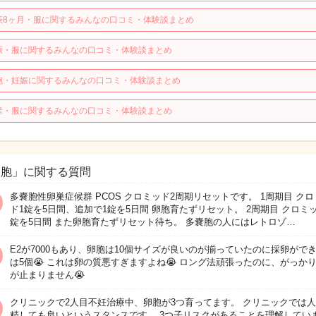
娠8ヶ月・服に関するみんなの口コミ・体験談まとめ
娠・服に関するみんなの口コミ・体験談まとめ
胞・妊娠に関するみんなの口コミ・体験談まとめ
産・服に関するみんなの口コミ・体験談まとめ
卵胞」に関する質問
多嚢胞性卵巣症候群 PCOS クロミッド2周期リセットです。 1周期目 ク
ド1錠を5日間、追加で1錠を5日間 卵胞育たずリセット。 2周期目 クロミ
錠を5日間 また卵胞育たずリセット待ち。 多嚢胞の人にはレトロゾ…
E2が7000もあり、卵胞は10個サイズが良いのが揃っていたのに採卵がで
は5個😭 これは卵の質悪すぎますよね😭 ロング法頑張ったのに、がっか
が止まりません😭
クリニックで2人目不妊治療中、卵胞が3つ育ってます。 クリニックでは
精しても良いというスタンスです。 3つ子リスクがあることを理解してい