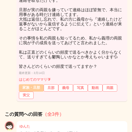
連絡を取るだけです。
旦那が実の両親を嫌っていて連絡はほぼ皆無で、本当に
用事がある時だけ連絡してます。
大抵は返信し忘れで、私の方に義母から『連絡したけど
返事がないから返信するように伝えて』という連絡が来
ることがほとんどです。
その事情を私の両親も知ってるため、私から義理の両親
に我が子の成長を送ってあげてと言われました。
私は正直どのくらいの頻度で送るべきかよく分からなく
て、送りすぎても鬱陶しいかなとか考えちゃいます💦
皆さんどのくらいの頻度で送ってますか？
最終更新：3月14日
はじめてのママリ🔰
家族・旦那
旦那
義母
写真
動画
両親
実父
この質問への回答
（全3件）
ゆんた