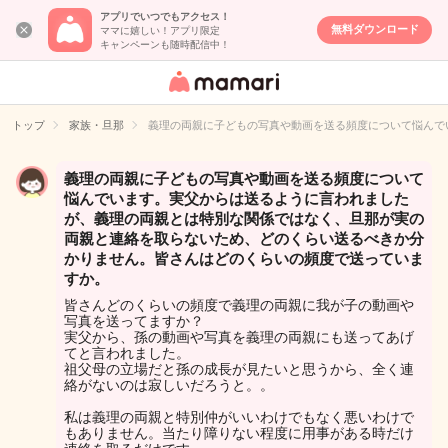
アプリでいつでもアクセス！
無料ダウンロード
ママに嬉しい！アプリ限定
キャンペーンも随時配信中！
女性専用匿名QA
アプリ・情報サ
トップ
家族・旦那
義理の両親に子どもの写真や動画を送る頻度について悩んで
イト
義理の両親に子どもの写真や動画を送る頻度について
悩んでいます。実父からは送るように言われました
が、義理の両親とは特別な関係ではなく、旦那が実の
両親と連絡を取らないため、どのくらい送るべきか分
かりません。皆さんはどのくらいの頻度で送っていま
すか。
皆さんどのくらいの頻度で義理の両親に我が子の動画や
写真を送ってますか？
実父から、孫の動画や写真を義理の両親にも送ってあげ
てと言われました。
祖父母の立場だと孫の成長が見たいと思うから、全く連
絡がないのは寂しいだろうと。。
私は義理の両親と特別仲がいいわけでもなく悪いわけで
もありません。当たり障りない程度に用事がある時だけ