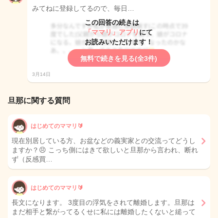
みてねに登録してるので、毎日…
この回答の続きは
「ママリ」アプリ
にて
お読みいただけます！
無料で続きを見る(全3件)
3月14日
旦那に関する質問
はじめてのママリ🔰
現在別居している方、お盆などの義実家との交流ってどうし
ますか？😣 こっち側にはきて欲しいと旦那から言われ、断れ
ず（反感買…
はじめてのママリ🔰
長文になります。 3度目の浮気をされて離婚します。旦那は
まだ相手と繋がってるくせに私には離婚したくないと縋って