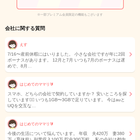
※一部プレミアム会員限定の機能もございます
会社に関する質問
えす
7/16〜産前休暇にはいりました。 小さな会社ですが年に2回
ボーナスがあります。 12月と7月 いつも7月のボーナスは遅
めで、8月…
はじめてのママリ🔰
スマホ、どちらの会社で契約していますか？ 安いところを探
しています🙇‍♀️ いつも1GB〜3GBで足りています。 今はauと
UQを交互な…
はじめてのママリ🔰
今後の生活について悩んでいます。 年収 夫420万 妻380
万（育休前）副業収入100万 貯金300万程 私の会社は都内