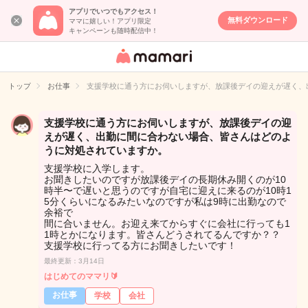
アプリでいつでもアクセス！
無料ダウンロード
ママに嬉しい！アプリ限定
キャンペーンも随時配信中！
女性専用匿名QA
アプリ・情報サ
トップ
お仕事
支援学校に通う方にお伺いしますが、放課後デイの迎えが遅く、
イト
支援学校に通う方にお伺いしますが、放課後デイの迎
えが遅く、出勤に間に合わない場合、皆さんはどのよ
うに対処されていますか。
支援学校に入学します。
お聞きしたいのですが放課後デイの長期休み開くのが10
時半〜で遅いと思うのですが自宅に迎えに来るのが10時1
5分くらいになるみたいなのですが私は9時に出勤なので
余裕で
間に合いません。お迎え来てからすぐに会社に行っても1
1時とかになります。皆さんどうされてるんですか？？
支援学校に行ってる方にお聞きしたいです！
最終更新：3月14日
はじめてのママリ🔰
お仕事
学校
会社