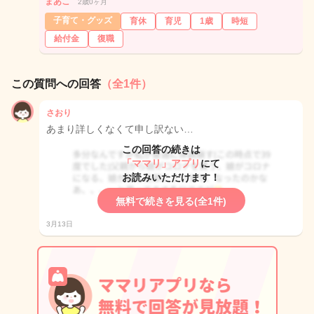
まあこ
2歳0ヶ月
子育て・グッズ
育休
育児
1歳
時短
給付金
復職
この質問への回答
（全1件）
さおり
あまり詳しくなくて申し訳ない…
この回答の続きは
「ママリ」アプリ
にて
お読みいただけます！
無料で続きを見る(全1件)
3月13日