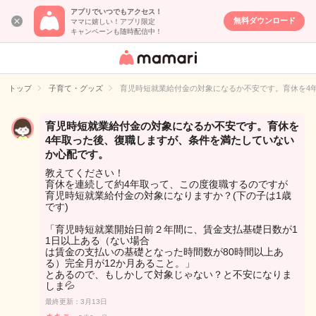
アプリでいつでもアクセス！
無料ダウンロード
ママに嬉しい！アプリ限定
キャンペーンも随時配信中！
女性専用匿名QA
アプリ・情報サ
トップ
子育て・グッズ
育児時短就業給付金の対象になるか不安です。育休を4
イト
育児時短就業給付金の対象になるか不安です。育休を
4年取った後、復職しますが、条件を満たしていない
か心配です。
教えてください！
育休を連続して約4年取って、この度復職するのですが
育児時短就業給付金の対象になりますか？(下の子は1歳
です)
「育児時短就業開始日前２年間に、賃金支払基礎日数が1
1日以上ある（ない場合
は賃金の支払いの基礎となった時間数が80時間以上あ
る）完全月が12か月あること。」
とあるので、もしかして対象じゃない？と不安になりま
しま💦
最終更新：3月13日