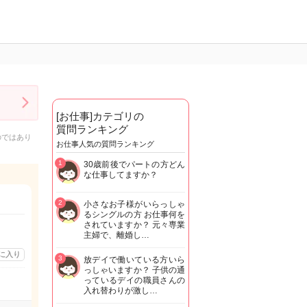
[お仕事]カテゴリの
質問ランキング
のではあり
お仕事人気の質問ランキング
1
30歳前後でパートの方どん
な仕事してますか？
2
小さなお子様がいらっしゃ
るシングルの方 お仕事何を
されていますか？ 元々専業
主婦で、離婚し…
に入り
3
放デイで働いている方いら
っしゃいますか？ 子供の通
っているデイの職員さんの
入れ替わりが激し…