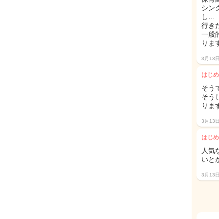
シン
し…
行き
一般
りま
3月13
はじめ
そう
そう
りま
3月13
はじめ
人気
いと
3月13