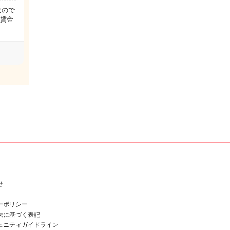
なので
低賃金
せ
ーポリシー
法に基づく表記
ュニティガイドライン