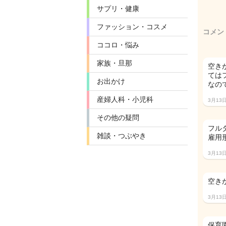
サプリ・健康
ファッション・コスメ
コメン
ココロ・悩み
家族・旦那
空き
ては
お出かけ
なの
産婦人科・小児科
3月13
その他の疑問
フル
雑談・つぶやき
雇用
3月13
空き
3月13
保育