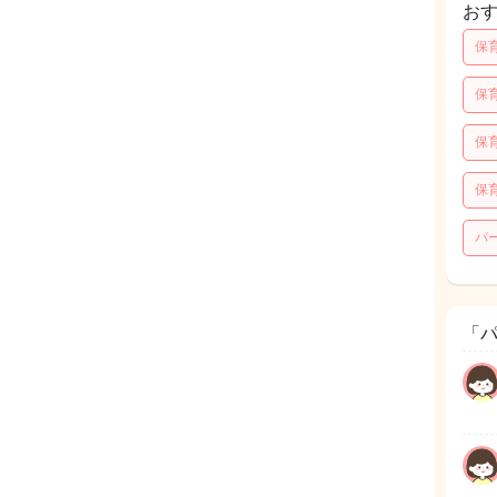
お
保
保
保
保
パ
「