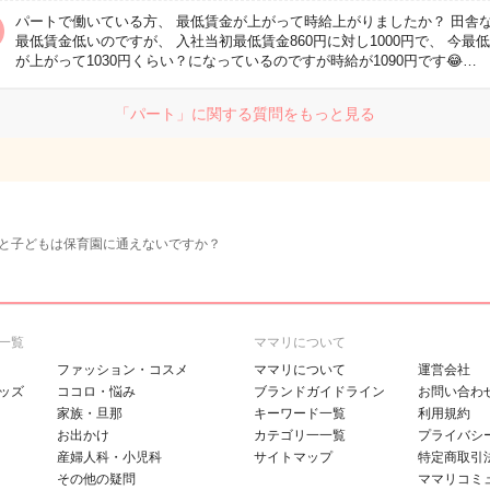
パートで働いている方、 最低賃金が上がって時給上がりましたか？ 田舎
最低賃金低いのですが、 入社当初最低賃金860円に対し1000円で、 今最
が上がって1030円くらい？になっているのですが時給が1090円です😂…
「パート」に関する質問をもっと見る
と子どもは保育園に通えないですか？
一覧
ママリについて
ファッション・コスメ
ママリについて
運営会社
ッズ
ココロ・悩み
ブランドガイドライン
お問い合わ
家族・旦那
キーワード一覧
利用規約
お出かけ
カテゴリ一一覧
プライバシ
産婦人科・小児科
サイトマップ
特定商取引
その他の疑問
ママリコミ