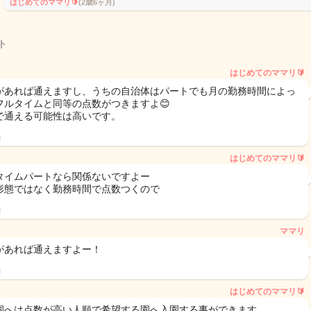
はじめてのママリ🔰
(2歳6ヶ月)
ト
はじめてのママリ🔰
があれば通えますし、うちの自治体はパートでも月の勤務時間によっ
フルタイムと同等の点数がつきますよ😊
で通える可能性は高いです。
日
はじめてのママリ🔰
タイムパートなら関係ないですよー
形態ではなく勤務時間で点数つくので
日
ママリ
があれば通えますよー！
日
はじめてのママリ🔰
園へは点数が高い人順で希望する園へ入園する事ができます。