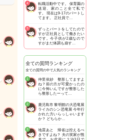
4
転職活動中です。 保育園の
送迎、家のこと全て私で
す。 現在は9-17のパートし
てます。 正社員で…
5
ずっとパートをしてたので
すが正社員として働きたい
です。今子供が2歳なので
すがまだ体調も崩す…
全ての質問ランキング
全ての質問の中で人気のランキング
1
仲里依紗 整形してますよ
ね？前の方が可愛かったの
に今怖いんですが整形した
ら整形したーって…
2
鹿児島市 黎明館の大恐竜展
ライカのシン恐竜展 今年行
かれた方いらっしゃいます
か？ どちらか…
3
地震あと 帰省は控えるべ
きですよね？ 夫の実家が熊
本で お盆前に２泊3日で