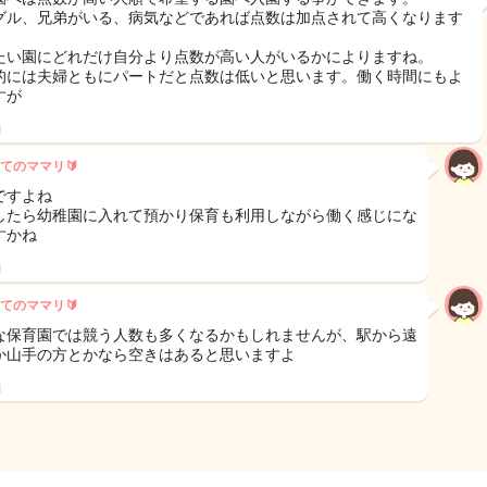
グル、兄弟がいる、病気などであれば点数は加点されて高くなります
たい園にどれだけ自分より点数が高い人がいるかによりますね。
的には夫婦ともにパートだと点数は低いと思います。働く時間にもよ
すが
日
てのママリ🔰
ですよね
したら幼稚園に入れて預かり保育も利用しながら働く感じにな
すかね
日
てのママリ🔰
な保育園では競う人数も多くなるかもしれませんが、駅から遠
か山手の方とかなら空きはあると思いますよ
日