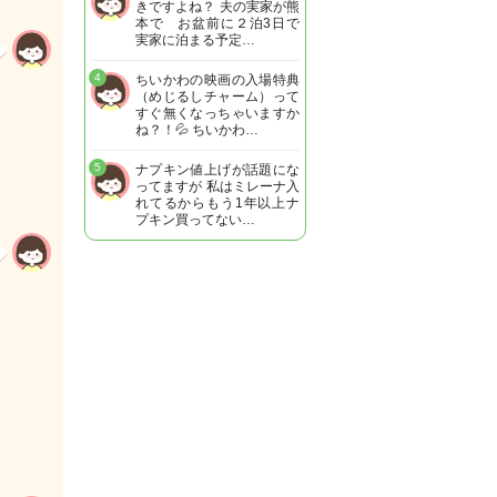
きですよね？ 夫の実家が熊
本で お盆前に２泊3日で
実家に泊まる予定…
4
ちいかわの映画の入場特典
（めじるしチャーム）って
すぐ無くなっちゃいますか
ね？！💦 ちいかわ…
5
ナプキン値上げが話題にな
ってますが 私はミレーナ入
れてるからもう1年以上ナ
プキン買ってない…