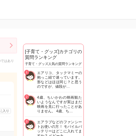
[子育て・グッズ]カテゴリの
質問ランキング
のではあり
子育て・グッズ人気の質問ランキング
1
エアリコ、タックマミーの
抱っこ紐で迷っています。
形などはほほ同じ？と思う
のですが、値段が…
2
4歳、ちいかわの映画観た
いようなんですが実はまだ
映画を見に行ったことがあ
に入り
りません。 4歳、ち…
3
エアラブなどのファンシー
トお使いの方！ モバイルバ
ッテリーはどこに入れてま
すか？ ベビーカ…