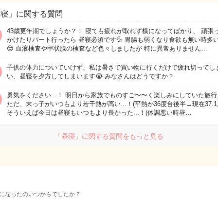
昼寝」に関する質問
43歳更年期でしょうか？！ 寝ても疲れが取れず横になってばかり、 頑張
かけたりパート行ったら 昼寝必須です💦 胃腸も弱くなり食欲も無い時多
😔 血液検査や甲状腺の検査など色々しましたが 特に異常ありません…
子供の体力についていけず、私は暑さで買い物に行くだけで疲れ切ってし
い、昼寝を夕方してしまいます😭 みなさんはどうですか？
勇気をください...！ 明日から家族でものすご〜〜く楽しみにしていた旅行.
ただ、末っ子がいつもより若干熱が高い...！(平熱が36度台後半→現在37.1
そういえば今日は昼寝もいつもより長かった...！(体調悪い時昼…
「昼寝」に関する質問をもっと見る
になったのいつからでしたか？