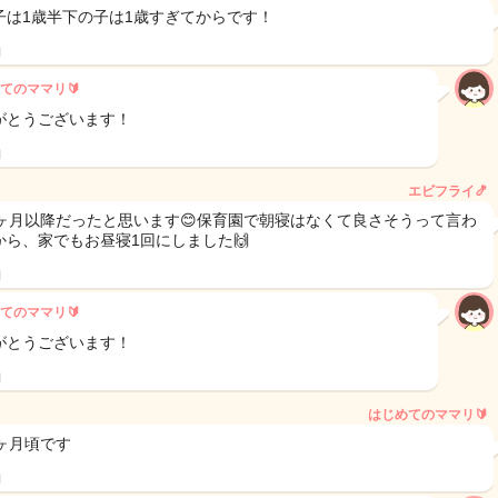
子は1歳半下の子は1歳すぎてからです！
日
てのママリ🔰
がとうございます！
日
エビフライ🍤
3ヶ月以降だったと思います😊保育園で朝寝はなくて良さそうって言わ
から、家でもお昼寝1回にしました🙌
日
てのママリ🔰
がとうございます！
日
はじめてのママリ🔰
歳3ヶ月頃です
日