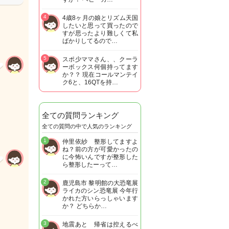
4
4歳8ヶ月の娘とリズム天国
したいと思って買ったので
すが思ったより難しくて私
ばかりしてるので…
5
スポ少ママさん、、クーラ
ーボックス何個持ってます
か？？ 現在コールマンテイ
ク6と、16QTを持…
全ての質問ランキング
全ての質問の中で人気のランキング
1
仲里依紗 整形してますよ
ね？前の方が可愛かったの
に今怖いんですが整形した
ら整形したーって…
2
鹿児島市 黎明館の大恐竜展
ライカのシン恐竜展 今年行
かれた方いらっしゃいます
か？ どちらか…
3
地震あと 帰省は控えるべ