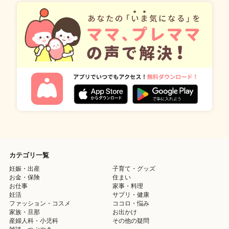
カテゴリ一覧
妊娠・出産
子育て・グッズ
お金・保険
住まい
お仕事
家事・料理
妊活
サプリ・健康
ファッション・コスメ
ココロ・悩み
家族・旦那
お出かけ
産婦人科・小児科
その他の疑問