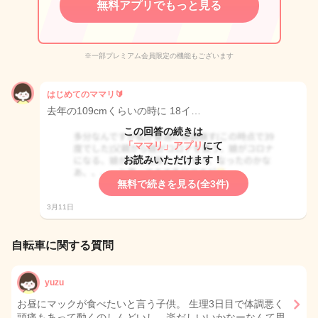
無料アプリでもっと見る
※一部プレミアム会員限定の機能もございます
はじめてのママリ🔰
去年の109cmくらいの時に 18イ…
この回答の続きは
「ママリ」アプリ
にて
お読みいただけます！
無料で続きを見る(全3件)
3月11日
自転車に関する質問
yuzu
お昼にマックが食べたいと言う子供。 生理3日目で体調悪く
頭痛もあって動くのしんどいし、楽だしいいかなーなんて思