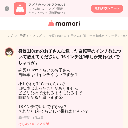
アプリでいつでもアクセス！
無料ダウンロード
ママに嬉しい！アプリ限定
キャンペーンも随時配信中！
女性専用匿名QA
アプリ・情報サ
トップ
子育て・グッズ
身長110cmのお子さんに適した自転車のインチ数につ
イト
身長110cmのお子さんに適した自転車のインチ数につ
いて教えてください。16インチは1年しか乗れないで
しょうか。
身長110cmくらいのお子さん
自転車は何インチくらいですか？
小1ですが110cmくらいで
自転車は乗ったことがありません、、、
ビビリなので乗れるようになるまで
時間かかると思います😭
16インチでいいですかね？
それだと1年くらいしか乗れませんか？
最終更新：3月11日
はじめてのママリ🔰