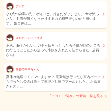
アポロ
小1娘の学童の先生が怖いと、行きたがりません。 食が減っ
たり、お腹が痛くなったりするので相当嫌なのかと思いま
す。 娘自体は…
はじめてのママリ🔰
ああ、恥ずかしい... ガチャ回そうとしたら子供が他のところ
に行こうとしたから焦って小銭を入れたら詰まらせた.. 店員
さんに…
伶香のママちゃん
夏休み無理ってママいますか？ 児童館は行ったし室内パーク
も行ったし公園は暑くて無理だし家でプールもした。 お絵描
きもスラ…
「ココロ・悩み」の新着一覧を見る