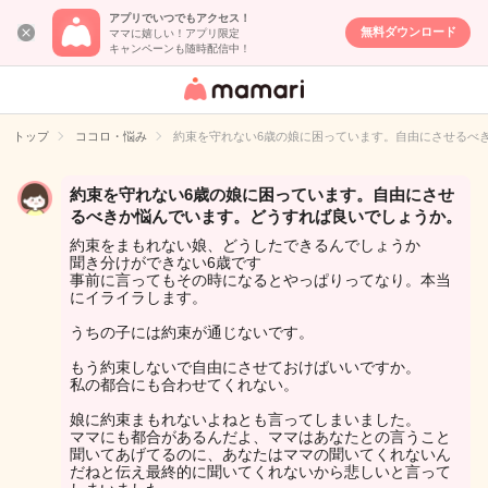
アプリでいつでもアクセス！
無料ダウンロード
ママに嬉しい！アプリ限定
キャンペーンも随時配信中！
女性専用匿名QA
アプリ・情報サ
トップ
ココロ・悩み
約束を守れない6歳の娘に困っています。自由にさせるべ
イト
約束を守れない6歳の娘に困っています。自由にさせ
るべきか悩んでいます。どうすれば良いでしょうか。
約束をまもれない娘、どうしたできるんでしょうか
聞き分けができない6歳です
事前に言ってもその時になるとやっぱりってなり。本当
にイライラします。
うちの子には約束が通じないです。
もう約束しないで自由にさせておけばいいですか。
私の都合にも合わせてくれない。
娘に約束まもれないよねとも言ってしまいました。
ママにも都合があるんだよ、ママはあなたとの言うこと
聞いてあげてるのに、あなたはママの聞いてくれないん
だねと伝え最終的に聞いてくれないから悲しいと言って