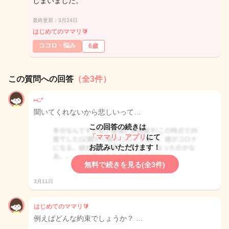
しまいました。
最終更新：3月24日
はじめてのママリ🔰
ココロ・悩み
6歳
この質問への回答
（全3件）
⑅◡̈*
聞いてくれないから悲しいって…
この回答の続きは
「ママリ」アプリ
にて
お読みいただけます！
無料で続きを見る(全3件)
3月11日
はじめてのママリ🔰
例えばどんな約束でしょうか？ …