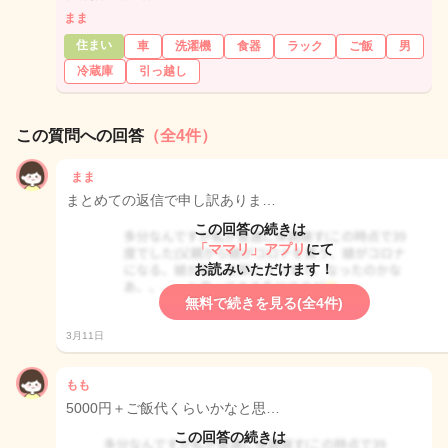
まま
住まい
車
洗濯機
食器
ラック
ご飯
男
冷蔵庫
引っ越し
この質問への回答
（全4件）
まま
まとめての返信で申し訳ありま…
この回答の続きは
「ママリ」アプリ
にて
お読みいただけます！
無料で続きを見る(全4件)
3月11日
もも
5000円＋ご飯代くらいかなと思…
この回答の続きは