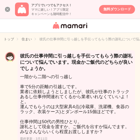
アプリでいつでもアクセス！
無料ダウンロード
ママに嬉しい！アプリ限定
キャンペーンも随時配信中！
女性専用匿名QA
アプリ・情報サ
トップ
住まい
彼氏の仕事仲間に引っ越しを手伝ってもらう際の謝礼について悩
イト
彼氏の仕事仲間に引っ越しを手伝ってもらう際の謝礼
について悩んでいます。現金かご飯代のどちらが良い
でしょうか。
一階から二階への引っ越し
車で5分の距離の引越しです。
業者に依頼しようとしましたが、彼氏が仕事のトラック
あるし仕事仲間連れてくるから業者いれなくていいよ！
と。
運んでもらうのは大型家具4点(冷蔵庫、洗濯機、食器の
ラック、衣装ケース)とダンボール15個ほどです。
仕事仲間は50代の男性ひとり。
謝礼として現金を渡すか、ご飯代を出すか悩んでます。
みなさんならいくら程度お渡ししますか？
最終更新：3月11日