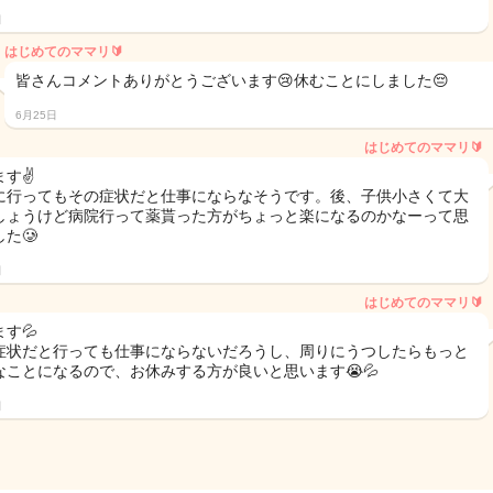
日
はじめてのママリ🔰
皆さんコメントありがとうございます😢休むことにしました😔
6月25日
はじめてのママリ🔰
ます✌
に行ってもその症状だと仕事にならなそうです。後、子供小さくて大
しょうけど病院行って薬貰った方がちょっと楽になるのかなーって思
た🥲
日
はじめてのママリ🔰
す💦
症状だと行っても仕事にならないだろうし、周りにうつしたらもっと
なことになるので、お休みする方が良いと思います😭💦
日