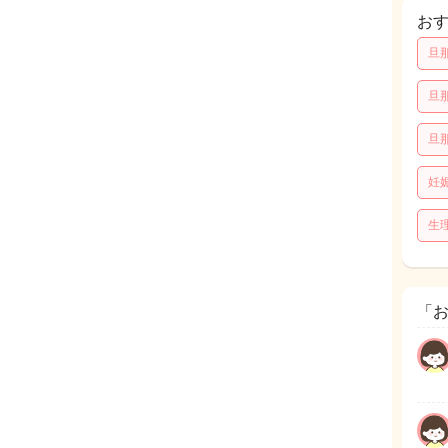
お
旦
旦
旦
妊
生
「