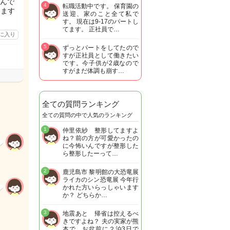
んで
4
転職活動中です。 保育園の
します
送迎、家のこと全て私で
す。 現在は9-17のパートし
てます。 正社員で…
に入り
5
ずっとパートをしてたので
すが正社員として働きたい
です。今子供が2歳なので
すがまだ体調も崩す…
全ての質問ランキング
全ての質問の中で人気のランキング
1
仲里依紗 整形してますよ
ね？前の方が可愛かったの
に今怖いんですが整形した
ら整形したーって…
2
鹿児島市 黎明館の大恐竜展
ライカのシン恐竜展 今年行
かれた方いらっしゃいます
か？ どちらか…
3
地震あと 帰省は控えるべ
きですよね？ 夫の実家が熊
本で お盆前に２泊3日で