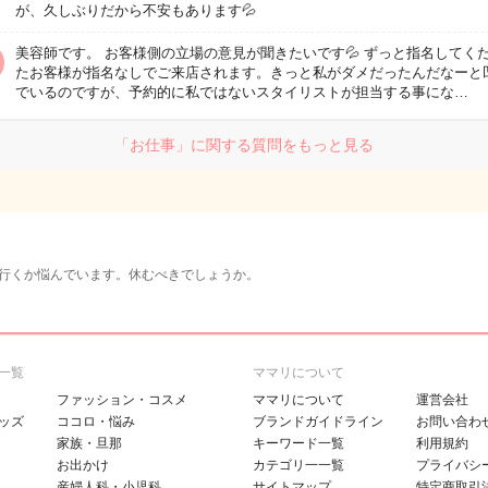
が、久しぶりだから不安もあります💦
美容師です。 お客様側の立場の意見が聞きたいです💦 ずっと指名してく
たお客様が指名なしでご来店されます。きっと私がダメだったんだなーと
でいるのですが、予約的に私ではないスタイリストが担当する事にな…
「お仕事」に関する質問をもっと見る
行くか悩んでいます。休むべきでしょうか。
一覧
ママリについて
ファッション・コスメ
ママリについて
運営会社
ッズ
ココロ・悩み
ブランドガイドライン
お問い合わ
家族・旦那
キーワード一覧
利用規約
お出かけ
カテゴリ一一覧
プライバシ
産婦人科・小児科
サイトマップ
特定商取引