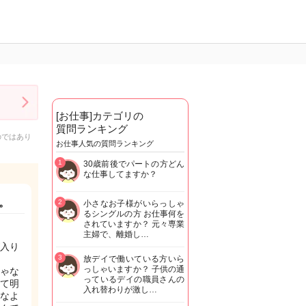
[お仕事]カテゴリの
質問ランキング
のではあり
お仕事人気の質問ランキング
1
30歳前後でパートの方どん
な仕事してますか？
。
2
小さなお子様がいらっしゃ
るシングルの方 お仕事何を
されていますか？ 元々専業
主婦で、離婚し…
入り
3
放デイで働いている方いら
っしゃいますか？ 子供の通
ゃな
っているデイの職員さんの
て明
入れ替わりが激し…
なよ