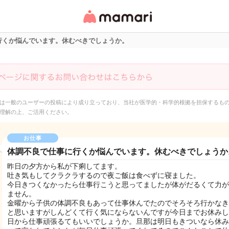
女性専用匿名QAアプ
リ・情報サイト
行くか悩んでいます。休むべきでしょうか。
は一般のユーザーの投稿により成り立っており、当社が医学的・科学的根拠を担保するも
理解の上、ご活用ください。
お仕事
体調不良で仕事に行くか悩んでいます。休むべきでしょうか
昨日の夕方から私が下痢してます。
吐き気もしてクラクラするので夜ご飯は食べずに寝ました。
今日きつくなかったら仕事行こうと思ってましたが体がだるくて力が
ません。
金曜から子供の体調不良もあって仕事休んでたのでそろそろ行かなき
と思いますがしんどくて行く気にならないんですが今日までお休みし
日から仕事頑張るてもいいでしょうか。旦那は明日もきついなら休み