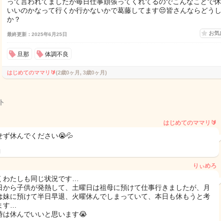
って言われてましたが毎日仕事頑張ってくれてるのでこんなことで休
いいのかなって行くか行かないかで葛藤してます😔皆さんならどう
か？
お気
最終更新：2025年6月25日
旦那
体調不良
はじめてのママリ🔰
(2歳0ヶ月, 3歳0ヶ月)
ト
はじめてのママリ🔰
せず休んでください😭💦
日
りぃめろ
くわたしも同じ状況です…
日から子供が発熱して、土曜日は祖母に預けて仕事行きましたが、月
は妹に預けて半日早退、火曜休んでしまっていて、本日も休もうと考
ます…
時は休んでいいと思います😭