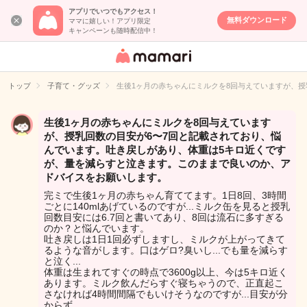
アプリでいつでもアクセス！
無料ダウンロード
ママに嬉しい！アプリ限定
キャンペーンも随時配信中！
女性専用匿名QA
アプリ・情報サ
トップ
子育て・グッズ
生後1ヶ月の赤ちゃんにミルクを8回与えていますが、
イト
生後1ヶ月の赤ちゃんにミルクを8回与えています
が、授乳回数の目安が6〜7回と記載されており、悩
んでいます。吐き戻しがあり、体重は5キロ近くです
が、量を減らすと泣きます。このままで良いのか、ア
ドバイスをお願いします。
完ミで生後1ヶ月の赤ちゃん育ててます。1日8回、3時間
ごとに140mlあげているのですが...ミルク缶を見ると授乳
回数目安には6.7回と書いてあり、8回は流石に多すぎる
のか？と悩んでいます。
吐き戻しは1日1回必ずしますし、ミルクが上がってきて
るような音がします。口はゲロ?臭いし...でも量を減らす
と泣く...
体重は生まれてすぐの時点で3600g以上、今は5キロ近く
あります。ミルク飲んだらすぐ寝ちゃうので、正直起こ
さなければ4時間間隔でもいけそうなのですが...目安が分
からず...