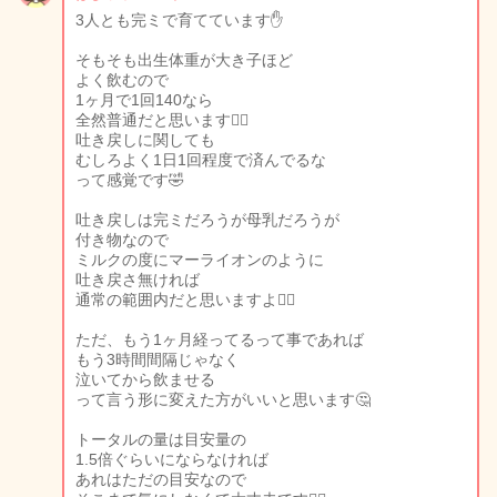
3人とも完ミで育てています✋
そもそも出生体重が大き子ほど
よく飲むので
1ヶ月で1回140なら
全然普通だと思います🙆‍♀️
吐き戻しに関しても
むしろよく1日1回程度で済んでるな
って感覚です🤣
吐き戻しは完ミだろうが母乳だろうが
付き物なので
ミルクの度にマーライオンのように
吐き戻さ無ければ
通常の範囲内だと思いますよ🙆‍♀️
ただ、もう1ヶ月経ってるって事であれば
もう3時間間隔じゃなく
泣いてから飲ませる
って言う形に変えた方がいいと思います🤔
トータルの量は目安量の
1.5倍ぐらいにならなければ
あれはただの目安なので