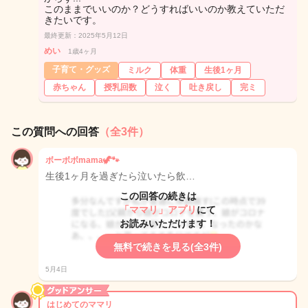
このままでいいのか？どうすればいいのか教えていただ
きたいです。
最終更新：2025年5月12日
めい
1歳4ヶ月
子育て・グッズ
ミルク
体重
生後1ヶ月
赤ちゃん
授乳回数
泣く
吐き戻し
完ミ
この質問への回答
（全3件）
ボーボボmama🦖🐾
生後1ヶ月を過ぎたら泣いたら飲…
この回答の続きは
「ママリ」アプリ
にて
お読みいただけます！
無料で続きを見る(全3件)
5月4日
はじめてのママリ