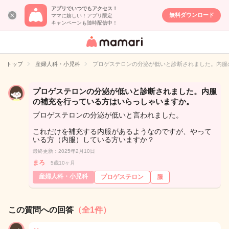
アプリでいつでもアクセス！
無料ダウンロード
ママに嬉しい！アプリ限定
キャンペーンも随時配信中！
女性専用匿名QA
アプリ・情報サ
トップ
産婦人科・小児科
プロゲステロンの分泌が低いと診断されました。内服
イト
プロゲステロンの分泌が低いと診断されました。内服
の補充を行っている方はいらっしゃいますか。
プロゲステロンの分泌が低いと言われました。
これだけを補充する内服があるようなのですが、やって
いる方（内服）している方いますか？
最終更新：2025年2月10日
まろ
5歳10ヶ月
産婦人科・小児科
プロゲステロン
服
この質問への回答
（全1件）