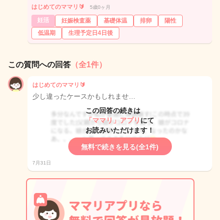
はじめてのママリ🔰
5歳0ヶ月
妊活
妊娠検査薬
基礎体温
排卵
陽性
低温期
生理予定日4日後
この質問への回答
（全1件）
はじめてのママリ🔰
少し違ったケースかもしれませ…
この回答の続きは
「ママリ」アプリ
にて
お読みいただけます！
無料で続きを見る(全1件)
7月31日