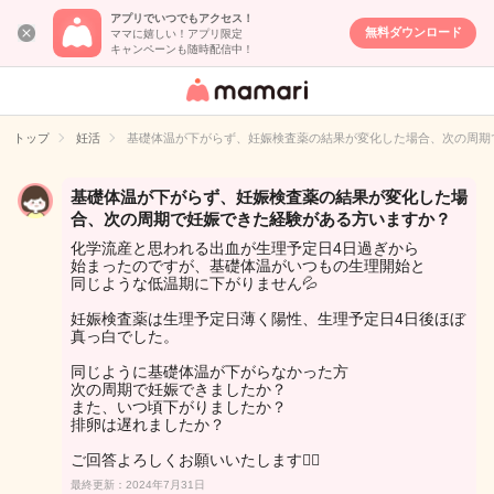
アプリでいつでもアクセス！
無料ダウンロード
ママに嬉しい！アプリ限定
キャンペーンも随時配信中！
女性専用匿名QA
アプリ・情報サ
トップ
妊活
基礎体温が下がらず、妊娠検査薬の結果が変化した場合、次の周期
イト
基礎体温が下がらず、妊娠検査薬の結果が変化した場
合、次の周期で妊娠できた経験がある方いますか？
化学流産と思われる出血が生理予定日4日過ぎから
始まったのですが、基礎体温がいつもの生理開始と
同じような低温期に下がりません💦
妊娠検査薬は生理予定日薄く陽性、生理予定日4日後ほぼ
真っ白でした。
同じように基礎体温が下がらなかった方
次の周期で妊娠できましたか？
また、いつ頃下がりましたか？
排卵は遅れましたか？
ご回答よろしくお願いいたします🙇‍♀️
最終更新：2024年7月31日