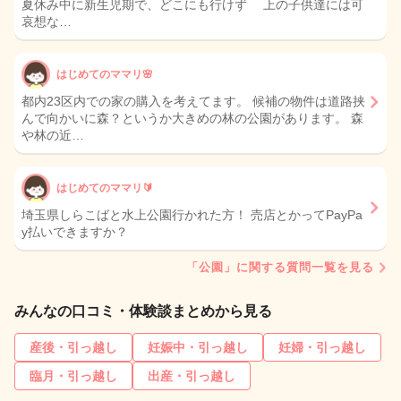
夏休み中に新生児期で、どこにも行けず 上の子供達には可
哀想な…
はじめてのママリ🌸
都内23区内での家の購入を考えてます。 候補の物件は道路挟
んで向かいに森？というか大きめの林の公園があります。 森
や林の近…
はじめてのママリ🔰
埼玉県しらこばと水上公園行かれた方！ 売店とかってPayPa
y払いできますか？
「公園」に関する質問一覧を見る
みんなの口コミ・体験談まとめから見る
産後・引っ越し
妊娠中・引っ越し
妊婦・引っ越し
臨月・引っ越し
出産・引っ越し