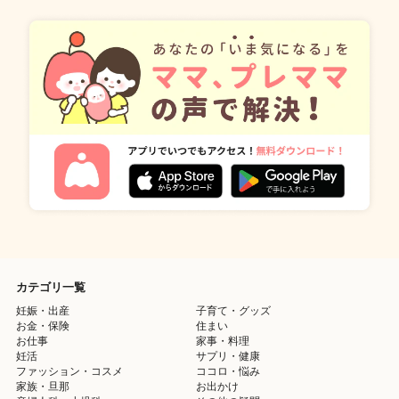
カテゴリ一覧
妊娠・出産
子育て・グッズ
お金・保険
住まい
お仕事
家事・料理
妊活
サプリ・健康
ファッション・コスメ
ココロ・悩み
家族・旦那
お出かけ