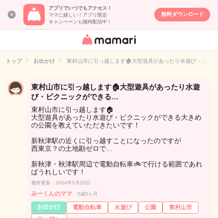
アプリでいつでもアクセス！
無料ダウンロード
ママに嬉しい！アプリ限定
キャンペーンも随時配信中！
女性専用匿名QA
アプリ・情報サ
トップ
お出かけ
東村山市に引っ越します🏠大型遊具があったり水遊び・…
イト
東村山市に引っ越します🏠大型遊具があったり水遊
び・ピクニックができる…
東村山市に引っ越します🏠
大型遊具があったり水遊び・ピクニックができる大きめ
の公園を教えていただきたいです！
新秋津駅の近くに引っ越すことになったのですが
西東京？の土地勘ゼロで…
新秋津・秋津駅周辺で電動自転車🚲で行ける範囲であれ
ばうれしいです！
最終更新：2024年5月20日
みーくんのママ
5歳5ヶ月
お出かけ
電動自転車
水遊び
公園
東村山市