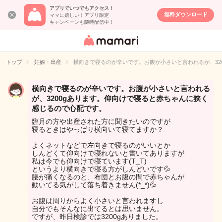
アプリでいつでもアクセス！
無料ダウンロード
ママに嬉しい！アプリ限定
キャンペーンも随時配信中！
女性専用匿名QA
アプリ・情報サ
トップ
妊娠・出産
横向きで寝るのが辛いです。お腹が小さいと言われるが、32
イト
横向きで寝るのが辛いです。お腹が小さいと言われる
が、3200gあります。仰向けで寝ると赤ちゃんに狭く
感じるので心配です。
臨月の方や出産された方に聞きたいのですが
寝るときはやっぱり横向いて寝てますか？
よくネットなどで左向きで寝るのがいいとか
しんどくて仰向けで寝れないと書いてありますが
私は今でも仰向けで寝ています(T_T)
というより横向きで寝る方がしんどいです💦
腰が痛くなるのと、布団とお腹の間で赤ちゃんが
動いてる気がして落ち着きません(*_*)💦
お腹は周りからよく小さいと言われますし
自分でもそんなに出てるとは思いません。
ですが、昨日検診では3200gありました。