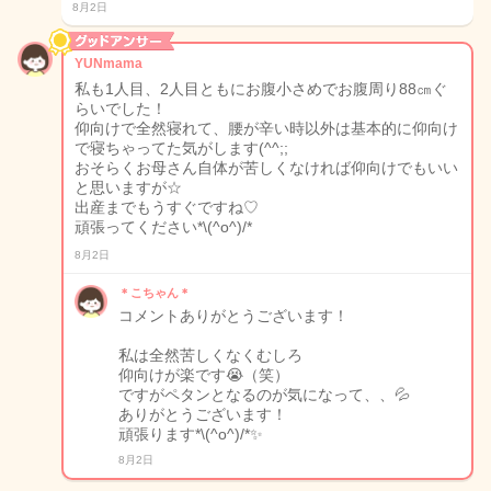
8月2日
YUNmama
私も1人目、2人目ともにお腹小さめでお腹周り88㎝ぐ
らいでした！
仰向けで全然寝れて、腰が辛い時以外は基本的に仰向け
で寝ちゃってた気がします(^^;;
おそらくお母さん自体が苦しくなければ仰向けでもいい
と思いますが☆
出産までもうすぐですね♡
頑張ってください*\(^o^)/*
8月2日
＊こちゃん＊
コメントありがとうございます！
私は全然苦しくなくむしろ
仰向けが楽です😭（笑）
ですがペタンとなるのが気になって、、💦
ありがとうございます！
頑張ります*\(^o^)/*✨
8月2日