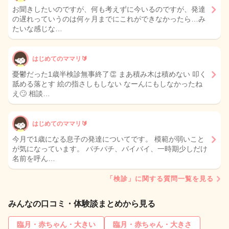
お聞きしたいのですが、何も考えずに今いるのですが、発達
の遅れっていうのは何ヶ月までにこれができなかったら…み
たいな感じな…
はじめてのママリ🔰
憂鬱だった1歳半検診無事終了👏 まあ積み木は積めない 叩く
舐める落とす 絵の指さしもしない なーんにもしなかったね
え🙄 相談…
はじめてのママリ🔰
今月で1歳になる息子の発達についてです。 模範が弱いこと
が気になっています。 パチパチ、バイバイ、一時期少しだけ
名前を呼ん…
「検診」に関する質問一覧を見る
みんなの口コミ・体験談まとめから見る
臨月・赤ちゃん・大きい
臨月・赤ちゃん・大きさ