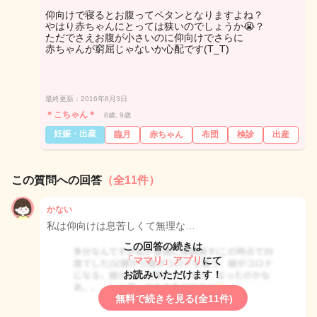
仰向けで寝るとお腹ってペタンとなりますよね？
やはり赤ちゃんにとっては狭いのでしょうか😭？
ただでさえお腹が小さいのに仰向けでさらに
赤ちゃんが窮屈じゃないか心配です(T_T)
最終更新：2016年8月3日
＊こちゃん＊
8歳, 9歳
妊娠・出産
臨月
赤ちゃん
布団
検診
出産
この質問への回答
（全11件）
かない
私は仰向けは息苦しくて無理な…
この回答の続きは
「ママリ」アプリ
にて
お読みいただけます！
無料で続きを見る(全11件)