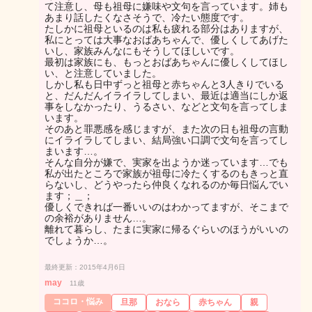
て注意し、母も祖母に嫌味や文句を言っています。姉も
あまり話したくなさそうで、冷たい態度です。
たしかに祖母といるのは私も疲れる部分はありますが、
私にとっては大事なおばあちゃんで、優しくしてあげた
いし、家族みんなにもそうしてほしいです。
最初は家族にも、もっとおばあちゃんに優しくしてほし
い、と注意していました。
しかし私も日中ずっと祖母と赤ちゃんと3人きりでいる
と、だんだんイライラしてしまい、最近は適当にしか返
事をしなかったり、うるさい、などと文句を言ってしま
います。
そのあと罪悪感を感じますが、また次の日も祖母の言動
にイライラしてしまい、結局強い口調で文句を言ってし
まいます…。
そんな自分が嫌で、実家を出ようか迷っています…でも
私が出たところで家族が祖母に冷たくするのもきっと直
らないし、どうやったら仲良くなれるのか毎日悩んでい
ます；＿；
優しくできれば一番いいのはわかってますが、そこまで
の余裕がありません…。
離れて暮らし、たまに実家に帰るぐらいのほうがいいの
でしょうか…。
最終更新：2015年4月6日
may
11歳
ココロ・悩み
旦那
おなら
赤ちゃん
親