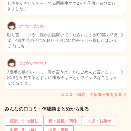
も仲良くさせてもらってる同級生ママ2人と子供と遊びに行
きました。 …
ぴーたーぱんぬ
独り言……いや、誰かお話聞いてくださいますか🙂‍↕️笑 小2男
児、4歳男児の子供がおり 今月頭に県外へ引っ越したばかり
で 前にも…
はじめてのママリ
3歳半の娘がいます。 何か言うとすぐにごめんと言います。
SNSとか見てるとすぐに謝る子は〜とかマイナスなことばか
りで当ては…
「ココロ・悩み」の新着一覧を見る
みんなの口コミ・体験談まとめから見る
産後・引っ越し
親・産後・関係
旦那・お菓子
出産・引っ越し
出産・両親