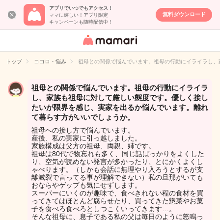
アプリでいつでもアクセス！
無料ダウンロード
ママに嬉しい！アプリ限定
キャンペーンも随時配信中！
女性専用匿名QA
アプリ・情報サ
トップ
ココロ・悩み
祖母との関係で悩んでいます。祖母の行動にイライラし、
イト
祖母との関係で悩んでいます。祖母の行動にイライラ
し、家族も祖母に対して厳しい態度です。優しく接し
たいが限界を感じ、実家を出るか悩んでいます。離れ
て暮らす方がいいでしょうか。
祖母への接し方で悩んでいます。
産後、私の実家に引っ越しました。
家族構成は父方の祖母、両親、姉です。
祖母は80代で物忘れも多く、同じ話ばっかりをよくした
り、空気が読めない発言が多かったり、とにかくよくし
ゃべります。（しかも会話に無理やり入ろうとするが支
離滅裂で言ってる事が理解できない）私の旦那がいても
おならやゲップも気にせずします。
スーパーにいくのが趣味で、食べきれない程の食材を買
ってきてはほとんど腐らせたり、買ってきた惣菜やお菓
子を食べろ食べろとしつこくいってきます…。
そんな祖母に、息子である私の父は毎日のように怒鳴っ