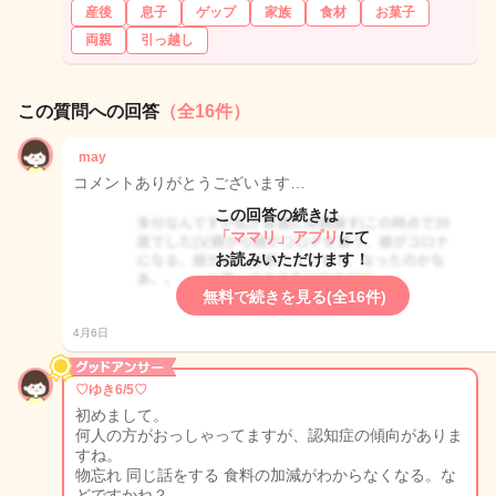
産後
息子
ゲップ
家族
食材
お菓子
両親
引っ越し
この質問への回答
（全16件）
may
コメントありがとうございます…
この回答の続きは
「ママリ」アプリ
にて
お読みいただけます！
無料で続きを見る(全16件)
4月6日
♡ゆき6/5♡
初めまして。
何人の方がおっしゃってますが、認知症の傾向がありま
すね。
物忘れ 同じ話をする 食料の加減がわからなくなる。な
どですかね？