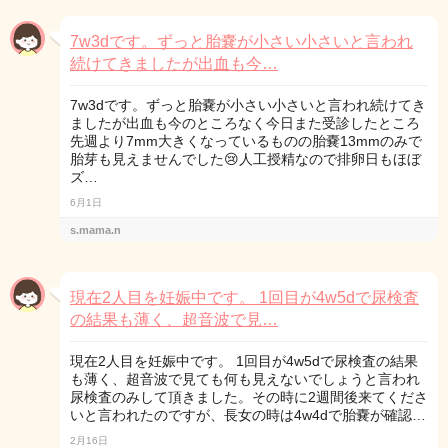
7w3dです。ずっと胎嚢が小さい小さいと言われ
続けてきましたが出血も今…
7w3dです。ずっと胎嚢が小さい小さいと言われ続けてき
ましたが出血も今のところなく今日また受診したところ
先週より7mm大きくなっているものの胎嚢13mmのみで
胎芽も見えませんでした😢人工授精なので排卵日もほぼ
ズ…
6月1日
s.mama.n
現在2人目を妊娠中です。 1回目が4w5dで尿検査
の結果も薄く、超音波で見…
現在2人目を妊娠中です。 1回目が4w5dで尿検査の結果
も薄く、超音波で見ても何も見えないでしょうと言われ
尿検査のみして頂きました。その時に2週間後来てくださ
いと言われたのですが、長女の時は4w4dで胎嚢が確認…
2月16日