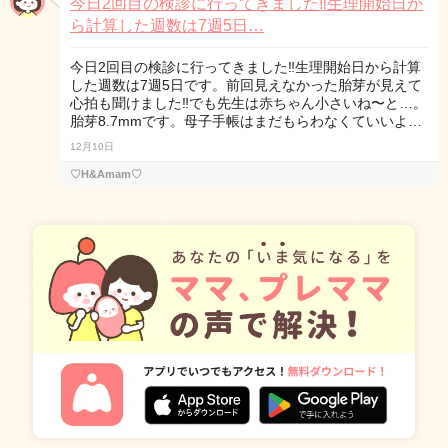
今日2回目の検診に行ってきました‼︎生理開始日か
ら計算した週数は7週5日…
今日2回目の検診に行ってきました‼︎生理開始日から計算
した週数は7週5日です。前回見えなかった胎芽が見えて
心拍も聞けました‼︎でも先生は赤ちゃん小さいね〜と…。
胎芽8.7mmです。母子手帳はまだもらわなくていいよ…
12月10日
♡H&Amam♡