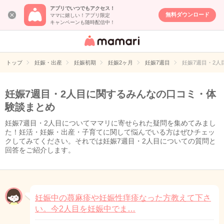
アプリでいつでもアクセス！
無料ダウンロード
ママに嬉しい！アプリ限定
キャンペーンも随時配信中！
女性専用匿名QA
アプリ・情報サ
トップ
妊娠・出産
妊娠初期
妊娠2ヶ月
妊娠7週目
妊娠7週目・2
イト
妊娠7週目・2人目に関するみんなの口コミ・体
験談まとめ
妊娠7週目・2人目についてママリに寄せられた疑問を集めてみまし
た！妊活・妊娠・出産・子育てに関して悩んでいる方はぜひチェッ
クしてみてください。それでは妊娠7週目・2人目についての質問と
回答をご紹介します。
妊娠中の蕁麻疹や妊娠性痒疹なった方教えて下さ
い。今2人目を妊娠中でま…