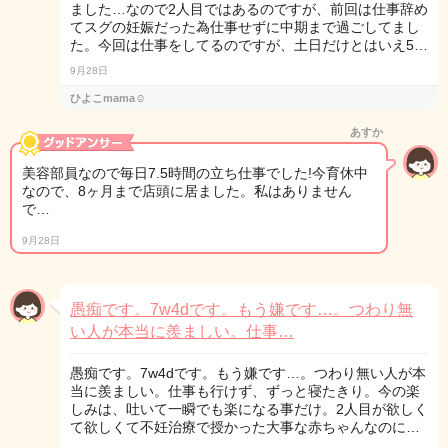
ました…なので2人目ではあるのですが、前回は仕事辞め
てスグの妊娠だった為仕事せずに中期まで過ごしてまし
た。今回は仕事をしてるのですが、土日だけとはいえ5…
9月28日
ひよこmama☺︎
あすか
美容部員なので毎日7.5時間の立ち仕事でした!今育休中
なので、8ヶ月まで店頭に居ました。私はありません
で…
9月28日
愚痴です。7w4dです。もう嫌です…。つわり無
い人が本当に羨ましい。仕事…
愚痴です。7w4dです。もう嫌です…。つわり無い人が本
当に羨ましい。仕事も行けず、ずっと寝たきり。今の楽
しみは、吐いて一瞬でも楽になる事だけ。2人目が欲しく
て欲しくて不妊治療で授かった大事な赤ちゃんなのに…