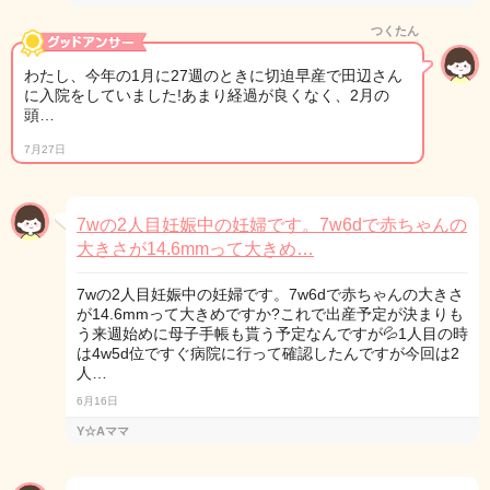
つくたん
わたし、今年の1月に27週のときに切迫早産で田辺さん
に入院をしていました!あまり経過が良くなく、2月の
頭…
7月27日
7wの2人目妊娠中の妊婦です。7w6dで赤ちゃんの
大きさが14.6mmって大きめ…
7wの2人目妊娠中の妊婦です。7w6dで赤ちゃんの大きさ
が14.6mmって大きめですか?これで出産予定が決まりも
う来週始めに母子手帳も貰う予定なんですが💦1人目の時
は4w5d位ですぐ病院に行って確認したんですが今回は2
人…
6月16日
Y☆Aママ