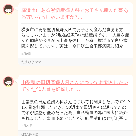
横浜市にある熊切産婦人科でお子さん産んだ事あ
る方いらっしゃいますか?…
横浜市にある熊切産婦人科でお子さん産んだ事ある方い
らっしゃいますか?現在妊娠7wの経産婦です。1人目を産
んだ病院が今月から出産を休止した為、横浜市で良い病
院を探しています。実は、今日済生会東部病院に紹介…
8月9日
たまひよママ
山梨県の田辺産婦人科さんについてお聞きしたい
です^_^1人目を妊娠した…
山梨県の田辺産婦人科さんについてお聞きしたいです^_^
1人目を妊娠したとき、30週まで田辺さんに通ってたの
ですが胎盤が低めだった為、自己輸血の為に医大に紹介
されました。出血多めでしたが、結局輸血はせず無事…
7月27日
ぱぴぷぺぽ