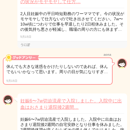
の状況がモヤモヤして仕方…
2人目妊娠中の平日時短勤務のワーママです。今の状況が
モヤモヤして仕方ないので吐き出させてください。7w〜
10w頃につわりで仕事を早退したり2日程休みました。そ
の後気持ち悪さが軽減し、職場の周りの方にも休まず…
5月15日
うにぽ
aona
休んでも大きな迷惑をかけたりしないのであれば、休ん
でもいいかなって思います。周りの目が気になりすぎ…
5月15日
妊娠6〜7w切迫流産で入院しました。入院中に出
血はおさまり退院後2週間…
妊娠6〜7w切迫流産で入院しました。入院中に出血はお
さまり退院後2週間の自宅安静となり仕事を休みました。
2週間後体調が良くならずその後も休んでおりました。病