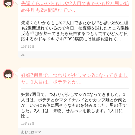
先週くらいからもしや2人目できたかも!?と思い始
め生理も2週間遅れてい…
先週くらいからもしや2人目できたかも!?と思い始め生理
も2週間遅れているので今日、検査薬を試したところ陽性
反応!旦那が帰ってきたら報告するつもりですがどんな反
応するかドキドキです(*ﾟ∀ﾟ)病院には旦那も連れて…
10月15日
み
妊娠7週目で、つわりが少しマシ?になってきまし
た。1人目は、ポテチとか…
妊娠7週目で、つわりが少しマシ?になってきました。1
人目は、ポテチとかマクドナルドとかカップ麺とか肉と
か、いかにも体に悪そうなものを好みました。男の子で
した。2人目は、果物、せんべいを欲します。1人目に
比…
10月11日
あおこはママ