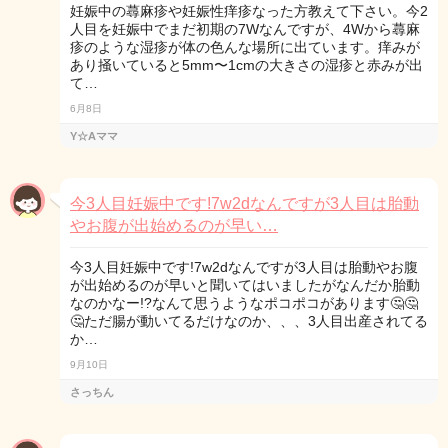
妊娠中の蕁麻疹や妊娠性痒疹なった方教えて下さい。今2
人目を妊娠中でまだ初期の7Wなんですが、4Wから蕁麻
疹のような湿疹が体の色んな場所に出ています。痒みが
あり掻いていると5mm〜1cmの大きさの湿疹と赤みが出
て…
6月8日
Y☆Aママ
今3人目妊娠中です!7w2dなんですが3人目は胎動
やお腹が出始めるのが早い…
今3人目妊娠中です!7w2dなんですが3人目は胎動やお腹
が出始めるのが早いと聞いてはいましたがなんだか胎動
なのかなー!?なんて思うようなポコポコがあります🤔🤔
🤔ただ腸が動いてるだけなのか、、、3人目出産されてる
か…
9月10日
さっちん