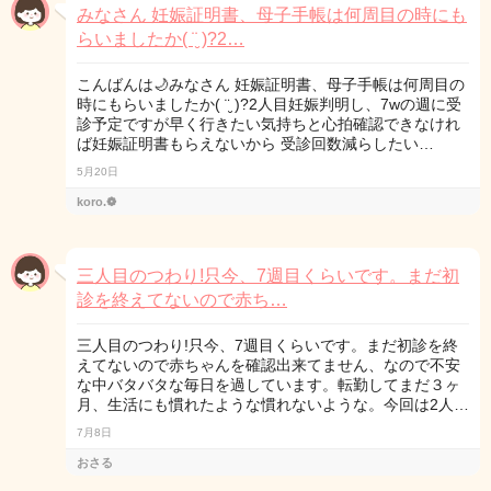
みなさん 妊娠証明書、母子手帳は何周目の時にも
らいましたか( ¨̮ )?2…
こんばんは🌙みなさん 妊娠証明書、母子手帳は何周目の
時にもらいましたか( ¨̮ )?2人目妊娠判明し、7wの週に受
診予定ですが早く行きたい気持ちと心拍確認できなけれ
ば妊娠証明書もらえないから 受診回数減らしたい…
5月20日
koro.❁
三人目のつわり!只今、7週目くらいです。まだ初
診を終えてないので赤ち…
三人目のつわり!只今、7週目くらいです。まだ初診を終
えてないので赤ちゃんを確認出来てません、なので不安
な中バタバタな毎日を過しています。転勤してまだ３ヶ
月、生活にも慣れたような慣れないような。今回は2人…
7月8日
おさる