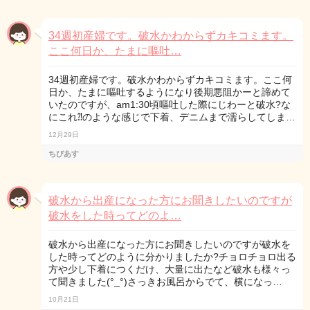
34週初産婦です。破水かわからずカキコミます。
ここ何日か、たまに嘔吐…
34週初産婦です。破水かわからずカキコミます。ここ何
日か、たまに嘔吐するようになり後期悪阻かーと諦めて
いたのですが、am1:30頃嘔吐した際にじわーと破水?な
にこれ⁈のような感じで下着、デニムまで濡らしてしま…
12月29日
ちびあす
破水から出産になった方にお聞きしたいのですが
破水をした時ってどのよ…
破水から出産になった方にお聞きしたいのですが破水を
した時ってどのように分かりましたか?チョロチョロ出る
方や少し下着につくだけ、大量に出たなど破水も様々っ
て聞きました(°_°)さっきお風呂からでて、横になっ…
10月21日