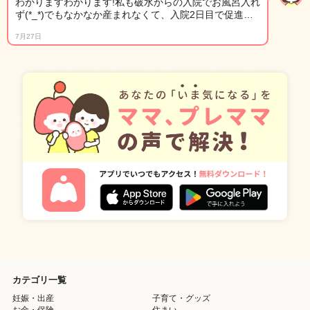
わかりますわかります!私も破水からの入院でお風呂入れ
ず(*_*)でもなかなか産まれなくて、入院2日目で促進…
7月27日
カテゴリ一覧
妊娠・出産
子育て・グッズ
お金・保険
住まい