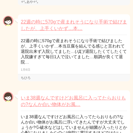
✧*｡あや✧*｡
22週の時に570gで産まれそうになり手術で結びま
したが、上手くいかず…本…
22週の時に570gで産まれそうになり手術で結びました
が、上手くいかず…本当豆腐を結んでる感じと言われて
退院出来ず入院してました…(ﾉД`)!退院したくてしたくて
入院嫌すぎて毎日1人で泣いてました…順調が良くて退
院…
1月6日
ちひろ
いま38週なんですけどお風呂に入ってたらおりも
の?なんか白い物体がお風…
いま38週なんですけどお風呂に入ってたらおりもの?な
んか白い物体がお風呂に浮いてきたんですが大丈夫でし
ょうか?💦破水などはしていませんが細菌が入ったりとか
心配になりました('･O･':)病院に電話するほどではない…