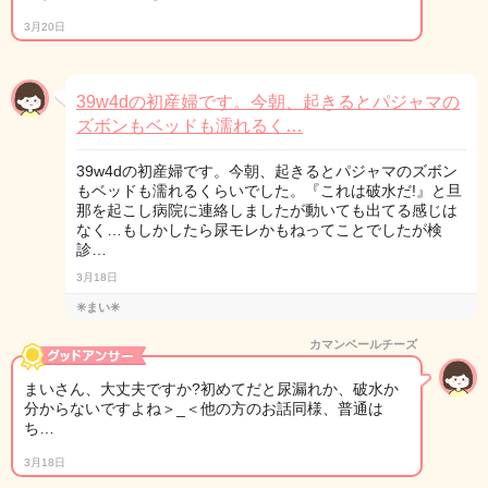
3月20日
39w4dの初産婦です。今朝、起きるとパジャマの
ズボンもベッドも濡れるく…
39w4dの初産婦です。今朝、起きるとパジャマのズボン
もベッドも濡れるくらいでした。『これは破水だ!』と旦
那を起こし病院に連絡しましたが動いても出てる感じは
なく…もしかしたら尿モレかもねってことでしたが検
診…
3月18日
✳︎まい✳︎
カマンベールチーズ
まいさん、大丈夫ですか?初めてだと尿漏れか、破水か
分からないですよね＞_＜他の方のお話同様、普通は
ち…
3月18日