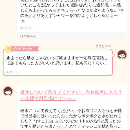
いたところ(浸かってました)膣のあたりに違和感…を感
じ立ち上がってみるとちょろっとなにか出たような…?そ
のあととりあえずシャワーを浴びようとした所じょー
っ…
4月16日
ほのちゃん
とうじママ
止まったら破水じゃないって聞きますが一応病院電話し
て診てもらった方がいいと思います。私も同じくらい…
4月16日
破水について教えてください。今お風呂に入ろう
と全裸で風呂場にはいっ…
破水について教えてください。今お風呂に入ろうと全裸
で風呂場にはいったらおまたからポタポタと水がたれま
した(°_°)すこし白っぽいのでおりものかな?と思ったの
ですが動いたらまた少したれてティッシュで拭き取っ…