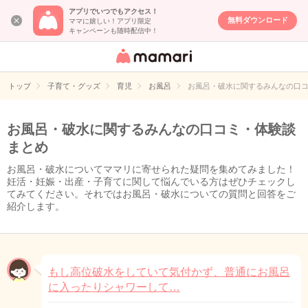
アプリでいつでもアクセス！
無料ダウンロード
ママに嬉しい！アプリ限定
キャンペーンも随時配信中！
女性専用匿名QA
アプリ・情報サ
トップ
子育て・グッズ
育児
お風呂
お風呂・破水に関するみんなの口
イト
お風呂・破水に関するみんなの口コミ・体験談
まとめ
お風呂・破水についてママリに寄せられた疑問を集めてみました！
妊活・妊娠・出産・子育てに関して悩んでいる方はぜひチェックし
てみてください。それではお風呂・破水についての質問と回答をご
紹介します。
もし高位破水をしていて気付かず、普通にお風呂
に入ったりシャワーして…