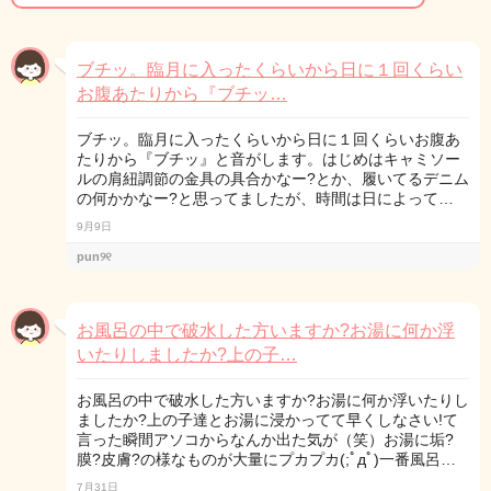
ブチッ。臨月に入ったくらいから日に１回くらい
お腹あたりから『ブチッ…
ブチッ。臨月に入ったくらいから日に１回くらいお腹あ
たりから『ブチッ』と音がします。はじめはキャミソー
ルの肩紐調節の金具の具合かなー?とか、履いてるデニム
の何かかなー?と思ってましたが、時間は日によって…
9月9日
pun୨୧
お風呂の中で破水した方いますか?お湯に何か浮
いたりしましたか?上の子…
お風呂の中で破水した方いますか?お湯に何か浮いたりし
ましたか?上の子達とお湯に浸かってて早くしなさい!て
言った瞬間アソコからなんか出た気が（笑）お湯に垢?
膜?皮膚?の様なものが大量にプカプカ(;ﾟдﾟ)一番風呂…
7月31日