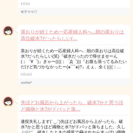
6月3日
年子ママ♡
茶おりが続くため一応産婦人科へ...朝の茶おりは
高位破水?だったらしい(…
茶おりが続くため一応産婦人科へ...朝の茶おりは高位破
水?だったらしい(笑)『破水だったので帰せませーん
(；゜∀゜)』きゃー((((；゜Д゜)))『お腹も張ってるみたい
だけど気づかなかったー(๑¯¯๑)?』えぇ、全く((((；…
5月16日
smilee*
先ほどお風呂から上がったら、破水?かと思うほ
ど織物と水?がドバッと落…
連投失礼します(´._.`)先ほどお風呂から上がったら、破
水?かと思うほど織物と水?がドバッと落ちました。久し
ぶりに、破水したときの感覚で😂それから水っぽい織物