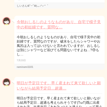
しいさん✿˘︶˘✿).｡.:*♬*゜
今朝おしるしのようなものがあり、自宅で様子見
中の初妊婦です。質問な…
今朝おしるしのようなものがあり、自宅で様子見中の初
妊婦です。質問なのですが、破水をしたらシャワーやお
風呂は入ってはいけないと言われていますが、おしるし
は別にシャワーなど浴びても問題ないですよね…?😓も
し…
7月23日
ramirami1101
明日が予定日です。早く産まれて来て欲しいと願
いながら結局予定日…超過…
明日が予定日です。早く産まれて来て欲しいと願いなが
ら結局予定日…超過も考えられそうです(TωT)既に出産
された方、出産当日『あれ?いつもと違うな…』って思う