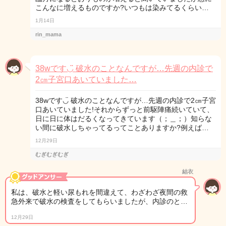
こんなに増えるものですか?いつもは染みてるくらい…
1月14日
rin_mama
38wです◡̈ 破水のことなんですが…先週の内診で
2㎝子宮口あいていました…
38wです◡̈ 破水のことなんですが…先週の内診で2㎝子宮
口あいていました!それからずっと前駆陣痛続いていて、
日に日に体はだるくなってきています（；＿；）知らな
い間に破水しちゃってるってことありますか?例えば…
12月29日
むぎむぎむぎ
結衣
私は、破水と軽い尿もれを間違えて、わざわざ夜間の救
急外来で破水の検査をしてもらいましたが、内診のと…
12月29日