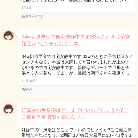
1月1日
あや٩(♡▽♡ )۶
34w切迫早産で自宅安静中です!33wのときに子宮
頚管が2センチもなく、本…
34w切迫早産で自宅安静中です!33wのときに子宮頚管が2
センチもなく、本当は入院してと言われましたが上の子
がいるので自宅安静中です。普段はアパートで旦那と子
供と３人で暮らしてますが、旦那は朝早くから夜遅く…
12月16日
あやや
妊娠中の半身浴はどこまでいいのでしょうか?こ
こ最近体重増加も気になり…
妊娠中の半身浴はどこまでいいのでしょうか?ここ最近体
重増加も気になり。2週間ほど毎日お風呂に38～40度で3