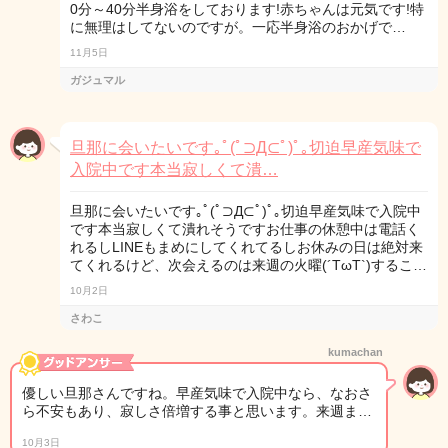
0分～40分半身浴をしております!赤ちゃんは元気です!特
に無理はしてないのですが。一応半身浴のおかげで…
11月5日
ガジュマル
旦那に会いたいです｡ﾟ(ﾟ⊃Д⊂ﾟ)ﾟ｡切迫早産気味で
入院中です本当寂しくて潰…
旦那に会いたいです｡ﾟ(ﾟ⊃Д⊂ﾟ)ﾟ｡切迫早産気味で入院中
です本当寂しくて潰れそうですお仕事の休憩中は電話く
れるしLINEもまめにしてくれてるしお休みの日は絶対来
てくれるけど、次会えるのは来週の火曜(´TωT`)するこ…
10月2日
さわこ
kumachan
優しい旦那さんですね。早産気味で入院中なら、なおさ
ら不安もあり、寂しさ倍増する事と思います。来週ま…
10月3日