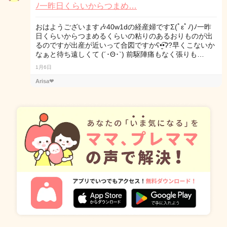
ﾉ一昨日くらいからつまめ…
おはようございます🎶40w1dの経産婦ですΣ(ﾟεﾟﾉ)ﾉ一昨
日くらいからつまめるくらいの粘りのあるおりものが出
るのですが出産が近いって合図ですかʕ•̬͡•ʔ?早くこないか
なぁと待ち遠しくて (´･Θ･`) 前駆陣痛もなく張りも…
1月6日
Arisa❤︎