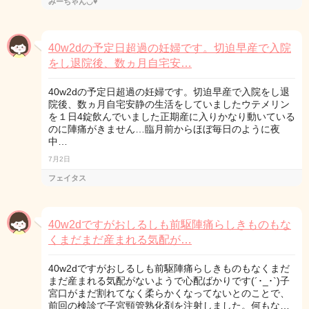
みーちゃん◡̈♥︎
40w2dの予定日超過の妊婦です。切迫早産で入院
をし退院後、数ヵ月自宅安…
40w2dの予定日超過の妊婦です。切迫早産で入院をし退
院後、数ヵ月自宅安静の生活をしていましたウテメリン
を１日4錠飲んでいました正期産に入りかなり動いている
のに陣痛がきません…臨月前からほぼ毎日のように夜
中…
7月2日
フェイタス
40w2dですがおしるしも前駆陣痛らしきものもな
くまだまだ産まれる気配が…
40w2dですがおしるしも前駆陣痛らしきものもなくまだ
まだ産まれる気配がないようで心配ばかりです(´･_･`)子
宮口がまだ割れてなく柔らかくなってないとのことで、
前回の検診で子宮頸管熟化剤を注射しました。何もな…