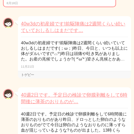
8月18日
40w3dの初産婦です!前駆陣痛は2週間くらい続い
ていておしるしはまだです…
40w3dの初産婦です!前駆陣痛は2週間くらい続いていて
おしるしはまだです(；ω；)昨日、今日と、いつも以上に
体がダルいです(꒪⌓꒪)昨日は頭痛や吐き気がありまし
た。お産の兆候でしょうか?( *'ω'* )皆さん兆候とかあ…
11月21日
トゲピー
40週2日です。予定日の検診で卵膜剥離をして6時
間後に薄茶のおりものが…
40週2日です。予定日の検診で卵膜剥離をして6時間後に
薄茶のおりものがあり昨日、ドロっとした卵白のような
おりものがでて今日は卵白のようなおりものに薄っすら
血が混じっているような?ものが出ました。13時くら