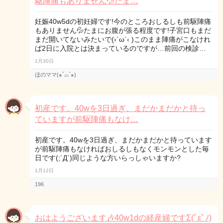
駆陣痛もありません💦たま…
妊娠40w5dの初妊婦です!今のところおしるしも前駆陣痛
もありません💦たまにお腹が張る程度です!子宮口もまだ
まだ開いてないみたいで(›´ω`‹ )このまま陣痛がこなけれ
ば2日に入院とは決まっているのですが…前回の検診…
1月30日
ほのママ(●´⌓`●)
初産です。40wを3日過ぎ、まだかまだかと待っ
ていますが前駆陣痛もなけ…
初産です。40wを3日過ぎ、まだかまだかと待っています
が前駆陣痛もなければおしるしもなくモンモンとした毎
日です(;´Д`)同じような方いらっしゃいますか?
1月12日
196
おはようございます🎶40w1dの経産婦ですΣ(ﾟεﾟﾉ)