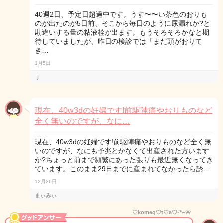
40週2日、予定日超過中です。うす〜〜い茶色のおりも
のが出たのが5日前、そこから毎日のように尿漏れか?と
勘違いする量の粘液栓が出ます。もうそろそろかなと期
待していましたが、昨日の検診では「まだ頭がおりて
き…
1月5日
ｊ
現在、40w3dの妊婦です!前駆陣痛やおりものなど
全く無いのですが、なに…
現在、40w3dの妊婦です!前駆陣痛やおりものなど全く無
いのですが、なにも予兆とかなくて出産された方います
か?ちょっと前まで頻繁にあった張りも最近無くなってき
ています。このまま29日までに産まれてなかったら誘…
12月26日
まぃみぃ
♡komeg♡t♡a♡ᵕ̈*⑅୨୧