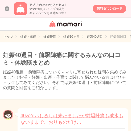
アプリでいつでもアクセス！
無料ダウンロード
ママに嬉しい！アプリ限定
キャンペーンも随時配信中！
女性専用匿名QA
アプリ・情報サ
トップ
妊娠・出産
妊娠後期
妊娠10ヶ月
妊娠40週目
妊娠40週目
イト
妊娠40週目・前駆陣痛に関するみんなの口コ
ミ・体験談まとめ
妊娠40週目・前駆陣痛についてママリに寄せられた疑問を集めてみ
ました！妊活・妊娠・出産・子育てに関して悩んでいる方はぜひチ
ェックしてみてください。それでは妊娠40週目・前駆陣痛について
の質問と回答をご紹介します。
40w2dおしるしは来たましたが前駆陣痛も破水も
ないままで、おりものだけ…