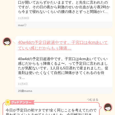
口が開いておらずかたいままです。と先生に言われたの
ですが、その日の夜から刺激のせいか出血があり夜2時か
ら今まで寝れないくらいの腰の痛さとずっと間隔がバ…
11月28日
maa♡
40w4dの予定日超過中です。子宮口は4cmあいて
ていい感じだからもぅ陣痛…
40w4dの予定日超過中です。子宮口は4cmあいてていい
感じだからもぅ陣痛くるよ〜。って予定日に言われまし
たが気配ないです。1人目も5日遅れで産まれました。促
進剤は使いたくなくて自然に陣痛がきてくれるのを待
っ…
11月4日
20歳mama
つむまる
今日が予定日の初マタです!全く同じことを考えてたので
思わすコメントさせてもらいました。今日検診に行き…