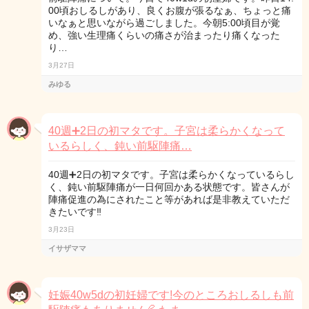
00頃おしるしがあり、良くお腹が張るなぁ、ちょっと痛
いなぁと思いながら過ごしました。今朝5:00頃目が覚
め、強い生理痛くらいの痛さが治まったり痛くなった
り…
3月27日
みゆる
40週➕2日の初マタです。子宮は柔らかくなって
いるらしく、鈍い前駆陣痛…
40週➕2日の初マタです。子宮は柔らかくなっているらし
く、鈍い前駆陣痛が一日何回かある状態です。皆さんが
陣痛促進の為にされたこと等があれば是非教えていただ
きたいです‼︎
3月23日
イサザママ
妊娠40w5dの初妊婦です!今のところおしるしも前