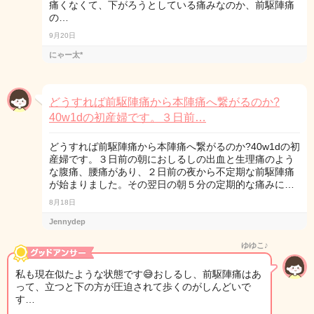
痛くなくて、下がろうとしている痛みなのか、前駆陣痛
の…
9月20日
にゃー太*
どうすれば前駆陣痛から本陣痛へ繋がるのか?
40w1dの初産婦です。３日前…
どうすれば前駆陣痛から本陣痛へ繋がるのか?40w1dの初
産婦です。３日前の朝におしるしの出血と生理痛のよう
な腹痛、腰痛があり、２日前の夜から不定期な前駆陣痛
が始まりました。その翌日の朝５分の定期的な痛みに…
8月18日
Jennydep
ゆゆこ♪
私も現在似たような状態です😅おしるし、前駆陣痛はあ
って、立つと下の方が圧迫されて歩くのがしんどいで
す…