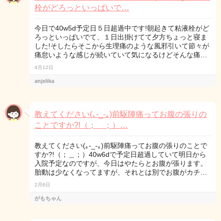
栓がどろっといっぱいで…
今日で40w5d予定日５日超過中です!朝起きて粘液栓がど
ろっといっぱいでて、１日出掛けてて夕方ちょっと寝ま
した!そしたらそこから生理痛のような風邪引いて節々が
痛怠いような感じが続いていて気になるけどそんな痛…
4月12日
anjelika
教えてください(｡-_-｡)前駆陣痛ってお腹の張りの
ことですか?!（；＿；）…
教えてください(｡-_-｡)前駆陣痛ってお腹の張りのことで
すか?!（；＿；）40w6dで予定日超過していて明日から
入院予定なのですが、今日はやたらとお腹が張ります。
胎動は少なくなってますが、それとは別でお腹がカチ…
2月6日
がもちゃん