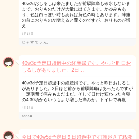
40w2dおしるしは来たましたが前駆陣痛も破水もないま
まで、おりものだけが大量に出てきます。かゆみもあ
り、色は白っぽい時もあれば黄色の時もあります。陣痛
の前におりものが増えると聞くのですが、おりものが増
え…
8月17日
じ ゃ す て ぃ ん。
40w3d予定日超過中の経産婦です。やっと昨日お
しるしがありました。2日…
40w3d予定日超過中の経産婦です。やっと昨日おしるし
がありました。2日ほど前から前駆陣痛はあったんですが
一定期間で痛みもまだまだ。そして日付け変わった今朝
の4:30頃からいつもより増した痛みが。トイレで再度…
4月14日
sana✡
今日で40w5d予定日５日超過中です!朝起きて粘液