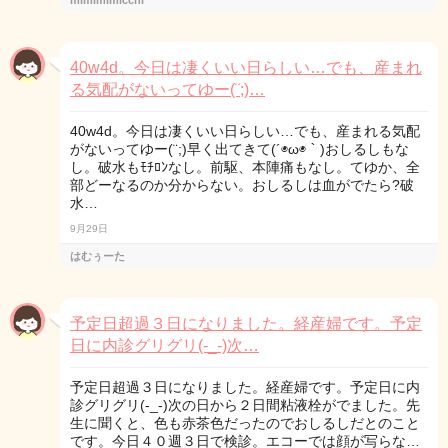
mimimimicchi
40w4d。今日は凄くいい日らしい…でも、産まれ
る気配がないってゆー(¨;)…
40w4d。今日は凄くいい日らしい…でも、産まれる気配
がないってゆー(¨;)早く出てきて(´◉ω◉｀)おしるしもな
し。破水もﾓﾁﾛﾝなし。前駆、本陣痛もなし。てゆか、全
部どーなるのか分からない。おしるしは血がでたら?破
水…
9月29日
はむぅーた
予定日超過３日になりました。経産婦です。予定
日に内診グリグリ(-_-)次…
予定日超過３日になりました。経産婦です。予定日に内
診グリグリ(-_-)次の日から２日間粘液栓がでました。先
生に聞くと、色も赤茶色だったのでおしるしだとのこと
です。今日４０週３日で検診。エコーでは顔が写らな…