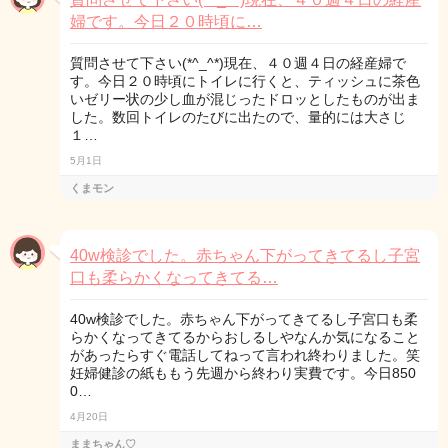
婦です。今日２０時頃に…
質問させて下さい(*^_^*)現在、４０週４日の経産婦で
す。今日２０時頃にトイレに行くと、ティッシュに茶色
いゼリー状の少し血が混じったドロッとしたものが出ま
した。数回トイレのたびに出たので、量的には大さじ
１…
5月1日
くまモン
40w検診でした。赤ちゃん下がってきてるし子宮
口も柔らかくなってきてる…
40w検診でした。赤ちゃん下がってきてるし子宮口も柔
らかくなってきてるからおしるしやなんか気になること
があったらすぐ電話してねって言われ終わりました。笑
妊婦健診の紙ももう先週から終わり実費です。今日850
0…
4月20日
ままちゃん♡