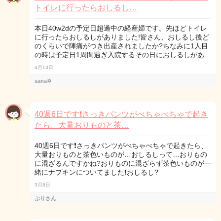
トイレに行ったらおしるし…
本日40w2dの予定日超過中の経産婦です。先ほどトイレ
に行ったらおしるしがありました!皆さん、おしるし後ど
のくらいで陣痛がつき出産されましたか?ちなみに1人目
の時は予定日1周間過ぎ入院するその日におしるしがあ…
4月13日
sana✡
40週6日です❗さっきパンツがべちゃべちゃで起き
たら、大量おりものと茶…
40週6日です❗さっきパンツがべちゃべちゃで起きたら、
大量おりものと茶色いものが…おしるしって…おりもの
に混ざるんですかね?おりものに混ざらず茶色いものが一
緒にナプキンについてました❗おしるし?
3月8日
ぷりさん