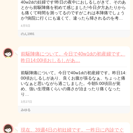
40w2dの妊婦です!昨日の夜中におしるしがきて、そのあ
とから前駆陣痛を初めて感じました!今日夕方あたりから
も痛くて時間を測ってるのですがこれは本陣痛でしょう
か?病院に行くにも遠くて、違ったら帰されるのを考…
4月5日
のん1991
前駆陣痛について。今日で40w1dの初産婦です。
昨日14:00頃おしるしがあ…
前駆陣痛について。今日で40w1dの初産婦です。昨日14:
00頃おしるしがあり、良くお腹が張るなぁ、ちょっと痛
いなぁと思いながら過ごしました。今朝5:00頃目が覚
め、強い生理痛くらいの痛さが治まったり痛くなった
り…
3月27日
みゆる
現在、39週4日の初妊婦です。一昨日に内診でぐ