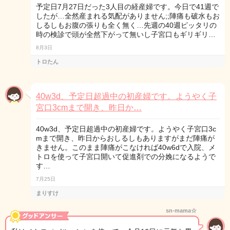
予定日7月27日だった3人目の経産婦です。今日で41週で
したが…全然産まれる気配がありません;;陣痛も破水もお
しるしもお腹の張りも全く無く…先週の40週ピッタリの
時の検診で頭が全然下がって無いし子宮口もギリギリ…
8月3日
トロたん
40w3d、予定日超過中の初産婦です。ようやく子
宮口3cmまで開き、昨日か…
40w3d、予定日超過中の初産婦です。ようやく子宮口3c
mまで開き、昨日からおしるしもありますがまだ陣痛が
きません。このまま陣痛がこなければ40w6dで入院、メ
トロを使って子宮口開いて促進剤での分娩になるようで
す…
7月25日
まりすけ
sn-mama☆