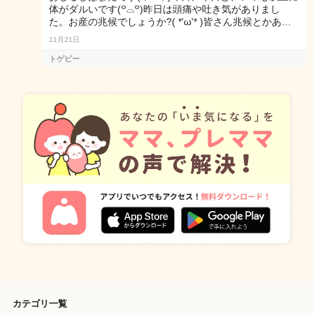
体がダルいです(꒪⌓꒪)昨日は頭痛や吐き気がありまし
た。お産の兆候でしょうか?( *'ω'* )皆さん兆候とかあ…
11月21日
トゲピー
カテゴリ一覧