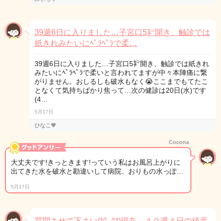
39週6日に入りました…子宮口5㌢開き、触診では
紙きれみたいにﾍﾟﾗﾍﾟﾗで柔…
39週6日に入りました…子宮口5㌢開き、触診では紙きれ
みたいにﾍﾟﾗﾍﾟﾗで柔いと言われてますが中々本陣痛に繋
がりません。おしるしも破水もなく😭ここまでもてたこ
となくて気持ちばかり焦って…次の健診は20日(水)です
(4…
5月17日
ひなこ💗
Cocona
大丈夫です!きっときます!っていう私はお風呂上がりに
出てきた水を破水と勘違いして病院、おりもの水っぽ…
5月17日
質問させて下さい(*^_^*)現在、４０週４日の経産