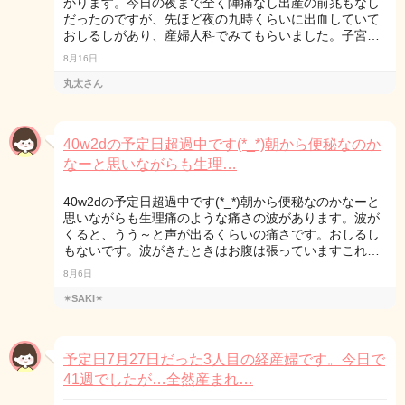
かります。今日の夜まで全く陣痛なし出産の前兆もなし
だったのですが、先ほど夜の九時くらいに出血していて
おしるしがあり、産婦人科でみてもらいました。子宮…
8月16日
丸太さん
40w2dの予定日超過中です(*_*)朝から便秘なのか
なーと思いながらも生理…
40w2dの予定日超過中です(*_*)朝から便秘なのかなーと
思いながらも生理痛のような痛さの波があります。波が
くると、うう～と声が出るくらいの痛さです。おしるし
もないです。波がきたときはお腹は張っていますこれ…
8月6日
✴SAKI✴
予定日7月27日だった3人目の経産婦です。今日で
41週でしたが…全然産まれ…