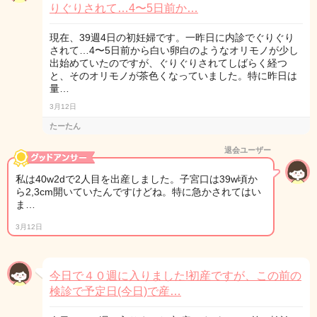
りぐりされて…4〜5日前か…
現在、39週4日の初妊婦です。一昨日に内診でぐりぐり
されて…4〜5日前から白い卵白のようなオリモノが少し
出始めていたのですが、ぐりぐりされてしばらく経つ
と、そのオリモノが茶色くなっていました。特に昨日は
量…
3月12日
たーたん
退会ユーザー
私は40w2dで2人目を出産しました。子宮口は39w頃か
ら2,3cm開いていたんですけどね。特に急かされてはい
ま…
3月12日
今日で４０週に入りました!初産ですが、この前の
検診で予定日(今日)で産…