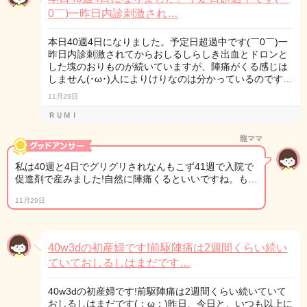
0￣)一昨日内診刺激され…
本日40週4日になりました。予定日超過中です(￣0￣)一
昨日内診刺激されてからおしるしらしき出血とドロンと
した塊のおりものが続いていますが、陣痛がくる感じは
しません(･ω･)人によりけりなのは分かっているのです…
11月29日
ＲＵＭＩ
龍ママ
私は40週と4日でグリグリされなんもこず41週で入院で
促進剤で産みました!自然に陣痛くるといいですね。も…
11月29日
40w3dの初産婦です!前駆陣痛は2週間くらい続い
ていておしるしはまだです…
40w3dの初産婦です!前駆陣痛は2週間くらい続いていて
おしるしはまだです(；ω；)昨日、今日と、いつも以上に