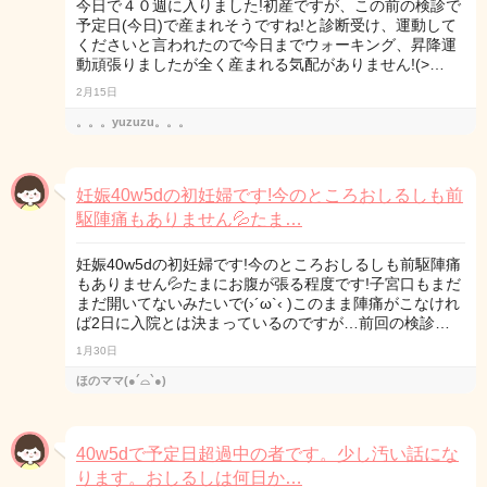
今日で４０週に入りました!初産ですが、この前の検診で
予定日(今日)で産まれそうですね!と診断受け、運動して
くださいと言われたので今日までウォーキング、昇降運
動頑張りましたが全く産まれる気配がありません!(>…
2月15日
。。。yuzuzu。。。
妊娠40w5dの初妊婦です!今のところおしるしも前
駆陣痛もありません💦たま…
妊娠40w5dの初妊婦です!今のところおしるしも前駆陣痛
もありません💦たまにお腹が張る程度です!子宮口もまだ
まだ開いてないみたいで(›´ω`‹ )このまま陣痛がこなけれ
ば2日に入院とは決まっているのですが…前回の検診…
1月30日
ほのママ(●´⌓`●)
40w5dで予定日超過中の者です。少し汚い話にな
ります。おしるしは何日か…