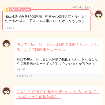
みちゅ( ›◡ु‹ )
40w検診で自費6000円弱、翌日から管理入院となりまし
た^^;私の場合、子宮口４㎝開いていたからかもしれま…
4月20日
明日で40w。おしるしも陣痛の気配もない。おし
るしなくて陣痛来たよーっ…
明日で40w。おしるしも陣痛の気配もない。おしるしな
くて陣痛来たよーって人どれくらいいますか?( ´•௰•`)
4月19日
ままちゃん♡
40w2dの妊婦です!昨日の夜中におしるしがきて、
そのあとから前駆陣痛を…