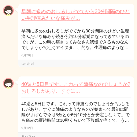
早朝に多めのおしるしがでてから30分間隔のひど
い生理痛みたいな痛みが…
早朝に多めのおしるしがでてから30分間隔のひどい生理
痛みたいな痛みが続き今約10分感覚になってきているの
ですが、この時の痛さってみなさん我慢できるものなん
でしょうか?(>_<)アイタタ、、的な。生理痛のような…
6月29日
tenchol
40週と5日目です。これって陣痛なのでしょうか?
おしるしがあり、すぐに…
40週と5日目です。これって陣痛なのでしょうか?おしる
しがあり、すぐに陣痛のようなものが始まって最初は間
隔がまばらで今は5分とか6分10分とか安定しなくて。で
も痛みの継続時間は30秒くらいで下腹部が痛くて、う…
9月12日
みぃちゃ