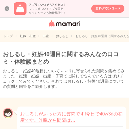
アプリでいつでもアクセス！
無料ダウンロード
ママに嬉しい！アプリ限定
キャンペーンも随時配信中！
女性専用匿名QA
アプリ・情報サ
トップ
妊娠・出産
出産
おしるし
おしるし・妊娠40週目に関するみん
イト
おしるし・妊娠40週目に関するみんなの口コ
ミ・体験談まとめ
おしるし・妊娠40週目についてママリに寄せられた疑問を集めてみ
ました！妊活・妊娠・出産・子育てに関して悩んでいる方はぜひチ
ェックしてみてください。それではおしるし・妊娠40週目について
の質問と回答をご紹介します。
おしるしがあった方に質問です!今日で40w3dの初
産です。昨晩から間隔は…