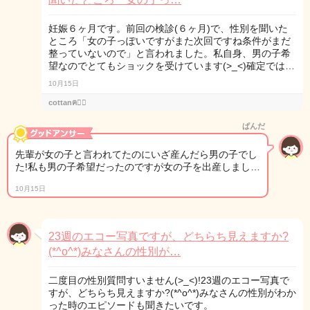
妊娠６ヶ月です。前回の検診(６ヶ月)で、性別を聞いた
ところ「女の子っぽいですがまた次回ですね条件がまだ
整っていないので」と言われました。私自身、男の子希
望なのでとてもショックを受けています(>_<)確定では…
10月15日
cottanฅ♡⃛
ぱんだ
先輩が女の子と言われてたのにいざ産んだら男の子でし
た!私も男の子希望だったのですが女の子を出産しまし…
10月15日
23週のエコー写真ですが、どちらち見えますか?
(*^o^*)みなさんの性別が…
二度目の性別質問すいません(>_<)!23週のエコー写真で
すが、どちらち見えますか?(*^o^*)みなさんの性別がわか
った時のエピソードも聞きたいです。