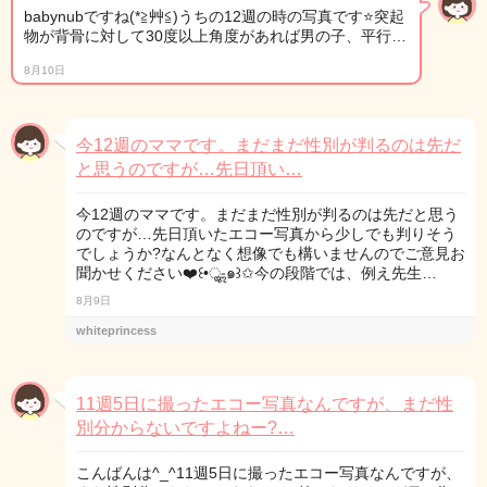
babynubですね(*≧艸≦)うちの12週の時の写真です⭐️突起
物が背骨に対して30度以上角度があれば男の子、平行…
8月10日
今12週のママです。まだまだ性別が判るのは先だ
と思うのですが…先日頂い…
今12週のママです。まだまだ性別が判るのは先だと思う
のですが…先日頂いたエコー写真から少しでも判りそう
でしょうか?なんとなく想像でも構いませんのでご意見お
聞かせください❤️꒰•ॢ̫-ॢ๑꒱✩今の段階では、例え先生…
8月9日
whiteprincess
11週5日に撮ったエコー写真なんですが、まだ性
別分からないですよねー?…
こんばんは^_^11週5日に撮ったエコー写真なんですが、