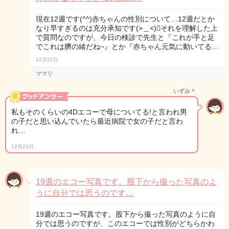
現在12週です(^^)赤ちゃんの性別について…12週だとか
なり早すぎるのは充分承知です(>＿<)󾭛それを理解した上
で質問なのですが、今日の検診で先生と『これが手と足
でこれは臍の緒だね~』とか『赤ちゃん元気に動いてる…
12月21日
ママリ
いずみ＊
私もそのくらいの4Dエコーで母についてる!と言われ男
の子だと思い込んでいたら最近病院で女の子だと言わ
れ…
12月21日
19週のエコー写真です。股下から撮った写真のよ
うに自分では思うのです…
19週のエコー写真です。股下から撮った写真のように自
分では思うのですが、このエコーでは性別がどちらかわ