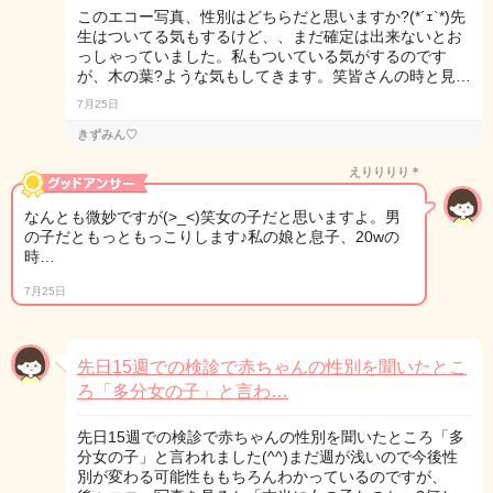
このエコー写真、性別はどちらだと思いますか?(*´ｪ`*)先
生はついてる気もするけど、、まだ確定は出来ないとお
っしゃっていました。私もついている気がするのです
が、木の葉?ような気もしてきます。笑皆さんの時と見…
7月25日
きずみん♡
えりりりり＊
なんとも微妙ですが(>_<)笑女の子だと思いますよ。男
の子だともっともっこりします♪私の娘と息子、20wの
時…
7月25日
先日15週での検診で赤ちゃんの性別を聞いたとこ
ろ「多分女の子」と言わ…
先日15週での検診で赤ちゃんの性別を聞いたところ「多
分女の子」と言われました(^^)まだ週が浅いので今後性
別が変わる可能性ももちろんわかっているのですが、