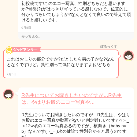
初投稿です!このエコー写真、性別どちらだと思います
か?骨盤(?)がはっきり写っている感じなので、位置的に
分かりづらいでしょうか?なんとなくで良いので答えて頂
けると嬉しいです。
9月5日
みっちぇる。
ぽるっくす
これはおしりの部分ですか?だとしたら男の子かな?なん
となくですけど。笑性別って気になりますよね!どちら…
9月5日
R先生についてお聞きしたいのですが…R先生
は、やはりお股のエコー写真や…
R先生についてお聞きしたいのですが…R先生は、やはり
お股のエコー写真や動画がないと判定難しいですか?＞_
＜12w頃のエコー写真あるのですが、横向き（baby nu
b）なんです(´･_･`)次の健診で性別分かると思うのです
が…