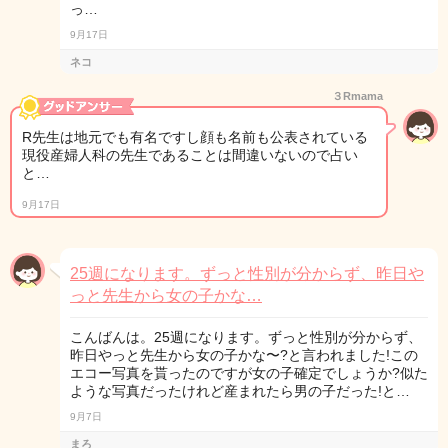
っ…
9月17日
ネコ
３Rmama
R先生は地元でも有名ですし顔も名前も公表されている
現役産婦人科の先生であることは間違いないので占い
と…
9月17日
25週になります。ずっと性別が分からず、昨日や
っと先生から女の子かな…
こんばんは。25週になります。ずっと性別が分からず、
昨日やっと先生から女の子かな〜?と言われました!この
エコー写真を貰ったのですが女の子確定でしょうか?似た
ような写真だったけれど産まれたら男の子だった!と…
9月7日
まろ