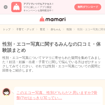
アプリでいつでもアクセス！
無料ダウンロード
ママに嬉しい！アプリ限定
キャンペーンも随時配信中！
女性専用匿名QA
アプリ・情報サ
トップ
子育て・グッズ
育児
赤ちゃん
性別
性別・エコー写真に関
イト
性別・エコー写真に関するみんなの口コミ・体
験談まとめ
性別・エコー写真についてママリに寄せられた疑問を集めてみまし
た！妊活・妊娠・出産・子育てに関して悩んでいる方はぜひチェッ
クしてみてください。それでは性別・エコー写真についての質問と
回答をご紹介します。
このエコー写真、性別どちらだと思いますか?骨
盤(?)がはっきり写ってい…