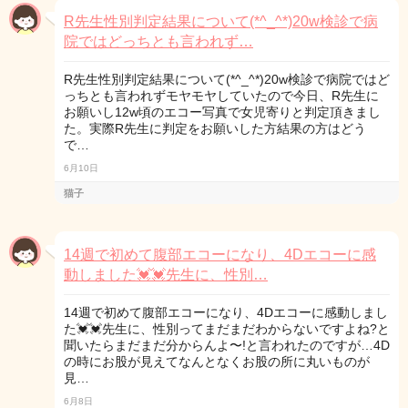
R先生性別判定結果について(*^_^*)20w検診で病
院ではどっちとも言われず…
R先生性別判定結果について(*^_^*)20w検診で病院ではど
っちとも言われずモヤモヤしていたので今日、R先生に
お願いし12w頃のエコー写真で女児寄りと判定頂きまし
た。実際R先生に判定をお願いした方結果の方はどう
で…
6月10日
猫子
14週で初めて腹部エコーになり、4Dエコーに感
動しました💓💓先生に、性別…
14週で初めて腹部エコーになり、4Dエコーに感動しまし
た💓💓先生に、性別ってまだまだわからないですよね?と
聞いたらまだまだ分からんよ〜!と言われたのですが…4D
の時にお股が見えてなんとなくお股の所に丸いものが
見…
6月8日